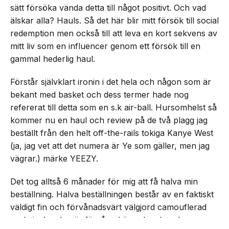
sätt försöka vända detta till något positivt. Och vad
älskar alla? Hauls. Så det här blir mitt försök till social
redemption men också till att leva en kort sekvens av
mitt liv som en influencer genom ett försök till en
gammal hederlig haul.
Förstår självklart ironin i det hela och någon som är
bekant med basket och dess termer hade nog
refererat till detta som en s.k air-ball. Hursomhelst så
kommer nu en haul och review på de två plagg jag
beställt från den helt off-the-rails tokiga Kanye West
(ja, jag vet att det numera är Ye som gäller, men jag
vägrar.) märke YEEZY.
Det tog alltså 6 månader för mig att få halva min
beställning. Halva beställningen består av en faktiskt
väldigt fin och förvånadsvärt välgjord camouflerad
parkajacka. Jag är förvånad över hur bra den