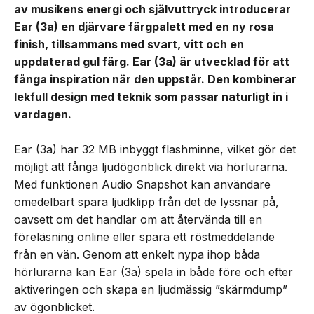
av musikens energi och självuttryck introducerar
Ear (3a) en djärvare färgpalett med en ny rosa
finish, tillsammans med svart, vitt och en
uppdaterad gul färg. Ear (3a) är utvecklad för att
fånga inspiration när den uppstår. Den kombinerar
lekfull design med teknik som passar naturligt in i
vardagen.
Ear (3a) har 32 MB inbyggt flashminne, vilket gör det
möjligt att fånga ljudögonblick direkt via hörlurarna.
Med funktionen Audio Snapshot kan användare
omedelbart spara ljudklipp från det de lyssnar på,
oavsett om det handlar om att återvända till en
föreläsning online eller spara ett röstmeddelande
från en vän. Genom att enkelt nypa ihop båda
hörlurarna kan Ear (3a) spela in både före och efter
aktiveringen och skapa en ljudmässig ”skärmdump”
av ögonblicket.