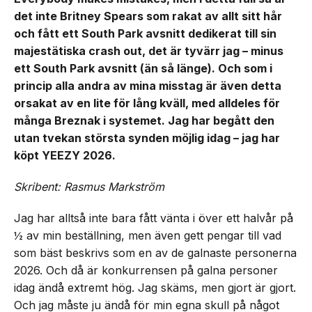
det inte Britney Spears som rakat av allt sitt hår
och fått ett South Park avsnitt dedikerat till sin
majestätiska crash out, det är tyvärr jag – minus
ett South Park avsnitt (än så länge). Och som i
princip alla andra av mina misstag är även detta
orsakat av en lite för lång kväll, med alldeles för
många Breznak i systemet. Jag har begått den
utan tvekan största synden möjlig idag – jag har
köpt YEEZY 2026.
Skribent: Rasmus Markström
Jag har alltså inte bara fått vänta i över ett halvår på
½ av min beställning, men även gett pengar till vad
som bäst beskrivs som en av de galnaste personerna
2026. Och då är konkurrensen på galna personer
idag ändå extremt hög. Jag skäms, men gjort är gjort.
Och jag måste ju ändå för min egna skull på något