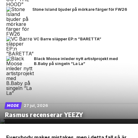
Stone Island bjuder på mörkare färger för FW26
VC Barre släpper EP:n ”BARETTA”
Black Moose inleder nytt artistprojekt med
B.Baby på singeln ”La La”
27 jul, 2026
MODE
Rasmus recenserar YEEZY
Everybody makes mistakes, men i detta fall så är