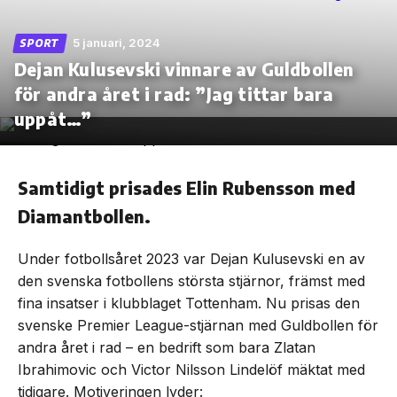
5 januari, 2024
SPORT
Dejan Kulusevski vinnare av Guldbollen
för andra året i rad: ”Jag tittar bara
Skip
to
uppåt…”
the
content
Samtidigt prisades Elin Rubensson med
Diamantbollen.
Under fotbollsåret 2023 var Dejan Kulusevski en av
den svenska fotbollens största stjärnor, främst med
fina insatser i klubblaget Tottenham. Nu prisas den
svenske Premier League-stjärnan med Guldbollen för
andra året i rad – en bedrift som bara Zlatan
Ibrahimovic och Victor Nilsson Lindelöf mäktat med
tidigare. Motiveringen lyder: