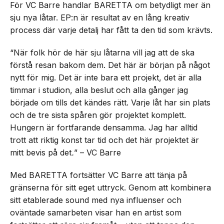
För VC Barre handlar BARETTA om betydligt mer än
sju nya låtar. EP:n är resultat av en lång kreativ
process där varje detalj har fått ta den tid som krävts.
“När folk hör de här sju låtarna vill jag att de ska
förstå resan bakom dem. Det här är början på något
nytt för mig. Det är inte bara ett projekt, det är alla
timmar i studion, alla beslut och alla gånger jag
började om tills det kändes rätt. Varje låt har sin plats
och de tre sista spåren gör projektet komplett.
Hungern är fortfarande densamma. Jag har alltid
trott att riktig konst tar tid och det här projektet är
mitt bevis på det
.
” – VC Barre
Med BARETTA fortsätter VC Barre att tänja på
gränserna för sitt eget uttryck. Genom att kombinera
sitt etablerade sound med nya influenser och
oväntade samarbeten visar han en artist som