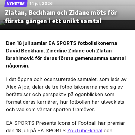
14 jul, 2026
NYHETER
Zlatan, Beckham och Zidane möts för
första gången i ett unikt samtal
Den 18 juli samlar EA SPORTS fotbollsikonerna
David Beckham, Zinédine Zidane och Zlatan
Ibrahimović för deras första gemensamma samtal
någonsin.
I det öppna och ocensurerade samtalet, som leds av
Alex Aljoe, delar de tre fotbollsikonerna med sig av
berättelser och perspektiv på ögonblicken som
format deras karriärer, hur fotbollen har utvecklats
och vad som väntar sporten framöver.
EA SPORTS Presents Icons of Football har premiär
den 18 juli på EA SPORTS
YouTube-kanal
och