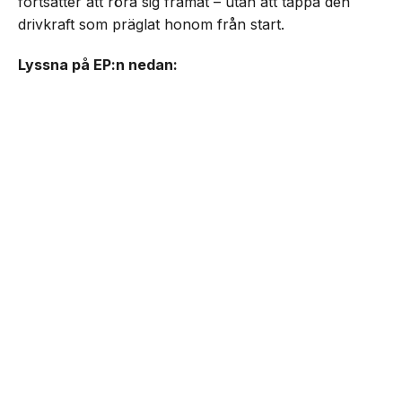
fortsätter att röra sig framåt – utan att tappa den
drivkraft som präglat honom från start.
Lyssna på EP:n nedan: