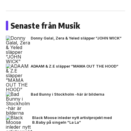
Senaste från Musik
Donny Galal, Zera & Yeled släpper ”JOHN WICK”
ADAAM & Z.E släpper ”MAMA OUT THE HOOD”
Bad Bunny i Stockholm -här är bilderna
Black Moose inleder nytt artistprojekt med
B.Baby på singeln ”La La”