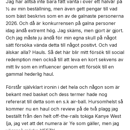
Jag har alltså inte bara fått vänta i över ett halvår på
½ av min beställning, men även gett pengar till vad
som bäst beskrivs som en av de galnaste personerna
2026. Och då är konkurrensen på galna personer
idag ändå extremt hög. Jag skäms, men gjort är gjort.
Och jag måste ju ändå för min egna skull på något
sätt försöka vända detta till något positivt. Och vad
älskar alla? Hauls. Så det här blir mitt försök till social
redemption men också till att leva en kort sekvens av
mitt liv som en influencer genom ett försök till en
gammal hederlig haul.
Förstår självklart ironin i det hela och någon som är
bekant med basket och dess termer hade nog
refererat till detta som en s.k air-ball. Hursomhelst så
kommer nu en haul och review på de två plagg jag
beställt från den helt off-the-rails tokiga Kanye West
(ja, jag vet att det numera är Ye som gäller, men jag