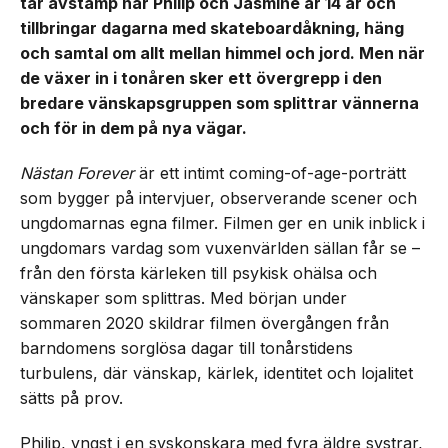
tar avstamp när Philip och Jasmine är 14 år och
tillbringar dagarna med skateboardåkning, häng
och samtal om allt mellan himmel och jord. Men när
de växer in i tonåren sker ett övergrepp i den
bredare vänskapsgruppen som splittrar vännerna
och för in dem på nya vägar.
Nästan Forever
är ett intimt coming-of-age-porträtt
som bygger på intervjuer, observerande scener och
ungdomarnas egna filmer. Filmen ger en unik inblick i
ungdomars vardag som vuxenvärlden sällan får se –
från den första kärleken till psykisk ohälsa och
vänskaper som splittras. Med början under
sommaren 2020 skildrar filmen övergången från
barndomens sorglösa dagar till tonårstidens
turbulens, där vänskap, kärlek, identitet och lojalitet
sätts på prov.
Philip, yngst i en syskonskara med fyra äldre systrar,