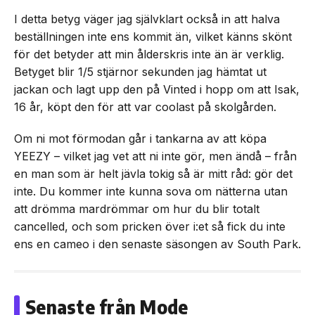
I detta betyg väger jag självklart också in att halva
beställningen inte ens kommit än, vilket känns skönt
för det betyder att min ålderskris inte än är verklig.
Betyget blir 1/5 stjärnor sekunden jag hämtat ut
jackan och lagt upp den på Vinted i hopp om att Isak,
16 år, köpt den för att var coolast på skolgården.
Om ni mot förmodan går i tankarna av att köpa
YEEZY – vilket jag vet att ni inte gör, men ändå – från
en man som är helt jävla tokig så är mitt råd: gör det
inte. Du kommer inte kunna sova om nätterna utan
att drömma mardrömmar om hur du blir totalt
cancelled, och som pricken över i:et så fick du inte
ens en cameo i den senaste säsongen av South Park.
Senaste från Mode