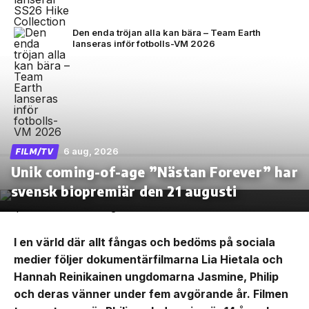
Den enda tröjan alla kan bära – Team Earth
lanseras inför fotbolls-VM 2026
6 aug, 2026
FILM/TV
Unik coming-of-age ”Nästan Forever” har
svensk biopremiär den 21 augusti
I en värld där allt fångas och bedöms på sociala
medier följer dokumentärfilmarna Lia Hietala och
Hannah Reinikainen ungdomarna Jasmine, Philip
och deras vänner under fem avgörande år. Filmen