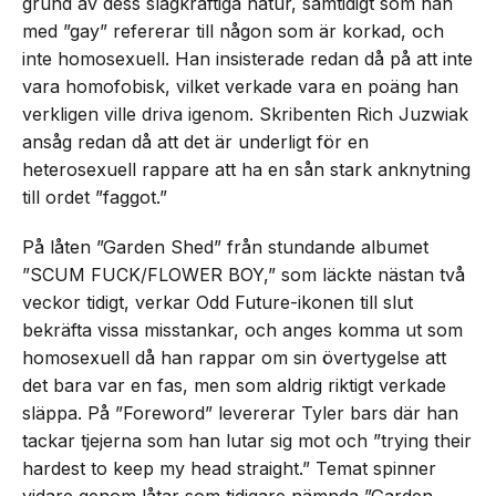
grund av dess slagkraftiga natur, samtidigt som han
med ”gay” refererar till någon som är korkad, och
inte homosexuell. Han insisterade redan då på att inte
vara homofobisk, vilket verkade vara en poäng han
verkligen ville driva igenom. Skribenten Rich Juzwiak
ansåg redan då att det är underligt för en
heterosexuell rappare att ha en sån stark anknytning
till ordet ”faggot.”
På låten ”Garden Shed” från stundande albumet
”SCUM FUCK/FLOWER BOY,” som läckte nästan två
veckor tidigt, verkar Odd Future-ikonen till slut
bekräfta vissa misstankar, och anges komma ut som
homosexuell då han rappar om sin övertygelse att
det bara var en fas, men som aldrig riktigt verkade
släppa. På ”Foreword” levererar Tyler bars där han
tackar tjejerna som han lutar sig mot och ”trying their
hardest to keep my head straight.” Temat spinner