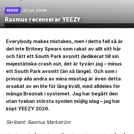
27 jul, 2026
MODE
Rasmus recenserar YEEZY
Everybody makes mistakes, men i detta fall så är
det inte Britney Spears som rakat av allt sitt hår
och fått ett South Park avsnitt dedikerat till sin
majestätiska crash out, det är tyvärr jag – minus
ett South Park avsnitt (än så länge). Och som i
princip alla andra av mina misstag är även detta
orsakat av en lite för lång kväll, med alldeles för
många Breznak i systemet. Jag har begått den
utan tvekan största synden möjlig idag – jag har
köpt YEEZY 2026.
Skribent: Rasmus Markström