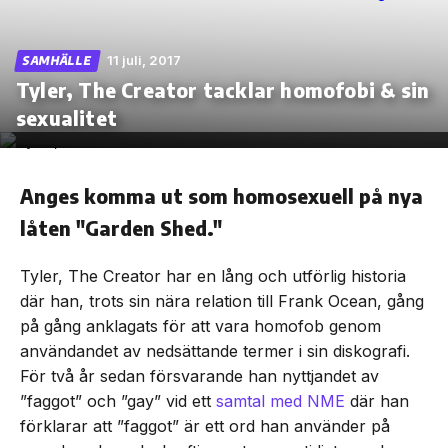
11 juli, 2017
SAMHÄLLE
Tyler, The Creator tacklar homofobi & sin
Skip
sexualitet
to
the
content
Anges komma ut som homosexuell på nya
låten "Garden Shed."
Tyler, The Creator har en lång och utförlig historia
där han, trots sin nära relation till Frank Ocean, gång
på gång anklagats för att vara homofob genom
användandet av nedsättande termer i sin diskografi.
För två år sedan försvarande han nyttjandet av
”faggot” och ”gay” vid ett
samtal med NME
där han
förklarar att ”faggot” är ett ord han använder på