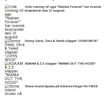
Unik coming-of-age ”Nästan Forever” har svensk
biopremiär den 21 augusti
Donny Galal, Zera & Yeled släpper ”JOHN WICK”
ADAAM & Z.E släpper ”MAMA OUT THE HOOD”
Stone Island bjuder på mörkare färger för FW26
NEXT UP
Zlatan, Beckham och Zidane möts