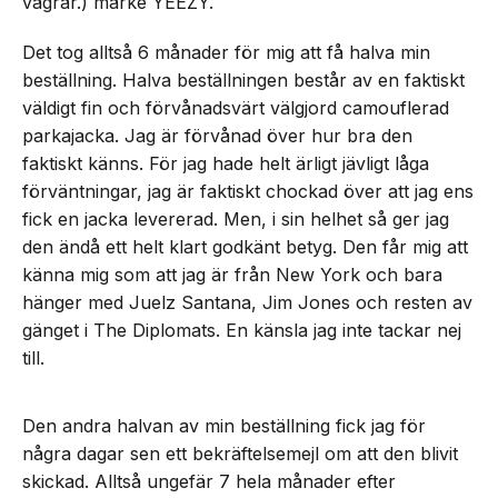
vägrar.) märke YEEZY.
Det tog alltså 6 månader för mig att få halva min
beställning. Halva beställningen består av en faktiskt
väldigt fin och förvånadsvärt välgjord camouflerad
parkajacka. Jag är förvånad över hur bra den
faktiskt känns. För jag hade helt ärligt jävligt låga
förväntningar, jag är faktiskt chockad över att jag ens
fick en jacka levererad. Men, i sin helhet så ger jag
den ändå ett helt klart godkänt betyg. Den får mig att
känna mig som att jag är från New York och bara
hänger med Juelz Santana, Jim Jones och resten av
gänget i The Diplomats. En känsla jag inte tackar nej
till.
Den andra halvan av min beställning fick jag för
några dagar sen ett bekräftelsemejl om att den blivit
skickad. Alltså ungefär 7 hela månader efter