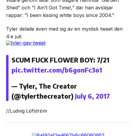
vidare genom låtar som tidigare nämnda ”Garden
Shed” och ”I Ain’t Got Time!,” där han avslöjar
rappar: ”I been kissing white boys since 2004.”
Tyler delade även med sig av en mystisk tweet den
4:e juli:
SCUM FUCK FLOWER BOY: 7/21
pic.twitter.com/b6gonFc3o1
— Tyler, The Creator
(@tylerthecreator)
July 6, 2017
//Ludvig Löfström