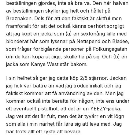
beställningen gjordes, inte så bra va. Den här halvan
av beställningen skyller jag helt och hållet på
Breznaken. Dels för att den faktiskt är skitful men
framförallt för att det också känns oerhört sorgligt
att jag köpt en jacka som (a) en sextonårig kille med
blonderat hår som lyssnar på Nettspend och Bladee,
som frågar förbigående personer på Folkungagatan
om de kan köpa ut cigg, skulle ha på sig. Och (b) en
jacka som Kanye West står bakom.
I sin helhet så ger jag detta köp 2/5 stjärnor. Jackan
jag fick var bättre än vad jag trodde initialt och jag
faktiskt kommer att få användning av den. Men jag
kommer också inte berätta för någon, inte ens under
ett eventuellt pistolhot, att det är en YEEZY-jacka.
Jag vet att det är fult, men det är tyvärr en vit lögn
som alla i min närhet får lära sig att leva med. Jag
har trots allt ett rykte att bevara.