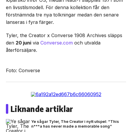
löparsko inför OS, medan Naut-1 släpptes 1971 som
en livsstilsmodell. För denna kollektion får den
förstnämnda tre nya tolkningar medan den senare
lanseras i fyra färger.
Tyler, the Creator x Converse 1908 Archives släpps
den
20 juni
via
Converse.com
och utvalda
återförsäljare.
Foto: Converse
Liknande artiklar
Ye sågar Tyler, The Creator i nytt utspel: ”This
n***a has never made a memorable song”