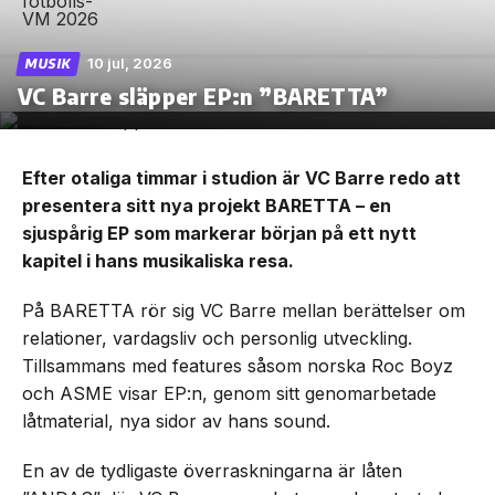
10 jul, 2026
MUSIK
VC Barre släpper EP:n ”BARETTA”
Efter otaliga timmar i studion är VC Barre redo att
presentera sitt nya projekt BARETTA – en
sjuspårig EP som markerar början på ett nytt
kapitel i hans musikaliska resa.
På BARETTA rör sig VC Barre mellan berättelser om
relationer, vardagsliv och personlig utveckling.
Tillsammans med features såsom norska Roc Boyz
och ASME visar EP:n, genom sitt genomarbetade
låtmaterial, nya sidor av hans sound.
En av de tydligaste överraskningarna är låten