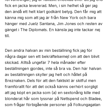
fick en jacka levererad. Men, i sin helhet så ger jag
den ändå ett helt klart godkänt betyg. Den får mig att
känna mig som att jag är från New York och bara
hänger med Juelz Santana, Jim Jones och resten av
gänget i The Diplomats. En känsla jag inte tackar nej
till.
Den andra halvan av min beställning fick jag för
några dagar sen ett bekräftelsemejl om att den blivit
skickad. Alltså ungefär 7 hela månader efter
beställningen gjordes, inte så bra va. Den här halvan
av beställningen skyller jag helt och hållet på
Breznaken. Dels för att den faktiskt är skitful men
framförallt för att det också känns oerhört sorgligt
att jag köpt en jacka som (a) en sextonårig kille med
blonderat hår som lyssnar på Nettspend och Bladee,
som frågar förbigående personer på Folkungagatan