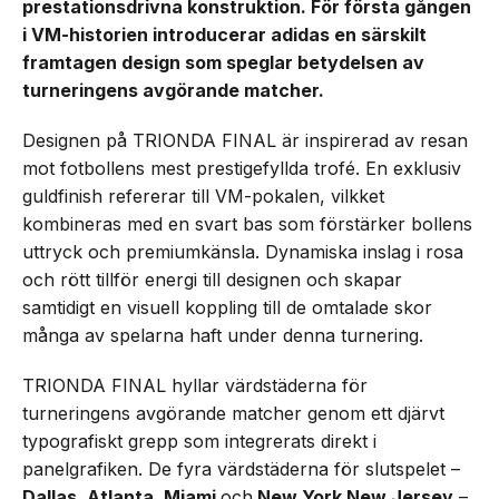
prestationsdrivna konstruktion. För första gången
i VM-historien introducerar adidas en särskilt
framtagen design som speglar betydelsen av
turneringens avgörande matcher.
Designen på TRIONDA FINAL är inspirerad av resan
mot fotbollens mest prestigefyllda trofé. En exklusiv
guldfinish refererar till VM-pokalen, vilkket
kombineras med en svart bas som förstärker bollens
uttryck och premiumkänsla. Dynamiska inslag i rosa
och rött tillför energi till designen och skapar
samtidigt en visuell koppling till de omtalade skor
många av spelarna haft under denna turnering.
TRIONDA FINAL hyllar värdstäderna för
turneringens avgörande matcher genom ett djärvt
typografiskt grepp som integrerats direkt i
panelgrafiken. De fyra värdstäderna för slutspelet –
Dallas, Atlanta, Miami
och
New York New Jersey
–