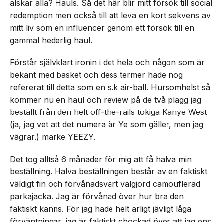
älskar alla? Hauls. Så det här blir mitt försök till social
redemption men också till att leva en kort sekvens av
mitt liv som en influencer genom ett försök till en
gammal hederlig haul.
Förstår självklart ironin i det hela och någon som är
bekant med basket och dess termer hade nog
refererat till detta som en s.k air-ball. Hursomhelst så
kommer nu en haul och review på de två plagg jag
beställt från den helt off-the-rails tokiga Kanye West
(ja, jag vet att det numera är Ye som gäller, men jag
vägrar.) märke YEEZY.
Det tog alltså 6 månader för mig att få halva min
beställning. Halva beställningen består av en faktiskt
väldigt fin och förvånadsvärt välgjord camouflerad
parkajacka. Jag är förvånad över hur bra den
faktiskt känns. För jag hade helt ärligt jävligt låga
förväntningar, jag är faktiskt chockad över att jag ens