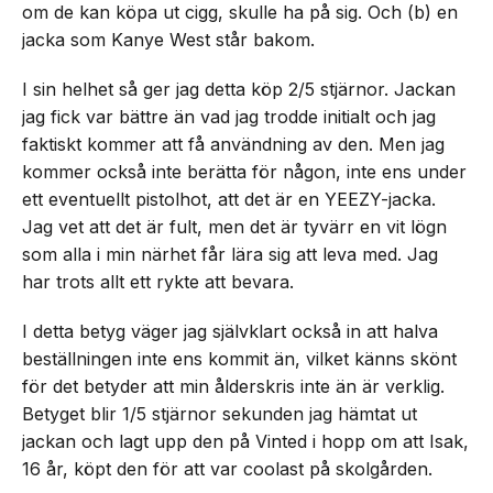
om de kan köpa ut cigg, skulle ha på sig. Och (b) en
jacka som Kanye West står bakom.
I sin helhet så ger jag detta köp 2/5 stjärnor. Jackan
jag fick var bättre än vad jag trodde initialt och jag
faktiskt kommer att få användning av den. Men jag
kommer också inte berätta för någon, inte ens under
ett eventuellt pistolhot, att det är en YEEZY-jacka.
Jag vet att det är fult, men det är tyvärr en vit lögn
som alla i min närhet får lära sig att leva med. Jag
har trots allt ett rykte att bevara.
I detta betyg väger jag självklart också in att halva
beställningen inte ens kommit än, vilket känns skönt
för det betyder att min ålderskris inte än är verklig.
Betyget blir 1/5 stjärnor sekunden jag hämtat ut
jackan och lagt upp den på Vinted i hopp om att Isak,
16 år, köpt den för att var coolast på skolgården.