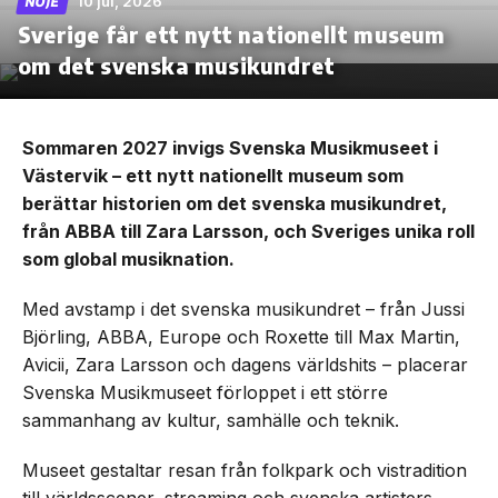
10 jul, 2026
NÖJE
Sverige får ett nytt nationellt museum
om det svenska musikundret
Sommaren 2027 invigs Svenska Musikmuseet i
Västervik – ett nytt nationellt museum som
berättar historien om det svenska musikundret,
från ABBA till Zara Larsson, och Sveriges unika roll
som global musiknation.
Med avstamp i det svenska musikundret – från Jussi
Björling, ABBA, Europe och Roxette till Max Martin,
Avicii, Zara Larsson och dagens världshits – placerar
Svenska Musikmuseet förloppet i ett större
sammanhang av kultur, samhälle och teknik.
Museet gestaltar resan från folkpark och vistradition