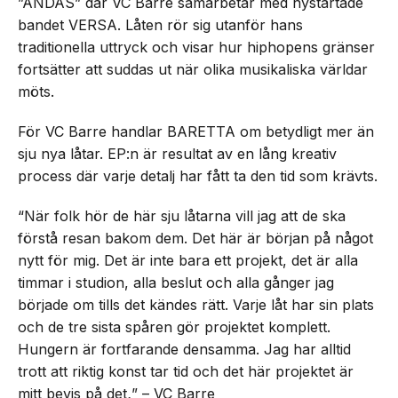
”ANDAS” där VC Barre samarbetar med nystartade
bandet VERSA. Låten rör sig utanför hans
traditionella uttryck och visar hur hiphopens gränser
fortsätter att suddas ut när olika musikaliska världar
möts.
För VC Barre handlar BARETTA om betydligt mer än
sju nya låtar. EP:n är resultat av en lång kreativ
process där varje detalj har fått ta den tid som krävts.
“När folk hör de här sju låtarna vill jag att de ska
förstå resan bakom dem. Det här är början på något
nytt för mig. Det är inte bara ett projekt, det är alla
timmar i studion, alla beslut och alla gånger jag
började om tills det kändes rätt. Varje låt har sin plats
och de tre sista spåren gör projektet komplett.
Hungern är fortfarande densamma. Jag har alltid
trott att riktig konst tar tid och det här projektet är
mitt bevis på det
.
” – VC Barre