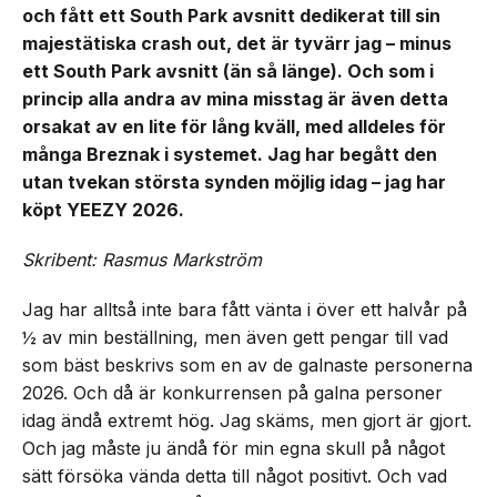
och fått ett South Park avsnitt dedikerat till sin
majestätiska crash out, det är tyvärr jag – minus
ett South Park avsnitt (än så länge). Och som i
princip alla andra av mina misstag är även detta
orsakat av en lite för lång kväll, med alldeles för
många Breznak i systemet. Jag har begått den
utan tvekan största synden möjlig idag – jag har
köpt YEEZY 2026.
Skribent: Rasmus Markström
Jag har alltså inte bara fått vänta i över ett halvår på
½ av min beställning, men även gett pengar till vad
som bäst beskrivs som en av de galnaste personerna
2026. Och då är konkurrensen på galna personer
idag ändå extremt hög. Jag skäms, men gjort är gjort.
Och jag måste ju ändå för min egna skull på något
sätt försöka vända detta till något positivt. Och vad