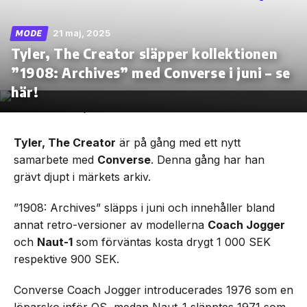
21 maj, 2025
MODE
Tyler, The Creator släpper kollektionen
”1908: Archives” med Converse i juni – se
Skip
to
här!
the
content
Tyler, The Creator
är på gång med ett nytt
samarbete med
Converse
. Denna gång har han
grävt djupt i märkets arkiv.
”1908: Archives” släpps i juni och innehåller bland
annat retro-versioner av modellerna
Coach Jogger
och
Naut-1
som förväntas kosta drygt 1 000 SEK
respektive 900 SEK.
Converse Coach Jogger introducerades 1976 som en