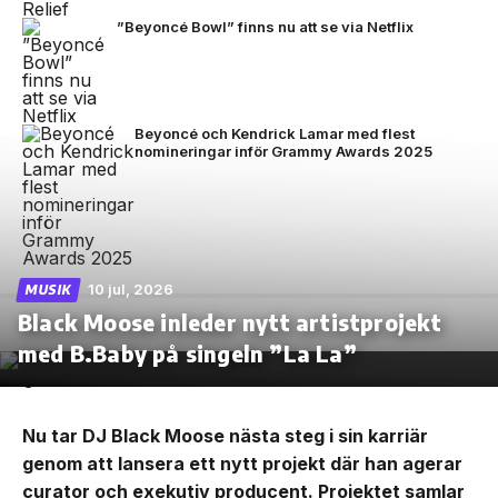
”Beyoncé Bowl” finns nu att se via Netflix
Beyoncé och Kendrick Lamar med flest
nomineringar inför Grammy Awards 2025
10 jul, 2026
MUSIK
Black Moose inleder nytt artistprojekt
med B.Baby på singeln ”La La”
Nu tar DJ Black Moose nästa steg i sin karriär
genom att lansera ett nytt projekt där han agerar
curator och exekutiv producent. Projektet samlar