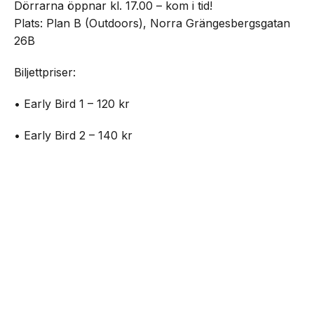
Dörrarna öppnar kl. 17.00 – kom i tid!
Plats: Plan B (Outdoors), Norra Grängesbergsgatan
26B
Biljettpriser:
• Early Bird 1 – 120 kr
• Early Bird 2 – 140 kr
• Standard 1 – 160 kr
NEXT UP
Outside – open air party på Plan B
• Standard 2 – 180 kr
• Entré på plats – 200 kr
Biljetter:
https://www.nortic.se/ticket/event/82699
Mat kommer att finnas tillgänglig under hela dagen.