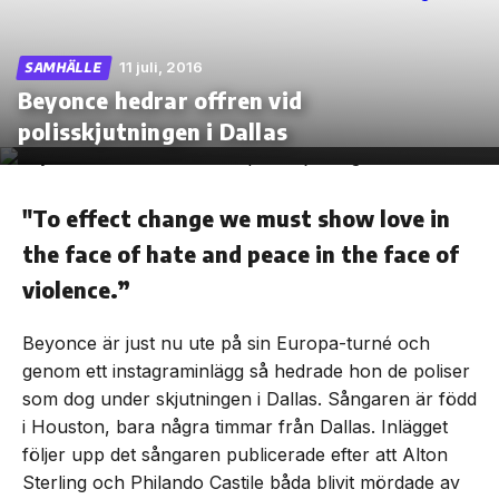
11 juli, 2016
SAMHÄLLE
Beyonce hedrar offren vid
Skip
polisskjutningen i Dallas
to
the
content
"To effect change we must show love in
the face of hate and peace in the face of
violence.”
Beyonce är just nu ute på sin Europa-turné och
genom ett instagraminlägg så hedrade hon de poliser
som dog under skjutningen i Dallas. Sångaren är född
i Houston, bara några timmar från Dallas. Inlägget
följer upp det sångaren publicerade efter att Alton
Sterling och Philando Castile båda blivit mördade av