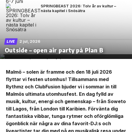
SPRINGBEAST 2026: Tolv år av kultur –
nästa kapitel i Snösätra
2 jul, 2026
LIVE
Outside – open air party på Plan B
Malmö – solen är framme och den 18 juli 2026
flyttar vi festen utomhus! Tillsammans med
Rythmz och ClubFusion bjuder vi i sommar in till
Malmös ultimata utomhusfest. En dag fylld av
musik, kultur, energi och gemenskap – från Soweto
till Lagos, från London till Karibien. Förvänta dig
fantastiska vibbar, tunga rytmer och oförglömliga
ögonblick när några av dina favorit-DJ:s och
liveartister tar dig med på en musikalisk resa under