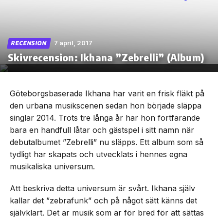
7 april, 2017
RECENSION
Skip
Skivrecension: Ikhana ”Zebrelli” (Album)
to
the
content
Göteborgsbaserade Ikhana har varit en frisk fläkt på
den urbana musikscenen sedan hon började släppa
singlar 2014. Trots tre långa år har hon fortfarande
bara en handfull låtar och gästspel i sitt namn när
debutalbumet ”Zebrelli” nu släpps. Ett album som så
tydligt har skapats och utvecklats i hennes egna
musikaliska universum.
Att beskriva detta universum är svårt. Ikhana själv
kallar det ”zebrafunk” och på något sätt känns det
självklart. Det är musik som är för bred för att sättas