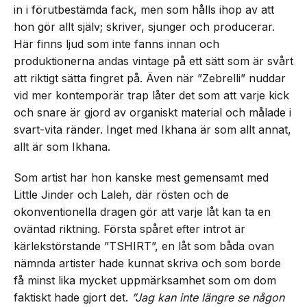
in i förutbestämda fack, men som hålls ihop av att
hon gör allt själv; skriver, sjunger och producerar.
Här finns ljud som inte fanns innan och
produktionerna andas vintage på ett sätt som är svårt
att riktigt sätta fingret på. Även när ”Zebrelli” nuddar
vid mer kontemporär trap låter det som att varje kick
och snare är gjord av organiskt material och målade i
svart-vita ränder. Inget med Ikhana är som allt annat,
allt är som Ikhana.
Som artist har hon kanske mest gemensamt med
Little Jinder och Laleh, där rösten och de
okonventionella dragen gör att varje låt kan ta en
oväntad riktning. Första spåret efter introt är
kärlekstörstande ”TSHIRT”, en låt som båda ovan
nämnda artister hade kunnat skriva och som borde
få minst lika mycket uppmärksamhet som om dom
faktiskt hade gjort det.
”Jag kan inte längre se någon