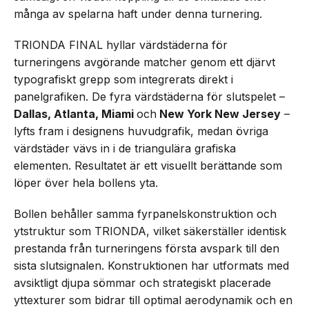
många av spelarna haft under denna turnering.
TRIONDA FINAL hyllar värdstäderna för
turneringens avgörande matcher genom ett djärvt
typografiskt grepp som integrerats direkt i
panelgrafiken. De fyra värdstäderna för slutspelet –
Dallas, Atlanta, Miami
och
New York New Jersey
–
lyfts fram i designens huvudgrafik, medan övriga
värdstäder vävs in i de triangulära grafiska
elementen. Resultatet är ett visuellt berättande som
löper över hela bollens yta.
Bollen behåller samma fyrpanelskonstruktion och
ytstruktur som TRIONDA, vilket säkerställer identisk
prestanda från turneringens första avspark till den
sista slutsignalen. Konstruktionen har utformats med
avsiktligt djupa sömmar och strategiskt placerade
yttexturer som bidrar till optimal aerodynamik och en