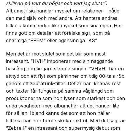
skillnad på vart du börjar och vart jag slutar”
.
Albumet i sig handlar mycket om relationer – både
den med själv och med andra. Att hantera andras
tillkortakommanden lika mycket som sina egna. Här
finns gott om detaljer att förälska sig i, som på
charmiga ”FFEM” eller egensinniga ”KS”.
Men det är mot slutet som det blir som mest
intressant. ”HVH” imponerar med sin naggande
basgång och tidigare släppta singeln ”VHVH” har en
attityd och ett flyt som påminner om tidig 00-tals r&b
genom ett zebrafunk-filter. Det är när Ikhanas röst
och texter får fungera på samma våglängd som
produktionerna som hon lyser som starkast och den
enda svagheten med albumet är att det händer lite
för sällan. Ibland känns det som att hon håller
tillbaka när hon borde skrika rakt ut. Med det sagt är
”Zebrelli” en intressant och supermysig debut som