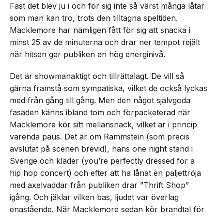
Fast det blev ju i och för sig inte så värst många låtar
som man kan tro, trots den tilltagna speltiden.
Macklemore har nämligen fått för sig att snacka i
minst 25 av de minuterna och drar ner tempot rejält
när hitsen ger publiken en hög energinivå.
Det är showmanaktigt och tillrättalagt. De vill så
gärna framstå som sympatiska, vilket de också lyckas
med från gång till gång. Men den något självgoda
fasaden känns ibland tom och förpacketerad när
Macklemore kör sitt mellansnack, vilket är i princip
varenda paus. Det är om Rammstein (som precis
avslutat på scenen brevid), hans one night stand i
Sverige och kläder (you’re perfectly dressed for a
hip hop concert) och efter att ha lånat en paljettröja
med axelvaddar från publiken drar ”Thrift Shop”
igång. Och jäklar vilken bas, ljudet var överlag
enastående. När Macklemore sedan kör brandtal för