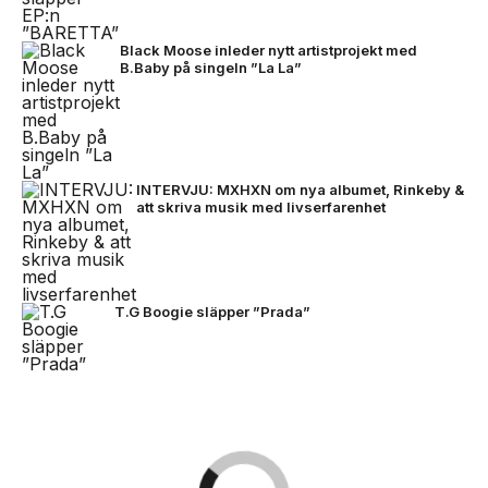
Black Moose inleder nytt artistprojekt med
B.Baby på singeln ”La La”
INTERVJU: MXHXN om nya albumet, Rinkeby &
att skriva musik med livserfarenhet
T.G Boogie släpper ”Prada”