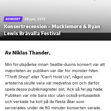
28 juni, 2013
KONSERT
Konsertrecension – Macklemore & Ryan
Skip
to
Lewis Bråvalla Festival
the
content
Av Niklas Thander.
Min förutspåelse innan Seattle-duons konsert var att
majoriteten av publiken var där för monster-hiten
”Thrift Shop” eller ”Can’t Hold Us”, något som
artisterna skulle vara väl medvetna om och därför
spela dessa publikmagneter sist. Ack så fel jag hade.
Publiken var inte bara stor utan också entusiastisk
och verkade ha koll på de flesta låtar som
serverades under de 80 minuter konserten varade.