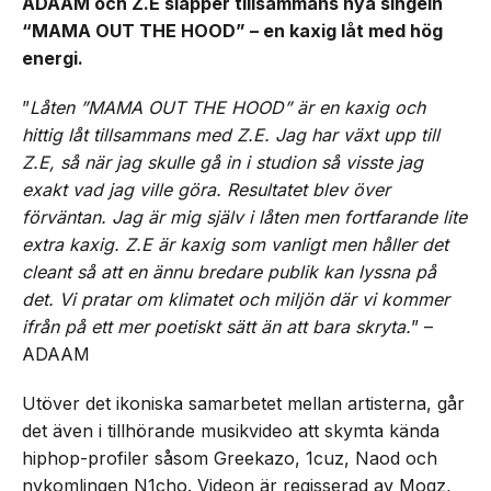
ADAAM och Z.E släpper tillsammans nya singeln
“MAMA OUT THE HOOD” – en kaxig låt med hög
energi.
”
Låten ”MAMA OUT THE HOOD” är en kaxig och
hittig låt tillsammans med Z.E. Jag har växt upp till
Z.E, så när jag skulle gå in i studion så visste jag
exakt vad jag ville göra. Resultatet blev över
förväntan. Jag är mig själv i låten men fortfarande lite
extra kaxig. Z.E är kaxig som vanligt men håller det
cleant så att en ännu bredare publik kan lyssna på
det. Vi pratar om klimatet och miljön där vi kommer
ifrån på ett mer poetiskt sätt än att bara skryta.
” –
ADAAM
Utöver det ikoniska samarbetet mellan artisterna, går
det även i tillhörande musikvideo att skymta kända
hiphop-profiler såsom Greekazo, 1cuz, Naod och
nykomlingen N1cho. Videon är regisserad av Mogz,