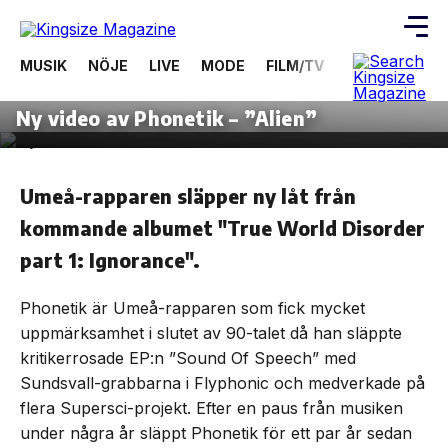
MUSIK
NÖJE
LIVE
MODE
FILM/TV
VIDEOS
ÖV
4 juli, 2012
MUSIK
Skip
Ny video av Phonetik – ”Alien”
to
the
content
Umeå-rapparen släpper ny låt från
kommande albumet "True World Disorder
part 1: Ignorance".
Phonetik är Umeå-rapparen som fick mycket
uppmärksamhet i slutet av 90-talet då han släppte
kritikerrosade EP:n ”Sound Of Speech” med
Sundsvall-grabbarna i Flyphonic och medverkade på
flera Supersci-projekt. Efter en paus från musiken
under några år släppt Phonetik för ett par år sedan