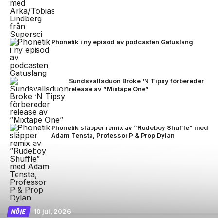
Phonetik i ny episod av podcasten Gatuslang
Sundsvallsduon Broke ‘N Tipsy förbereder
release av ”Mixtape One”
Phonetik släpper remix av ”Rudeboy Shuffle” med
Adam Tensta, Professor P & Prop Dylan
10 jul, 2026
NÖJE