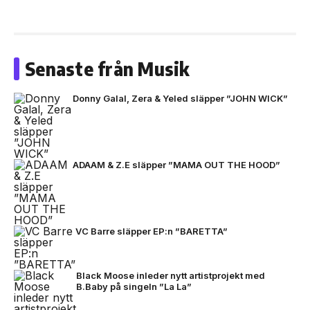
Senaste från Musik
Donny Galal, Zera & Yeled släpper ”JOHN WICK”
ADAAM & Z.E släpper ”MAMA OUT THE HOOD”
VC Barre släpper EP:n ”BARETTA”
Black Moose inleder nytt artistprojekt med
B.Baby på singeln ”La La”