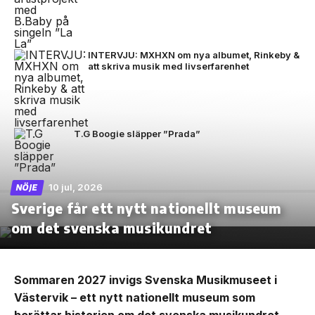
INTERVJU: MXHXN om nya albumet, Rinkeby &
att skriva musik med livserfarenhet
T.G Boogie släpper ”Prada”
10 jul, 2026
NÖJE
Sverige får ett nytt nationellt museum
om det svenska musikundret
Sommaren 2027 invigs Svenska Musikmuseet i
Västervik – ett nytt nationellt museum som