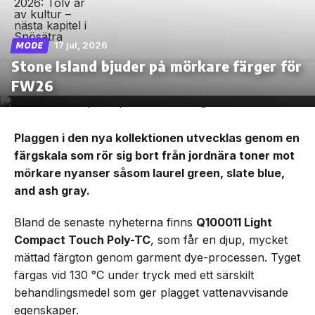
17 jul, 2026
MODE
Stone Island bjuder på mörkare färger för
FW26
Plaggen i den nya kollektionen utvecklas genom en
färgskala som rör sig bort från jordnära toner mot
mörkare nyanser såsom laurel green, slate blue,
and ash gray.
Bland de senaste nyheterna finns
Q100011 Light
Compact Touch Poly-TC
, som får en djup, mycket
mättad färgton genom garment dye-processen. Tyget
färgas vid 130 °C under tryck med ett särskilt
behandlingsmedel som ger plagget vattenavvisande
egenskaper.