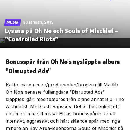
30 januari, 2013
MUSIK
Lyssna på Oh No och Souls of Mischief –
Skip
to
”Controlled Riots”
the
content
Bonusspår från Oh No's nysläppta album
"Disrupted Ads"
Kalifornia-emceen/producenten/brodern till Madlib
Oh No’s senaste fullängdare ”Disrupted Ads”
släpptes igår, med features från bland annat Blu, The
Alchemist, MED och Rapsody. Det är helt enkelt ett
album du inte vill missa. Ett av bonusspåren är ett
intensivt, aggressivt och hårt slående spår med inga
mindre än Bay Area-legenderna Souls of Mischief på