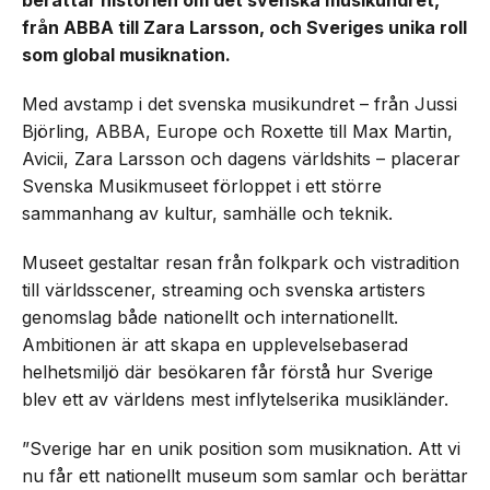
berättar historien om det svenska musikundret,
från ABBA till Zara Larsson, och Sveriges unika roll
som global musiknation.
Med avstamp i det svenska musikundret – från Jussi
Björling, ABBA, Europe och Roxette till Max Martin,
Avicii, Zara Larsson och dagens världshits – placerar
Svenska Musikmuseet förloppet i ett större
sammanhang av kultur, samhälle och teknik.
Museet gestaltar resan från folkpark och vistradition
till världsscener, streaming och svenska artisters
genomslag både nationellt och internationellt.
Ambitionen är att skapa en upplevelsebaserad
helhetsmiljö där besökaren får förstå hur Sverige
blev ett av världens mest inflytelserika musikländer.
”Sverige har en unik position som musiknation. Att vi
nu får ett nationellt museum som samlar och berättar