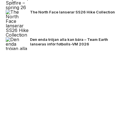
The North Face lanserar SS26 Hike Collection
Den enda tröjan alla kan bära – Team Earth
lanseras inför fotbolls-VM 2026
NEXT UP
Stone Island bjuder på mörkare
färger för FW26