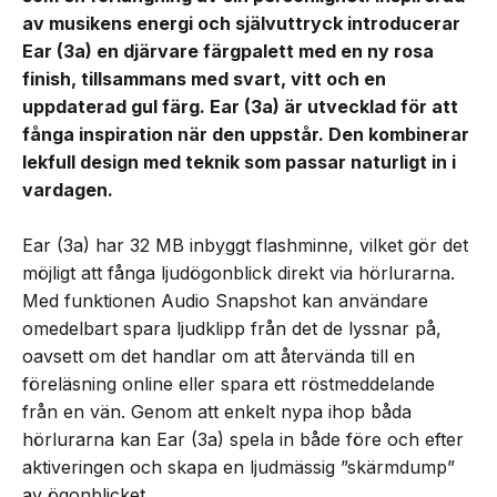
av musikens energi och självuttryck introducerar
Ear (3a) en djärvare färgpalett med en ny rosa
finish, tillsammans med svart, vitt och en
uppdaterad gul färg. Ear (3a) är utvecklad för att
fånga inspiration när den uppstår. Den kombinerar
lekfull design med teknik som passar naturligt in i
vardagen.
Ear (3a) har 32 MB inbyggt flashminne, vilket gör det
möjligt att fånga ljudögonblick direkt via hörlurarna.
Med funktionen Audio Snapshot kan användare
omedelbart spara ljudklipp från det de lyssnar på,
oavsett om det handlar om att återvända till en
föreläsning online eller spara ett röstmeddelande
från en vän. Genom att enkelt nypa ihop båda
hörlurarna kan Ear (3a) spela in både före och efter
aktiveringen och skapa en ljudmässig ”skärmdump”
av ögonblicket.