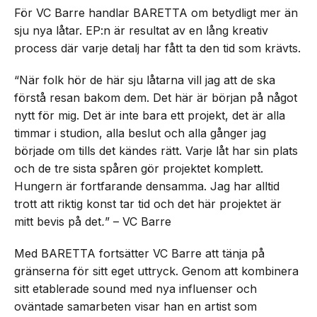
För VC Barre handlar BARETTA om betydligt mer än
sju nya låtar. EP:n är resultat av en lång kreativ
process där varje detalj har fått ta den tid som krävts.
“När folk hör de här sju låtarna vill jag att de ska
förstå resan bakom dem. Det här är början på något
nytt för mig. Det är inte bara ett projekt, det är alla
timmar i studion, alla beslut och alla gånger jag
började om tills det kändes rätt. Varje låt har sin plats
och de tre sista spåren gör projektet komplett.
Hungern är fortfarande densamma. Jag har alltid
trott att riktig konst tar tid och det här projektet är
mitt bevis på det
.
” – VC Barre
Med BARETTA fortsätter VC Barre att tänja på
gränserna för sitt eget uttryck. Genom att kombinera
sitt etablerade sound med nya influenser och
oväntade samarbeten visar han en artist som