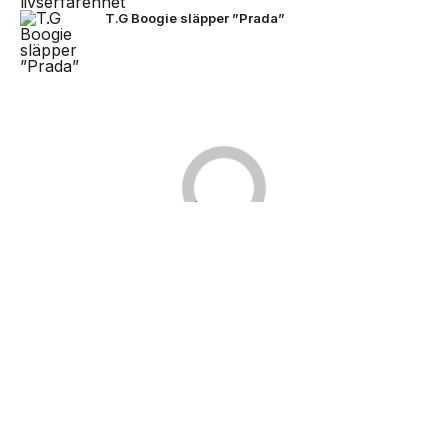
T.G Boogie släpper ”Prada”
NEXT UP
Bad Bunny i Stockholm -här är
bilderna
Kingsize Magazine är Skandinaviens största tidning
och digitala nyhetsportal för populärkultur inom
musik, konserter/festivaler, film/TV, sport, dator/tv-
spel, streetwear och samhälle/debatt.