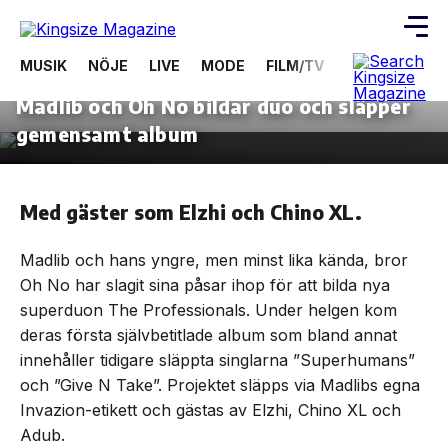
MUSIK
NÖJE
LIVE
MODE
FILM/TV
VIDEOS
ÖV
20 januari, 2020
MUSIK
Madlib och Oh No bildar duo och släpper
Skip
to
gemensamt album
the
content
Med gäster som Elzhi och Chino XL.
Madlib och hans yngre, men minst lika kända, bror
Oh No har slagit sina påsar ihop för att bilda nya
superduon The Professionals. Under helgen kom
deras första självbetitlade album som bland annat
innehåller tidigare släppta singlarna ”Superhumans”
och ”Give N Take”. Projektet släpps via Madlibs egna
Invazion-etikett och gästas av Elzhi, Chino XL och
Adub.