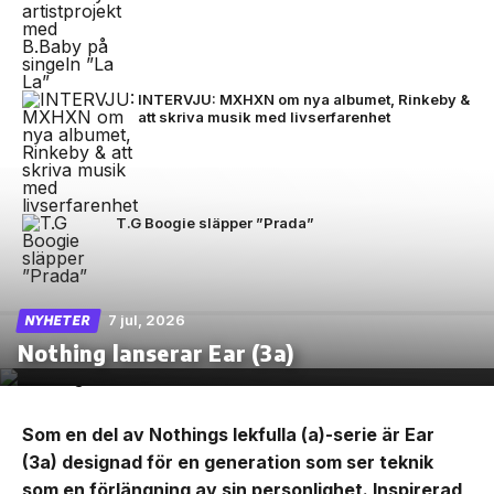
INTERVJU: MXHXN om nya albumet, Rinkeby &
att skriva musik med livserfarenhet
T.G Boogie släpper ”Prada”
7 jul, 2026
NYHETER
Nothing lanserar Ear (3a)
Som en del av Nothings lekfulla (a)-serie är Ear
(3a) designad för en generation som ser teknik
som en förlängning av sin personlighet. Inspirerad