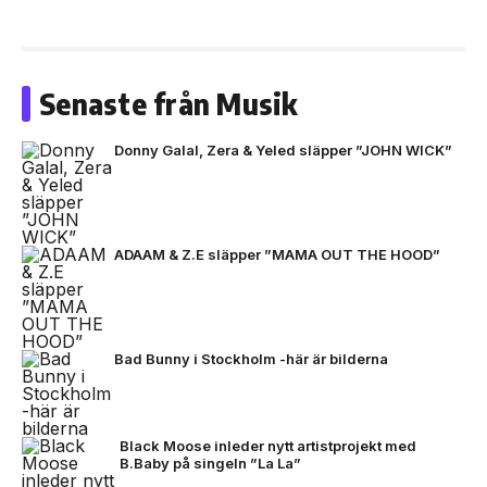
Senaste från Musik
Donny Galal, Zera & Yeled släpper ”JOHN WICK”
ADAAM & Z.E släpper ”MAMA OUT THE HOOD”
Bad Bunny i Stockholm -här är bilderna
Black Moose inleder nytt artistprojekt med
B.Baby på singeln ”La La”