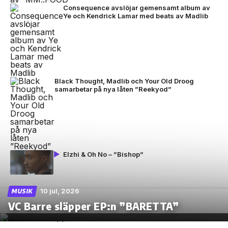
Consequence avslöjar gemensamt album av
Ye och Kendrick Lamar med beats av Madlib
Black Thought, Madlib och Your Old Droog
samarbetar på nya låten ”Reekyod”
Elzhi & Oh No – ”Bishop”
10 jul, 2026
MUSIK
VC Barre släpper EP:n ”BARETTA”