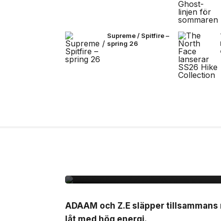
Supreme / Spitfire –
spring 26
24 jul, 2026
MUSIK
ADAAM & Z.E släppe
HOOD”
ADAAM och Z.E släpper tillsammans
låt med hög energi.