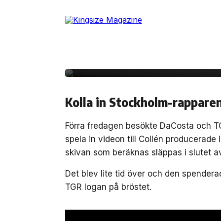
Skip
to
20 december, 2012
MUSIK
the
DaCostaTV – besök p
content
”Tatueringsmaskinen
Kolla in Stockholm-rapparen
Förra fredagen besökte DaCosta och T
spela in videon till Collén producerade
skivan som beräknas släppas i slutet a
Det blev lite tid över och den spende
TGR logan på bröstet.