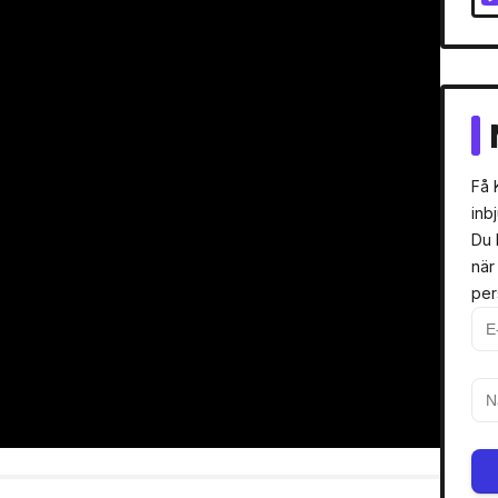
Få 
inb
Du 
när
per