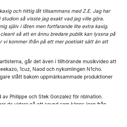
ig och hittig låt tillsammans med Z.E. Jag har
 i studion så visste jag exakt vad jag ville göra.
ig själv i låten men fortfarande lite extra kaxig.
 cleant så att en ännu bredare publik kan lyssna på
r vi kommer ifrån på ett mer poetiskt sätt än att
rtisterna, går det även i tillhörande musikvideo att
reekazo, 1cuz, Naod och nykomlingen N1cho.
digare stått bakom uppmärksammade produktioner
 Philippe och Stek Gonzalez för nblnation.
 de vidare på ett sound som känns igen från
en ny, energifylld tappning som förenar melodier,
”MAMA OUT THE HOOD”