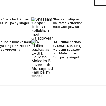
aCosta tar hjälp av
Shazaam släpper
MX/M9 på ny singel
limiterad kollektion
med Galagowear
DaCosta tillbaka med
DJ Flatline backas
nya singeln ”Posse”
av LASH, DaCosta,
 se videon här!
Malcolm B, Lazee
och Muhammed
Faal på ny singel
å mörkare färger för