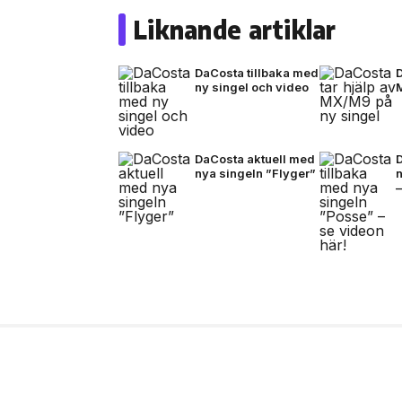
Liknande artiklar
DaCosta tillbaka med
D
ny singel och video
DaCosta aktuell med
nya singeln ”Flyger”
–
17 jul, 2026
MODE
Stone Island bjuder p
FW26