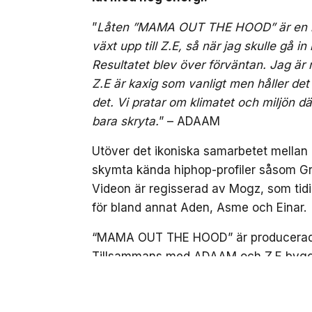
”
Låten ”MAMA OUT THE HOOD” är en kax
växt upp till Z.E, så när jag skulle gå in
Resultatet blev över förväntan. Jag är m
Z.E är kaxig som vanligt men håller det
det. Vi pratar om klimatet och miljön dä
bara skryta.
” – ADAAM
Utöver det ikoniska samarbetet mellan a
skymta kända hiphop-profiler såsom G
Videon är regisserad av Mogz, som ti
för bland annat Aden, Asme och Einar.
“MAMA OUT THE HOOD” är producerad av
Tillsammans med ADAAM och Z.E bygger
båda artisternas tidigare musik, men i 
NEXT UP
ADAAM & Z.E släpper 
attityd och starka hooks.