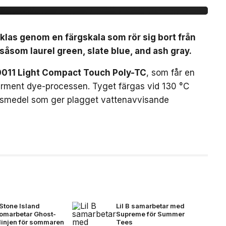
klas genom en färgskala som rör sig bort från
åsom laurel green, slate blue, and ash gray.
011 Light Compact Touch Poly-TC
, som får en
rment dye-processen. Tyget färgas vid 130 °C
ngsmedel som ger plagget vattenavvisande
Stone Island
Lil B samarbetar med
omarbetar Ghost-
Supreme för Summer
linjen för sommaren
Tees