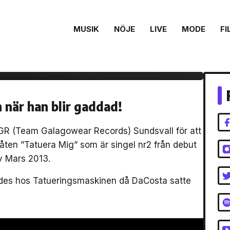
MUSIK
NÖJE
LIVE
MODE
FI
å
”
 när han blir gaddad!
GR (Team Galagowear Records) Sundsvall för att
 låten ”Tatuera Mig” som är singel nr2 från debut
v Mars 2013.
rades hos Tatueringsmaskinen då DaCosta satte