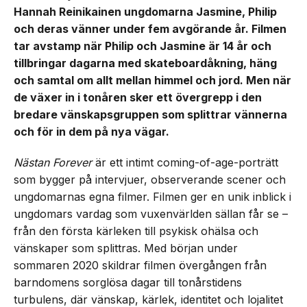
Hannah Reinikainen ungdomarna Jasmine, Philip
och deras vänner under fem avgörande år. Filmen
tar avstamp när Philip och Jasmine är 14 år och
tillbringar dagarna med skateboardåkning, häng
och samtal om allt mellan himmel och jord. Men när
de växer in i tonåren sker ett övergrepp i den
bredare vänskapsgruppen som splittrar vännerna
och för in dem på nya vägar.
Nästan Forever
är ett intimt coming-of-age-porträtt
som bygger på intervjuer, observerande scener och
ungdomarnas egna filmer. Filmen ger en unik inblick i
ungdomars vardag som vuxenvärlden sällan får se –
från den första kärleken till psykisk ohälsa och
vänskaper som splittras. Med början under
sommaren 2020 skildrar filmen övergången från
barndomens sorglösa dagar till tonårstidens
turbulens, där vänskap, kärlek, identitet och lojalitet