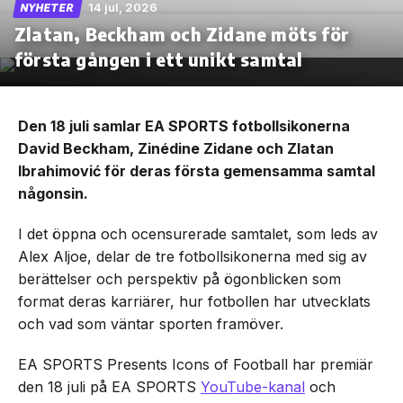
14 jul, 2026
NYHETER
Zlatan, Beckham och Zidane möts för
första gången i ett unikt samtal
Den 18 juli samlar EA SPORTS fotbollsikonerna
David Beckham, Zinédine Zidane och Zlatan
Ibrahimović för deras första gemensamma samtal
någonsin.
I det öppna och ocensurerade samtalet, som leds av
Alex Aljoe, delar de tre fotbollsikonerna med sig av
berättelser och perspektiv på ögonblicken som
format deras karriärer, hur fotbollen har utvecklats
och vad som väntar sporten framöver.
EA SPORTS Presents Icons of Football har premiär
den 18 juli på EA SPORTS
YouTube-kanal
och