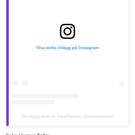
Visa detta inlägg på Instagram
Ett inlägg delat av StevePamon (@stevepamon)