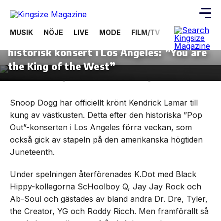
24 juni, 2024
NÖJE
MUSIK
NÖJE
LIVE
MODE
FILM/TV
VIDEOS
ÖV
Snoop Dogg hyllar Kendrick Lamar efter
historisk konsert i Los Angeles: ”You are
Skip
to
the King of the West”
the
content
Snoop Dogg har officiellt krönt Kendrick Lamar till
kung av västkusten. Detta efter den historiska ”Pop
Out”-konserten i Los Angeles förra veckan, som
också gick av stapeln på den amerikanska högtiden
Juneteenth.
Under spelningen återförenades K.Dot med Black
Hippy-kollegorna ScHoolboy Q, Jay Jay Rock och
Ab-Soul och gästades av bland andra Dr. Dre, Tyler,
the Creator, YG och Roddy Ricch. Men framförallt så