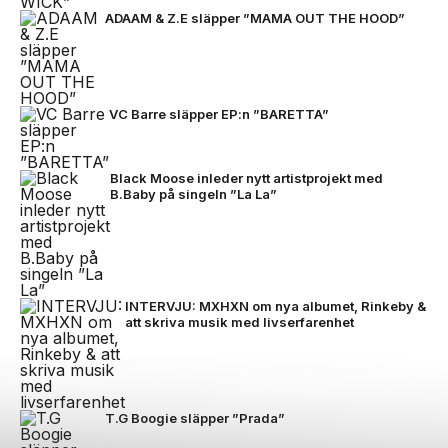
ADAAM & Z.E släpper ”MAMA OUT THE HOOD”
VC Barre släpper EP:n ”BARETTA”
Black Moose inleder nytt artistprojekt med
B.Baby på singeln ”La La”
INTERVJU: MXHXN om nya albumet, Rinkeby &
att skriva musik med livserfarenhet
T.G Boogie släpper ”Prada”