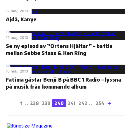
12 maj, 2013
Ajdå, Kanye
12 maj, 2013
Se ny episod av ”Ortens Hjältar” – battle
mellan Sebbe Staxx & Ken Ring
10 maj, 2013
Fatima gästar Benji B på BBC 1 Radio – lyssna
på musik från kommande album
1
238
239
240
241
242
254
➜
...
...