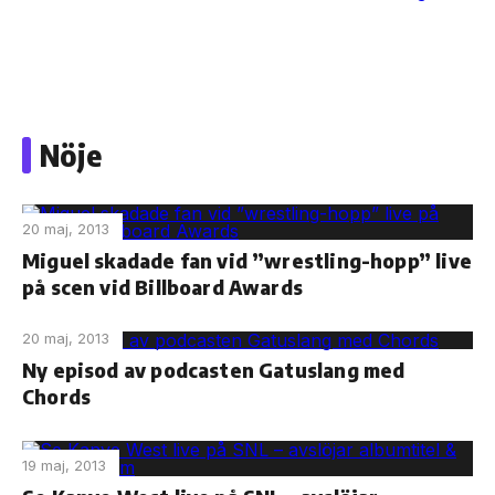
Skip
to
Nöje
the
content
20 maj, 2013
Miguel skadade fan vid ”wrestling-hopp” live
på scen vid Billboard Awards
20 maj, 2013
Ny episod av podcasten Gatuslang med
Chords
19 maj, 2013