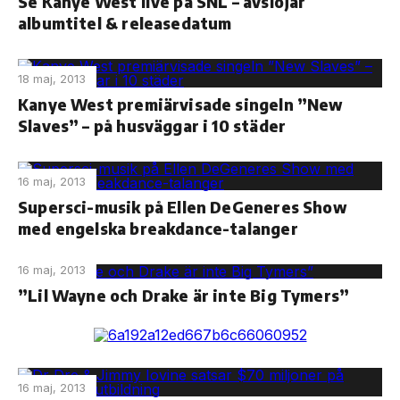
Se Kanye West live på SNL – avslöjar
albumtitel & releasedatum
18 maj, 2013
Kanye West premiärvisade singeln ”New
Slaves” – på husväggar i 10 städer
16 maj, 2013
Supersci-musik på Ellen DeGeneres Show
med engelska breakdance-talanger
16 maj, 2013
”Lil Wayne och Drake är inte Big Tymers”
16 maj, 2013