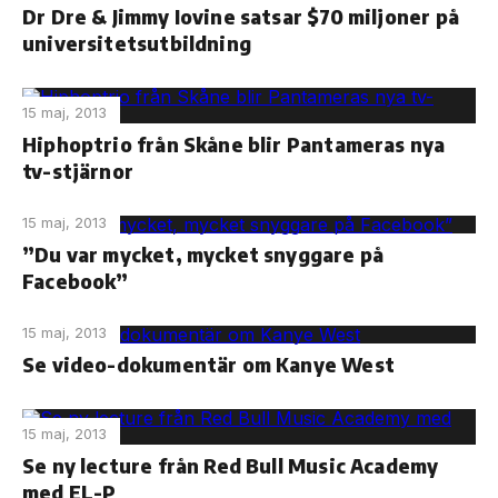
Dr Dre & Jimmy Iovine satsar $70 miljoner på
universitetsutbildning
15 maj, 2013
Hiphoptrio från Skåne blir Pantameras nya
tv-stjärnor
15 maj, 2013
”Du var mycket, mycket snyggare på
Facebook”
15 maj, 2013
Se video-dokumentär om Kanye West
15 maj, 2013
Se ny lecture från Red Bull Music Academy
med EL-P