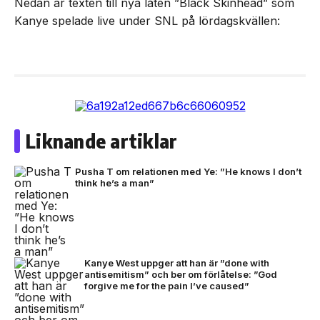
Nedan är texten till nya låten ”Black Skinhead” som
Kanye spelade live under SNL på lördagskvällen:
Liknande artiklar
Pusha T om relationen med Ye: ”He knows I don’t
think he’s a man”
Kanye West uppger att han är ”done with
antisemitism” och ber om förlåtelse: ”God
forgive me for the pain I’ve caused”