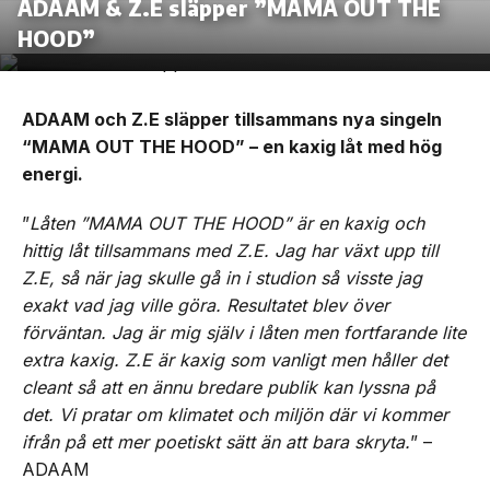
ADAAM & Z.E släpper ”MAMA OUT THE
HOOD”
ADAAM och Z.E släpper tillsammans nya singeln
“MAMA OUT THE HOOD” – en kaxig låt med hög
energi.
”
Låten ”MAMA OUT THE HOOD” är en kaxig och
hittig låt tillsammans med Z.E. Jag har växt upp till
Z.E, så när jag skulle gå in i studion så visste jag
exakt vad jag ville göra. Resultatet blev över
förväntan. Jag är mig själv i låten men fortfarande lite
extra kaxig. Z.E är kaxig som vanligt men håller det
cleant så att en ännu bredare publik kan lyssna på
det. Vi pratar om klimatet och miljön där vi kommer
ifrån på ett mer poetiskt sätt än att bara skryta.
” –
ADAAM