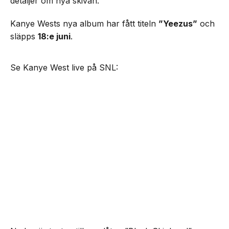
detaljer om nya skivan.
Kanye Wests nya album har fått titeln
”Yeezus”
och
släpps
18:e juni
.
Se Kanye West live på SNL: