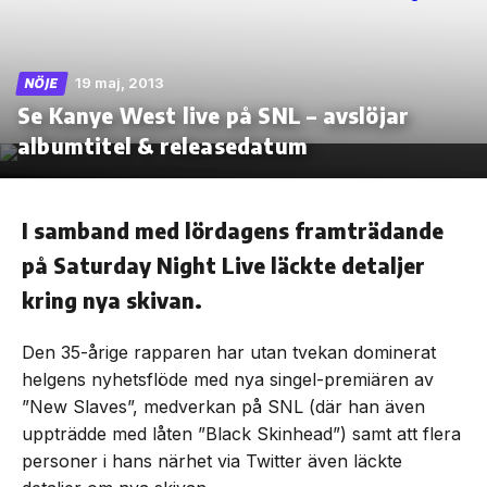
19 maj, 2013
NÖJE
Se Kanye West live på SNL – avslöjar
Skip
to
albumtitel & releasedatum
the
content
I samband med lördagens framträdande
på Saturday Night Live läckte detaljer
kring nya skivan.
Den 35-årige rapparen har utan tvekan dominerat
helgens nyhetsflöde med nya singel-premiären av
”New Slaves”, medverkan på SNL (där han även
uppträdde med låten ”Black Skinhead”) samt att flera
personer i hans närhet via Twitter även läckte