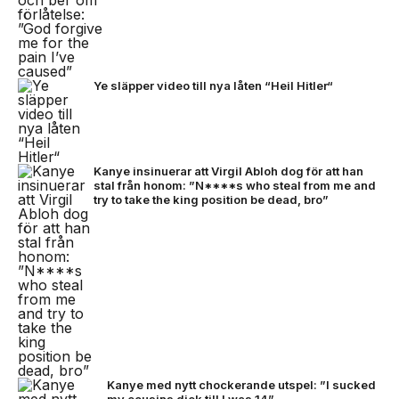
Ye släpper video till nya låten “Heil Hitler“
Kanye insinuerar att Virgil Abloh dog för att han
stal från honom: ”N****s who steal from me and
try to take the king position be dead, bro”
Kanye med nytt chockerande utspel: ”I sucked
my cousins dick till I was 14”