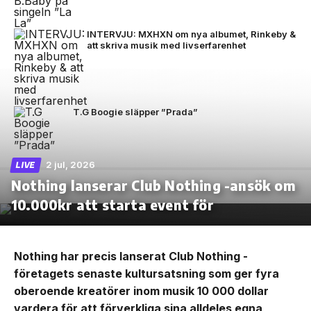
INTERVJU: MXHXN om nya albumet, Rinkeby &
att skriva musik med livserfarenhet
T.G Boogie släpper ”Prada”
2 jul, 2026
LIVE
Nothing lanserar Club Nothing -ansök om
10.000kr att starta event för
Nothing har precis lanserat Club Nothing -
företagets senaste kultursatsning som ger fyra
oberoende kreatörer inom musik 10 000 dollar
vardera för att förverkliga sina alldeles egna