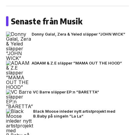
Senaste från Musik
Donny Galal, Zera & Yeled släpper ”JOHN WICK”
ADAAM & Z.E släpper ”MAMA OUT THE HOOD”
VC Barre släpper EP:n ”BARETTA”
Black Moose inleder nytt artistprojekt med
B.Baby på singeln ”La La”