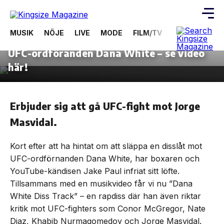
31 januari, 2022
NÖJE
MUSIK
NÖJE
LIVE
MODE
FILM/TV
VIDEOS
ÖV
Jake Paul släpper rap-diss riktad mot
UFC-ordföranden Dana White – se video
Skip
to
här!
the
content
Erbjuder sig att gå UFC-fight mot Jorge
Masvidal.
Kort efter att ha hintat om att släppa en disslåt mot
UFC-ordförnanden Dana White, har boxaren och
YouTube-kändisen Jake Paul infriat sitt löfte.
Tillsammans med en musikvideo får vi nu ”Dana
White Diss Track” – en rapdiss där han även riktar
kritik mot UFC-fighters som Conor McGregor, Nate
Diaz, Khabib Nurmagomedov och Jorge Masvidal.