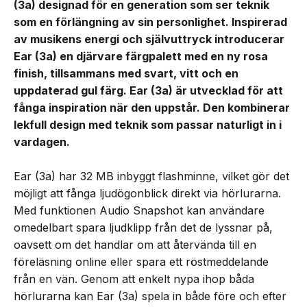
(3a) designad för en generation som ser teknik
som en förlängning av sin personlighet. Inspirerad
av musikens energi och självuttryck introducerar
Ear (3a) en djärvare färgpalett med en ny rosa
finish, tillsammans med svart, vitt och en
uppdaterad gul färg. Ear (3a) är utvecklad för att
fånga inspiration när den uppstår. Den kombinerar
lekfull design med teknik som passar naturligt in i
vardagen.
Ear (3a) har 32 MB inbyggt flashminne, vilket gör det
möjligt att fånga ljudögonblick direkt via hörlurarna.
Med funktionen Audio Snapshot kan användare
omedelbart spara ljudklipp från det de lyssnar på,
oavsett om det handlar om att återvända till en
föreläsning online eller spara ett röstmeddelande
från en vän. Genom att enkelt nypa ihop båda
hörlurarna kan Ear (3a) spela in både före och efter