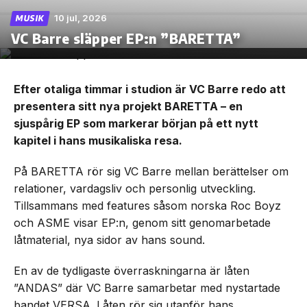
10 jul, 2026
MUSIK
VC Barre släpper EP:n ”BARETTA”
Efter otaliga timmar i studion är VC Barre redo att
presentera sitt nya projekt BARETTA – en
sjuspårig EP som markerar början på ett nytt
kapitel i hans musikaliska resa.
På BARETTA rör sig VC Barre mellan berättelser om
relationer, vardagsliv och personlig utveckling.
Tillsammans med features såsom norska Roc Boyz
och ASME visar EP:n, genom sitt genomarbetade
låtmaterial, nya sidor av hans sound.
En av de tydligaste överraskningarna är låten
”ANDAS” där VC Barre samarbetar med nystartade
bandet VERSA. Låten rör sig utanför hans