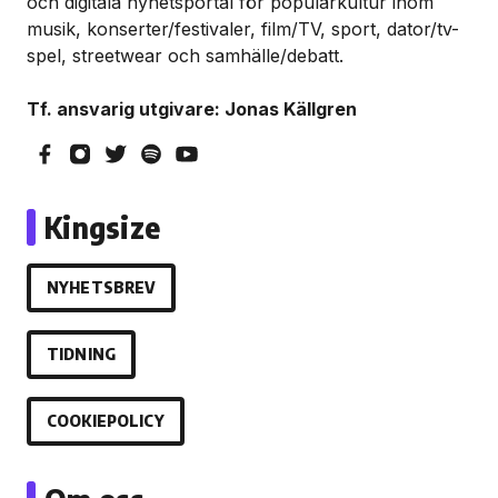
och digitala nyhetsportal för populärkultur inom
musik, konserter/festivaler, film/TV, sport, dator/tv-
spel, streetwear och samhälle/debatt.
Tf. ansvarig utgivare: Jonas Källgren
Kingsize
NYHETSBREV
TIDNING
COOKIEPOLICY