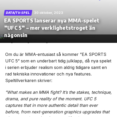
30 oktober, 2023
DATA/TV-SPEL
EA SPORTS lanserar nya MMA-spelet
”UFC 5” – mer verklighetstroget än
Skip
to
någonsin
the
content
Om du är MMA-entusiast så kommer ”EA SPORTS
UFC 5” som en underbart tidig julklapp, då nya spelet
i serien erbjuder realism som aldrig tidigare samt en
rad tekniska innovationer och nya features.
Speltillverkaren skriver:
”What makes an MMA fight? It’s the stakes, technique,
drama, and pure reality of the moment. UFC 5
captures that in more authentic detail than ever
before, from next-generation graphics upgrades that