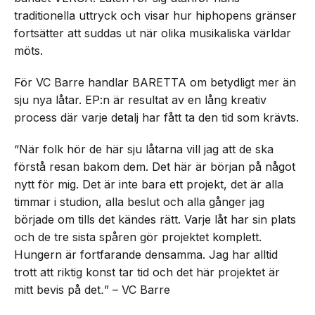
traditionella uttryck och visar hur hiphopens gränser
fortsätter att suddas ut när olika musikaliska världar
möts.
För VC Barre handlar BARETTA om betydligt mer än
sju nya låtar. EP:n är resultat av en lång kreativ
process där varje detalj har fått ta den tid som krävts.
“När folk hör de här sju låtarna vill jag att de ska
förstå resan bakom dem. Det här är början på något
nytt för mig. Det är inte bara ett projekt, det är alla
timmar i studion, alla beslut och alla gånger jag
började om tills det kändes rätt. Varje låt har sin plats
och de tre sista spåren gör projektet komplett.
Hungern är fortfarande densamma. Jag har alltid
trott att riktig konst tar tid och det här projektet är
mitt bevis på det
.
” – VC Barre