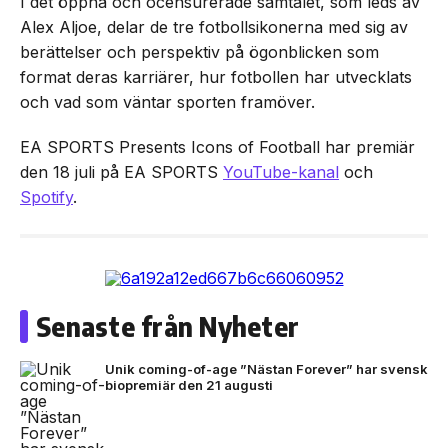
I det öppna och ocensurerade samtalet, som leds av
Alex Aljoe, delar de tre fotbollsikonerna med sig av
berättelser och perspektiv på ögonblicken som
format deras karriärer, hur fotbollen har utvecklats
och vad som väntar sporten framöver.
EA SPORTS Presents Icons of Football har premiär
den 18 juli på EA SPORTS
YouTube-kanal
och
Spotify
.
Senaste från Nyheter
Unik coming-of-age ”Nästan Forever” har svensk
biopremiär den 21 augusti