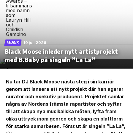
10 jul, 2026
MUSIK
Black Moose inleder nytt artistprojekt
med B.Baby på singeln ”La La”
Nu tar DJ Black Moose nästa steg i sin karriär
genom att lansera ett nytt projekt där han agerar
curator och exekutiv producent. Projektet samlar
några av Nordens främsta rapartister och syftar
till att skapa nya musikaliska möten, lyfta fram
olika uttryck inom genren och skapa en plattform
för starka samarbeten. Först ut är singeln ”La La”,