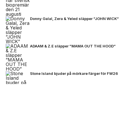
Donny Galal, Zera & Yeled släpper ”JOHN WICK”
ADAAM & Z.E släpper ”MAMA OUT THE HOOD”
Stone Island bjuder på mörkare färger för FW26
NEXT UP
Zlatan, Beckham och Zidane möts
VC Barre släpper EP:n ”BARETTA”
för första gången i ett unikt
samtal
Black Moose inleder nytt artistprojekt med
B.Baby på singeln ”La La”