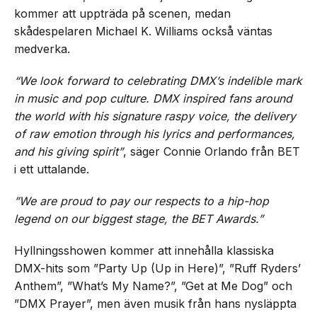
kommer att uppträda på scenen, medan
skådespelaren Michael K. Williams också väntas
medverka.
“We look forward to celebrating DMX’s indelible mark
in music and pop culture. DMX inspired fans around
the world with his signature raspy voice, the delivery
of raw emotion through his lyrics and performances,
and his giving spirit”
, säger Connie Orlando från BET
i ett uttalande.
”We are proud to pay our respects to a hip-hop
legend on our biggest stage, the BET Awards.”
Hyllningsshowen kommer att innehålla klassiska
DMX-hits som ”Party Up (Up in Here)”, ”Ruff Ryders’
Anthem”, ”What’s My Name?”, ”Get at Me Dog” och
”DMX Prayer”, men även musik från hans nysläppta