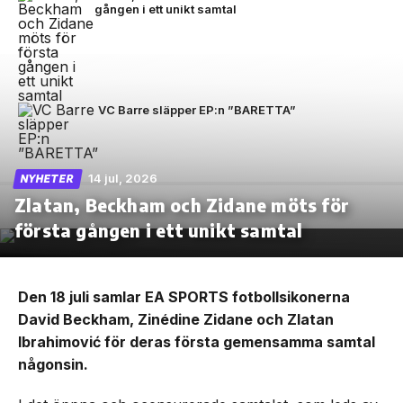
gången i ett unikt samtal
VC Barre släpper EP:n ”BARETTA”
14 jul, 2026
NYHETER
Zlatan, Beckham och Zidane möts för
första gången i ett unikt samtal
Den 18 juli samlar EA SPORTS fotbollsikonerna
David Beckham, Zinédine Zidane och Zlatan
Ibrahimović för deras första gemensamma samtal
någonsin.