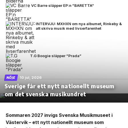
VC Barre släpper EP:n ”BARETTA”
INTERVJU: MXHXN om nya albumet, Rinkeby &
att skriva musik med livserfarenhet
T.G Boogie släpper ”Prada”
10 jul, 2026
NÖJE
Sverige får ett nytt nationellt museum
om det svenska musikundret
Sommaren 2027 invigs Svenska Musikmuseet i
Västervik – ett nytt nationellt museum som