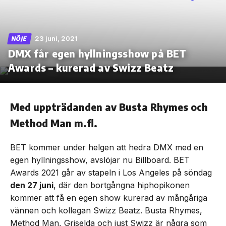
23 juni, 2021
NÖJE
DMX får egen hyllningsshow på BET
Skip
to
Awards – kurerad av Swizz Beatz
the
content
Med uppträdanden av Busta Rhymes och
Method Man m.fl.
BET kommer under helgen att hedra DMX med en
egen hyllningsshow, avslöjar nu Billboard. BET
Awards 2021 går av stapeln i Los Angeles på söndag
den 27 juni
, där den bortgångna hiphopikonen
kommer att få en egen show kurerad av mångåriga
vännen och kollegan Swizz Beatz. Busta Rhymes,
Method Man, Griselda och just Swizz är några som