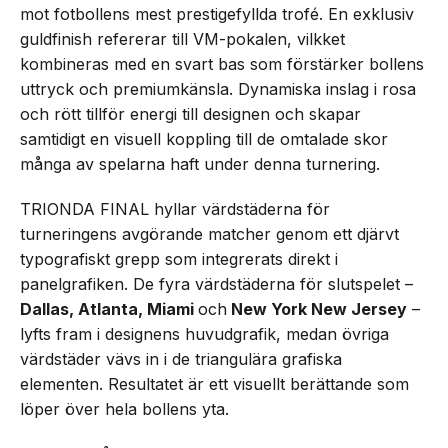
mot fotbollens mest prestigefyllda trofé. En exklusiv
guldfinish refererar till VM-pokalen, vilkket
kombineras med en svart bas som förstärker bollens
uttryck och premiumkänsla. Dynamiska inslag i rosa
och rött tillför energi till designen och skapar
samtidigt en visuell koppling till de omtalade skor
många av spelarna haft under denna turnering.
TRIONDA FINAL hyllar värdstäderna för
turneringens avgörande matcher genom ett djärvt
typografiskt grepp som integrerats direkt i
panelgrafiken. De fyra värdstäderna för slutspelet –
Dallas, Atlanta, Miami
och
New York New Jersey
–
lyfts fram i designens huvudgrafik, medan övriga
värdstäder vävs in i de triangulära grafiska
elementen. Resultatet är ett visuellt berättande som
löper över hela bollens yta.