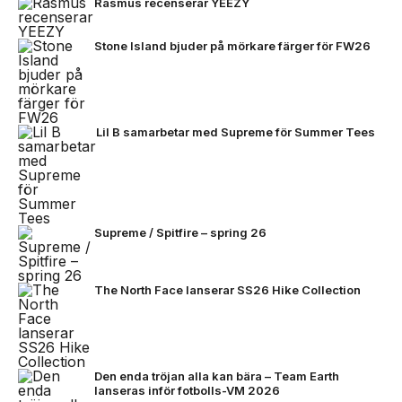
Rasmus recenserar YEEZY
Stone Island bjuder på mörkare färger för FW26
Lil B samarbetar med Supreme för Summer Tees
Supreme / Spitfire – spring 26
The North Face lanserar SS26 Hike Collection
Den enda tröjan alla kan bära – Team Earth
lanseras inför fotbolls-VM 2026