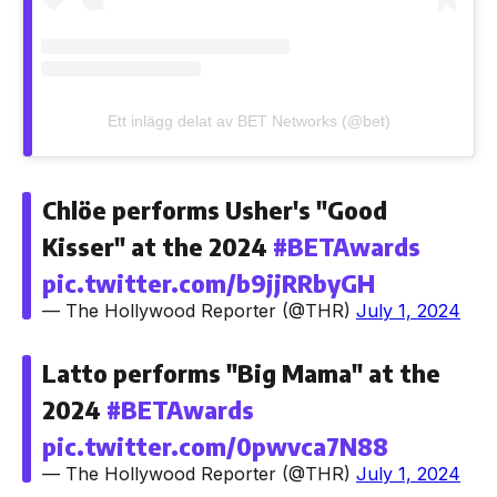
Ett inlägg delat av BET Networks (@bet)
Chlöe performs Usher's "Good
Kisser" at the 2024
#BETAwards
pic.twitter.com/b9jjRRbyGH
— The Hollywood Reporter (@THR)
July 1, 2024
Latto performs "Big Mama" at the
2024
#BETAwards
pic.twitter.com/0pwvca7N88
— The Hollywood Reporter (@THR)
July 1, 2024