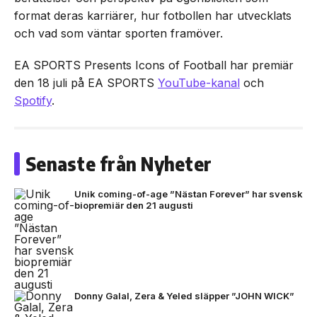
format deras karriärer, hur fotbollen har utvecklats
och vad som väntar sporten framöver.
EA SPORTS Presents Icons of Football har premiär
den 18 juli på EA SPORTS
YouTube-kanal
och
Spotify
.
Senaste från Nyheter
Unik coming-of-age ”Nästan Forever” har svensk
biopremiär den 21 augusti
Donny Galal, Zera & Yeled släpper ”JOHN WICK”