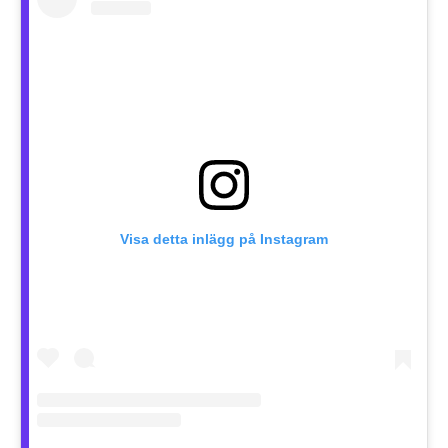
Visa detta inlägg på Instagram