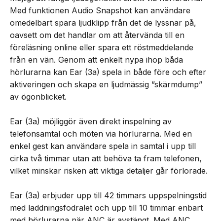
Med funktionen Audio Snapshot kan användare
omedelbart spara ljudklipp från det de lyssnar på,
oavsett om det handlar om att återvända till en
föreläsning online eller spara ett röstmeddelande
från en vän. Genom att enkelt nypa ihop båda
hörlurarna kan Ear (3a) spela in både före och efter
aktiveringen och skapa en ljudmässig ”skärmdump”
av ögonblicket.
Ear (3a) möjliggör även direkt inspelning av
telefonsamtal och möten via hörlurarna. Med en
enkel gest kan användare spela in samtal i upp till
cirka två timmar utan att behöva ta fram telefonen,
vilket minskar risken att viktiga detaljer går förlorade.
Ear (3a) erbjuder upp till 42 timmars uppspelningstid
med laddningsfodralet och upp till 10 timmar enbart
med hörlurarna när ANC är avstängt. Med ANC