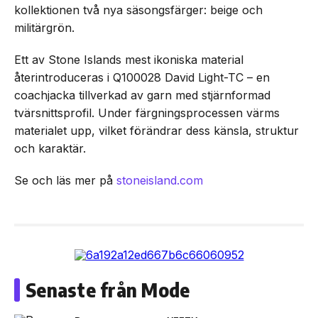
kollektionen två nya säsongsfärger: beige och
militärgrön.
Ett av Stone Islands mest ikoniska material
återintroduceras i Q100028 David Light-TC – en
coachjacka tillverkad av garn med stjärnformad
tvärsnittsprofil. Under färgningsprocessen värms
materialet upp, vilket förändrar dess känsla, struktur
och karaktär.
Se och läs mer på
stoneisland.com
Senaste från Mode