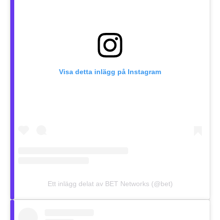
Visa detta inlägg på Instagram
Ett inlägg delat av BET Networks (@bet)