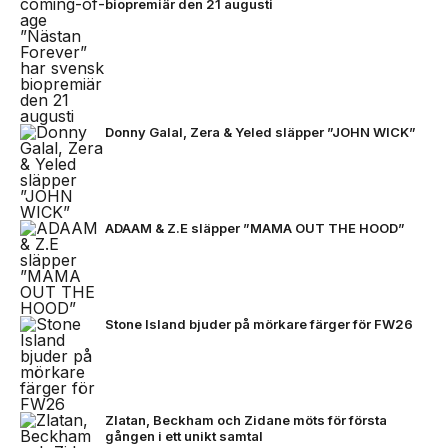
biopremiär den 21 augusti
Donny Galal, Zera & Yeled släpper ”JOHN WICK”
ADAAM & Z.E släpper ”MAMA OUT THE HOOD”
Stone Island bjuder på mörkare färger för FW26
Zlatan, Beckham och Zidane möts för första
gången i ett unikt samtal