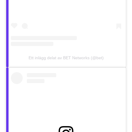
Ett inlägg delat av BET Networks (@bet)