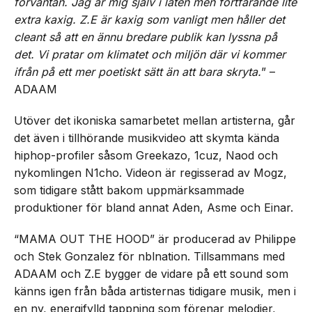
förväntan. Jag är mig själv i låten men fortfarande lite
extra kaxig. Z.E är kaxig som vanligt men håller det
cleant så att en ännu bredare publik kan lyssna på
det. Vi pratar om klimatet och miljön där vi kommer
ifrån på ett mer poetiskt sätt än att bara skryta.
” –
ADAAM
Utöver det ikoniska samarbetet mellan artisterna, går
det även i tillhörande musikvideo att skymta kända
hiphop-profiler såsom Greekazo, 1cuz, Naod och
nykomlingen N1cho. Videon är regisserad av Mogz,
som tidigare stått bakom uppmärksammade
produktioner för bland annat Aden, Asme och Einar.
“MAMA OUT THE HOOD” är producerad av Philippe
och Stek Gonzalez för nblnation. Tillsammans med
ADAAM och Z.E bygger de vidare på ett sound som
känns igen från båda artisternas tidigare musik, men i
en ny, energifylld tappning som förenar melodier,