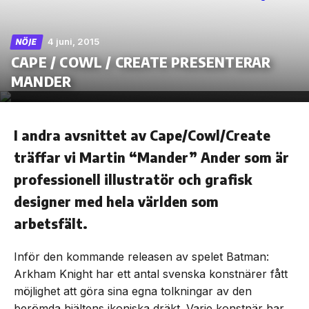
4 juni, 2015
NÖJE
CAPE / COWL / CREATE PRESENTERAR
Skip
MANDER
to
the
content
I andra avsnittet av Cape/Cowl/Create
träffar vi Martin “Mander” Ander som är
professionell illustratör och grafisk
designer med hela världen som
arbetsfält.
Inför den kommande releasen av spelet Batman:
Arkham Knight har ett antal svenska konstnärer fått
möjlighet att göra sina egna tolkningar av den
berömda hjältens ikoniska dräkt. Varje konstnär har