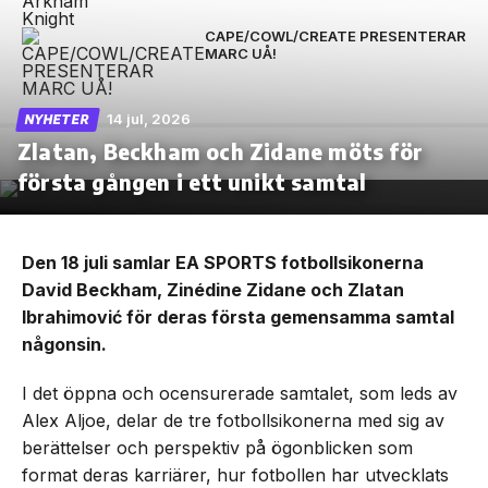
CAPE/COWL/CREATE PRESENTERAR
MARC UÅ!
14 jul, 2026
NYHETER
Zlatan, Beckham och Zidane möts för
första gången i ett unikt samtal
Den 18 juli samlar EA SPORTS fotbollsikonerna
David Beckham, Zinédine Zidane och Zlatan
Ibrahimović för deras första gemensamma samtal
någonsin.
I det öppna och ocensurerade samtalet, som leds av
Alex Aljoe, delar de tre fotbollsikonerna med sig av
berättelser och perspektiv på ögonblicken som
format deras karriärer, hur fotbollen har utvecklats