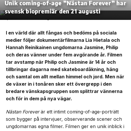
Unik coming-of-age ”Nästan Forever” har
svensk biopremiär den 21 augusti
I en värld där allt fångas och bedöms på sociala
medier följer dokumentärfilmarna Lia Hietala och
Hannah Reinikainen ungdomarna Jasmine, Philip
och deras vänner under fem avgörande år. Filmen
tar avstamp när Philip och Jasmine är 14 år och
tillbringar dagarna med skateboardåkning, häng
och samtal om allt mellan himmel och jord. Men när
de växer in i tonåren sker ett övergrepp i den
bredare vänskapsgruppen som splittrar vännerna
och för in dem på nya vägar.
Nästan Forever
är ett intimt coming-of-age-porträtt
som bygger på intervjuer, observerande scener och
ungdomarnas egna filmer. Filmen ger en unik inblick i