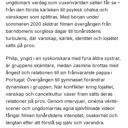
ungdomars vardag som vuxenvärlden sällan får se –
från den första kärleken till psykisk ohälsa och
vänskaper som splittras. Med början under
sommaren 2020 skildrar filmen övergången från
barndomens sorglösa dagar till tonårstidens
turbulens, där vänskap, kärlek, identitet och lojalitet
sätts på prov.
Philip, yngst i en syskonskara med fyra äldre systrar,
är gruppens skämtare, medan Jasmine brottas med
ångest och relationen till sin frånvarande pappa i
Portugal. Övergången till gymnasiet förändrar
dynamiken i gruppen. När konflikter kring lojalitet,
vänskap och cancelkultur växer fram sätts deras
relationer på prov. Genom intervjuer, cinéma vérité-
scener och ungdomarnas egna självfilmade videor
fångar filmen tonårstidens intensitet, osäkerhet och
längtan efter att förstå sig själv och varandra.