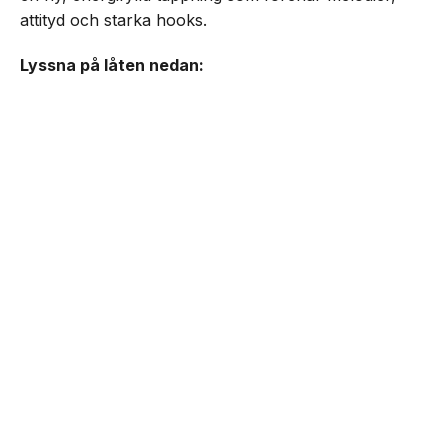
attityd och starka hooks.
Lyssna på låten nedan:
NEXT UP
ADAAM & Z.E släpper ”MAMA
OUT THE HOOD”
Senaste från Musik
Donny Galal, Zera & Yeled släpper ”JOHN WICK”