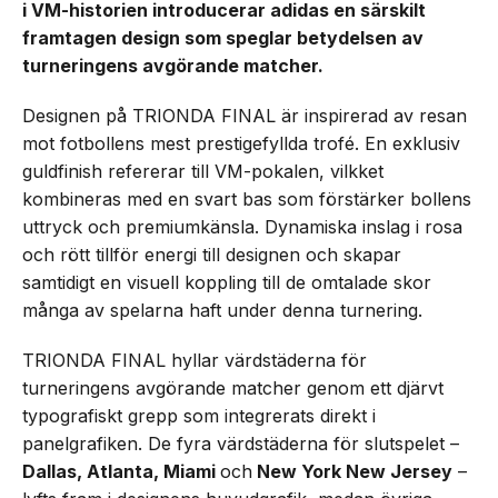
i VM-historien introducerar adidas en särskilt
framtagen design som speglar betydelsen av
turneringens avgörande matcher.
Designen på TRIONDA FINAL är inspirerad av resan
mot fotbollens mest prestigefyllda trofé. En exklusiv
guldfinish refererar till VM-pokalen, vilkket
kombineras med en svart bas som förstärker bollens
uttryck och premiumkänsla. Dynamiska inslag i rosa
och rött tillför energi till designen och skapar
samtidigt en visuell koppling till de omtalade skor
många av spelarna haft under denna turnering.
TRIONDA FINAL hyllar värdstäderna för
turneringens avgörande matcher genom ett djärvt
typografiskt grepp som integrerats direkt i
panelgrafiken. De fyra värdstäderna för slutspelet –
Dallas, Atlanta, Miami
och
New York New Jersey
–