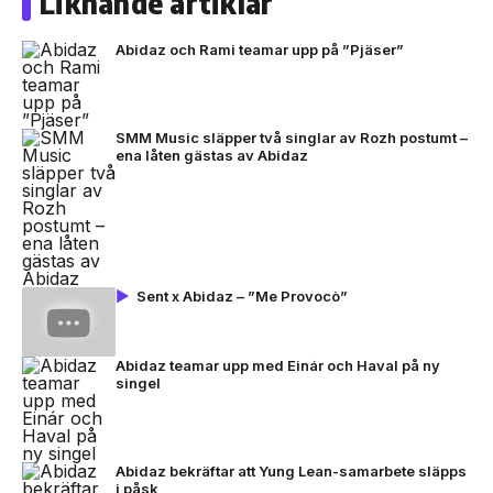
Liknande artiklar
Abidaz och Rami teamar upp på ”Pjäser”
SMM Music släpper två singlar av Rozh postumt –
ena låten gästas av Abidaz
Sent x Abidaz – ”Me Provocò”
Abidaz teamar upp med Einár och Haval på ny
singel
Abidaz bekräftar att Yung Lean-samarbete släpps
i påsk