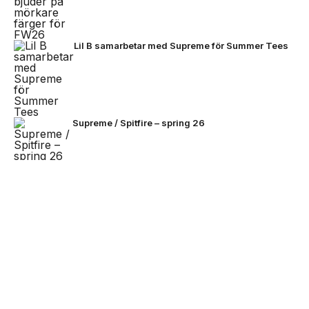
Lil B samarbetar med Supreme för Summer Tees
Supreme / Spitfire – spring 26
The North Face lanserar SS26 Hike Collection
NEXT UP
Stone Island omarbetar Ghost-
linjen för sommaren
Den enda tröjan alla kan bära – Team Earth
lanseras inför fotbolls-VM 2026