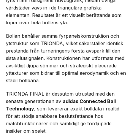
lyfts fram i designens huvudgrafik, medan övriga
värdstäder vävs in i de triangulära grafiska
elementen. Resultatet är ett visuellt berättande som
löper över hela bollens yta.
Bollen behåller samma fyrpanelskonstruktion och
ytstruktur som TRIONDA, vilket säkerställer identisk
prestanda från turneringens första avspark till den
sista slutsignalen. Konstruktionen har utformats med
avsiktligt djupa sömmar och strategiskt placerade
yttexturer som bidrar till optimal aerodynamik och en
stabil bollbana.
TRIONDA FINAL är dessutom utrustad med den
senaste generationen av
adidas Connected Ball
Technology
, som levererar exakt bolldata i realtid
för att stödja snabbare beslutsfattande hos
matchfunktionärer och samtidigt ge fördjupade
insikter om spelet.