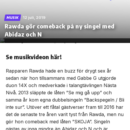
12 juli, 2019
MUSIK
Rawda gör comeback på ny singel med
Skip
Abidaz och N
to
the
content
Se musikvideon här!
Rapparen Rawda hade en buzz för drygt sex år
sedan när hon tillsammans med Gabbe G utgjorde
duon 14X och medverkade i talangtävlingen Nästa
Nivå. 2013 släppte de låten ”Se mig gå upp” och
samma år kom egna dubbelsingeln ”Backspegeln / Bli
inte sur”. Utöver ett fåtal gästverser fram till 2016 har
det de senaste tre åren varit tyst från Rawda, men nu
gör hon comeback med låten ”SKOJA”. Singeln
gästas av inga mindre än Abidaz och N och är