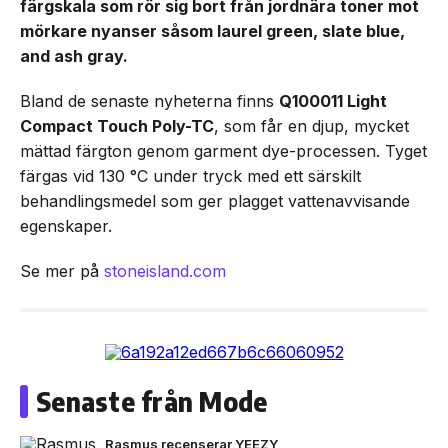
färgskala som rör sig bort från jordnära toner mot
mörkare nyanser såsom laurel green, slate blue,
and ash gray.
Bland de senaste nyheterna finns
Q100011 Light
Compact Touch Poly-TC
, som får en djup, mycket
mättad färgton genom garment dye-processen. Tyget
färgas vid 130 °C under tryck med ett särskilt
behandlingsmedel som ger plagget vattenavvisande
egenskaper.
Se mer på
stoneisland.com
Senaste från Mode
Rasmus recenserar YEEZY