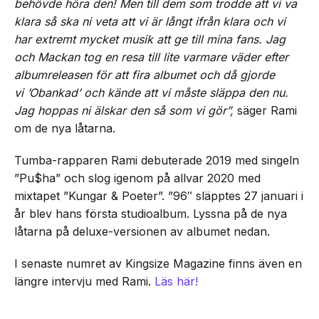
behövde höra den! Men till dem som trodde att vi va
klara så ska ni veta att vi är långt ifrån klara och vi
har extremt mycket musik att ge till mina fans. Jag
och Mackan tog en resa till lite varmare väder efter
albumreleasen för att fira albumet och då gjorde
vi ’Obankad’ och kände att vi måste släppa den nu.
Jag hoppas ni älskar den så som vi gör”,
säger Rami
om de nya låtarna.
Tumba-rapparen Rami debuterade 2019 med singeln
”Pu$ha” och slog igenom på allvar 2020 med
mixtapet ”Kungar & Poeter”. ”96″ släpptes 27 januari i
år blev hans första studioalbum. Lyssna på de nya
låtarna på deluxe-versionen av albumet nedan.
I senaste numret av Kingsize Magazine finns även en
längre intervju med Rami.
Läs här!