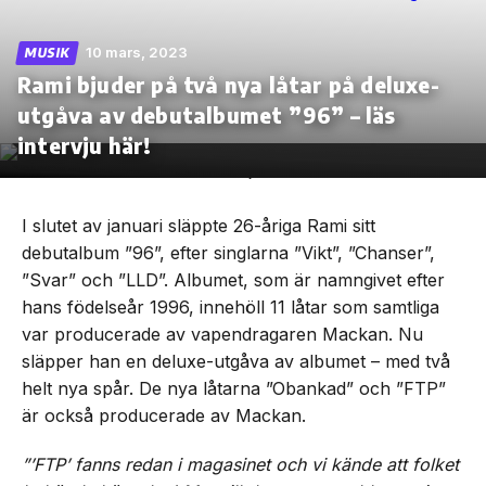
10 mars, 2023
MUSIK
Rami bjuder på två nya låtar på deluxe-
utgåva av debutalbumet ”96” – läs
Skip
to
intervju här!
the
content
I slutet av januari släppte 26-åriga Rami sitt
debutalbum ”96”, efter singlarna ”Vikt”, ”Chanser”,
”Svar” och ”LLD”. Albumet, som är namngivet efter
hans födelseår 1996, innehöll 11 låtar som samtliga
var producerade av vapendragaren Mackan. Nu
släpper han en deluxe-utgåva av albumet – med två
helt nya spår. De nya låtarna ”Obankad” och ”FTP”
är också producerade av Mackan.
”’FTP’ fanns redan i magasinet och vi kände att folket