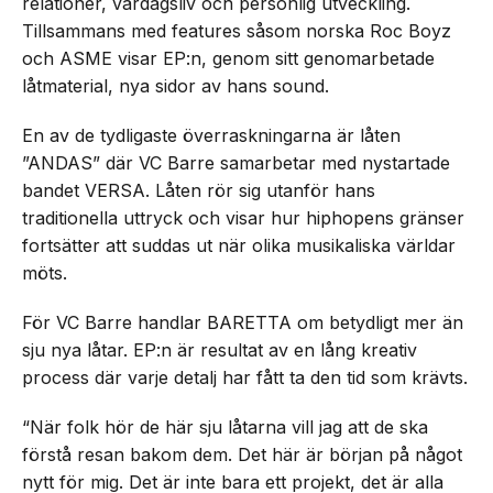
relationer, vardagsliv och personlig utveckling.
Tillsammans med features såsom norska Roc Boyz
och ASME visar EP:n, genom sitt genomarbetade
låtmaterial, nya sidor av hans sound.
En av de tydligaste överraskningarna är låten
”ANDAS” där VC Barre samarbetar med nystartade
bandet VERSA. Låten rör sig utanför hans
traditionella uttryck och visar hur hiphopens gränser
fortsätter att suddas ut när olika musikaliska världar
möts.
För VC Barre handlar BARETTA om betydligt mer än
sju nya låtar. EP:n är resultat av en lång kreativ
process där varje detalj har fått ta den tid som krävts.
“När folk hör de här sju låtarna vill jag att de ska
förstå resan bakom dem. Det här är början på något
nytt för mig. Det är inte bara ett projekt, det är alla