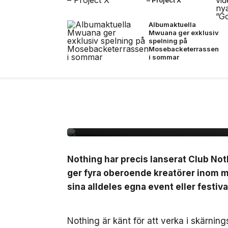
Albumaktuella
Mwuana ger exklusiv
spelning på
Mosebacketerrassen
i sommar
2 jul, 2026
LIVE
Nothing lanserar Clu
10.000kr att starta e
Nothing har precis lanserat Club No
ger fyra oberoende kreatörer inom mu
sina alldeles egna event eller festiva
Nothing är känt för att verka i skärnin