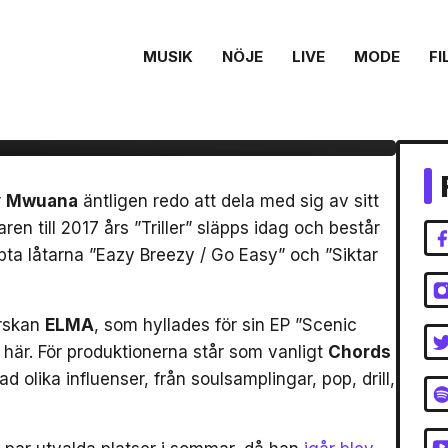
MUSIK
NÖJE
LIVE
MODE
FI
d sitt andra album
ta år
r
Mwuana
äntligen redo att dela med sig av sitt
en till 2017 års ”Triller” släpps idag och består
äppta låtarna ”Eazy Breezy / Go Easy” och ”Siktar
erskan
ELMA
, som hyllades för sin EP ”Scenic
r här. För produktionerna står som vanligt
Chords
 olika influenser, från soulsamplingar, pop, drill,