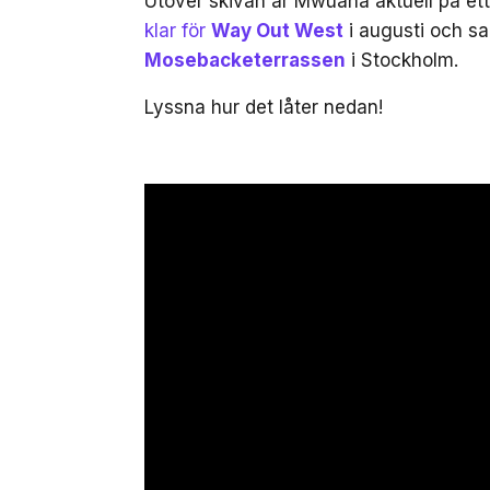
Utöver skivan är Mwuana aktuell på ett
klar för
Way Out West
i augusti och 
Mosebacketerrassen
i Stockholm.
Lyssna hur det låter nedan!