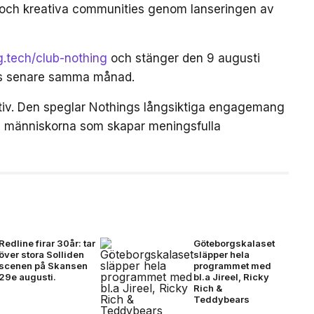
 och kreativa communities genom lanseringen av
ng.tech/club-nothing
och stänger den 9 augusti
as senare samma månad.
iativ. Den speglar Nothings långsiktiga engagemang
och människorna som skapar meningsfulla
Redline firar 30år: tar
Göteborgskalaset
över stora Solliden
släpper hela
scenen på Skansen
programmet med
29e augusti.
bl.a Jireel, Ricky
Rich &
Teddybears