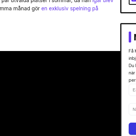
 par utvalda platser i sommar, då han
igår blev
samma månad gör
en exklusiv spelning på
Få 
inb
Du 
när
per