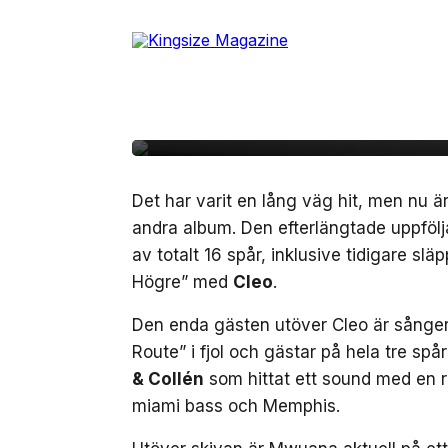
Skip
to
5 juni, 2025
MUSIK
the
Mwuana är tillbaka me
content
”HEAT” – första på åt
Det har varit en lång väg hit, men nu ä
andra album. Den efterlängtade uppföljar
av totalt 16 spår, inklusive tidigare sl
Högre” med
Cleo
.
Den enda gästen utöver Cleo är sång
Route” i fjol och gästar på hela tre spå
& Collén
som hittat ett sound med en rad
miami bass och Memphis.