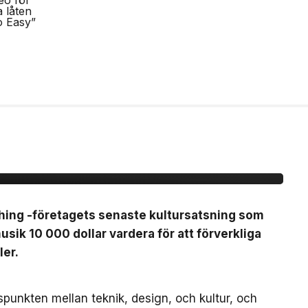
b Nothing -ansök om
vent för
thing -företagets senaste kultursatsning som
sik 10 000 dollar vardera för att förverkliga
ler.
gspunkten mellan teknik, design, och kultur, och