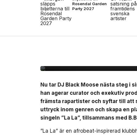
Rosendal Garden
Party 2027
10 jul, 2026
MUSIK
Black Moose inleder n
B.Baby på singeln ”La
Nu tar DJ Black Moose nästa steg i si
han agerar curator och exekutiv pro
främsta rapartister och syftar till at
uttryck inom genren och skapa en pla
singeln ”La La”, tillsammans med B.
”La La” är en afrobeat-inspirerad klub