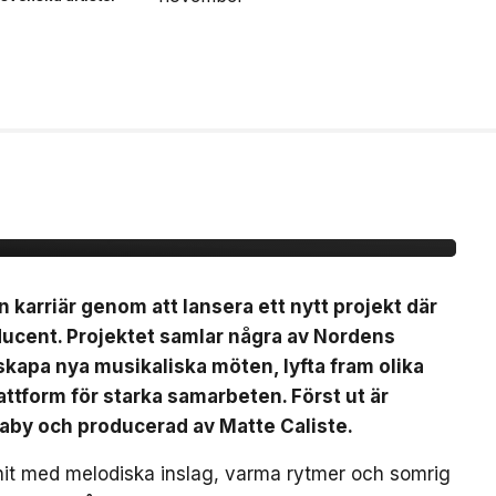
ytt artistprojekt med
 La”
n karriär genom att lansera ett nytt projekt där
ducent. Projektet samlar några av Nordens
t skapa nya musikaliska möten, lyfta fram olika
ttform för starka samarbeten. Först ut är
Baby och producerad av Matte Caliste.
bhit med melodiska inslag, varma rytmer och somrig