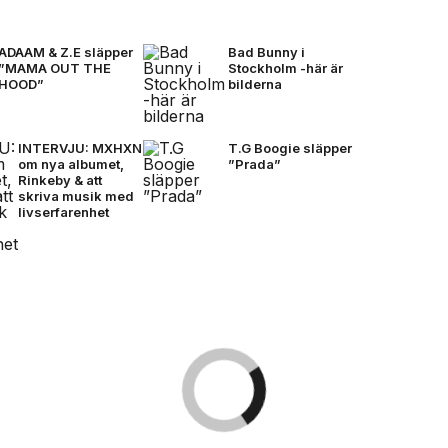
ADAAM & Z.E släpper
Bad Bunny i
”MAMA OUT THE
Stockholm -här är
HOOD”
bilderna
INTERVJU: MXHXN
T.G Boogie släpper
om nya albumet,
”Prada”
Rinkeby & att
skriva musik med
livserfarenhet