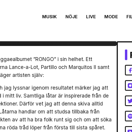
MUSIK
NÖJE
LIVE
MODE
FI
VAS, M9 och
lbumet ”RONGO”
reggaealbumet ”RONGO” i sin helhet. Ett
a Lance-a-Lot, Partillo och Marquitos ll samt
er artisten själv:
ch jag lyssnar igenom resultatet märker jag att
 i mitt liv. Samtliga låtar är inspirerade från de
tioner. Därför vet jag att denna skiva alltid
 Låtarna handlar om att studsa tillbaka från
ten av att ha bra folk runt sig och om att söka
a röda tråd löper från första till sista spåret.