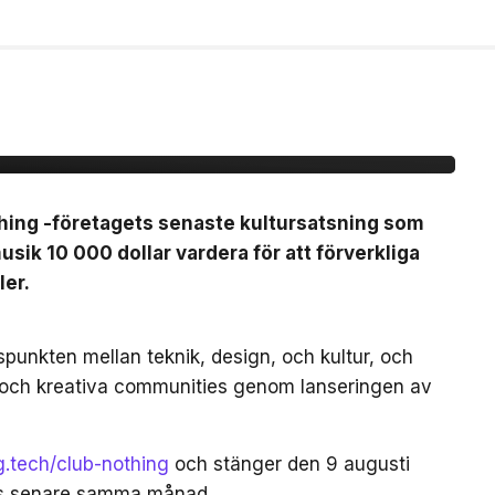
b Nothing -ansök om
vent för
thing -företagets senaste kultursatsning som
sik 10 000 dollar vardera för att förverkliga
ler.
gspunkten mellan teknik, design, och kultur, och
 och kreativa communities genom lanseringen av
ng.tech/club-nothing
och stänger den 9 augusti
as senare samma månad.