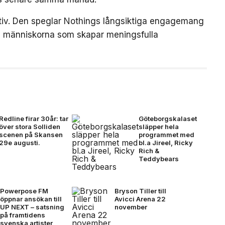
iativ. Den speglar Nothings långsiktiga engagemang
och människorna som skapar meningsfulla
Redline firar 30år: tar
Göteborgskalaset
över stora Solliden
släpper hela
scenen på Skansen
programmet med
29e augusti.
bl.a Jireel, Ricky
Rich &
Teddybears
Powerpose FM
Bryson Tiller till
öppnar ansökan till
Avicci Arena 22
UP NEXT – satsning
november
på framtidens
svenska artister