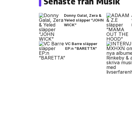
Senaste från Musik
Donny Galal, Zera &
Yeled släpper ”JOHN
WICK”
VC Barre släpper
EP:n ”BARETTA”