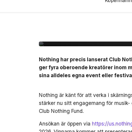
2 jul, 2026
LIVE
Nothing lanserar Clu
10.000kr att starta e
Nothing har precis lanserat Club No
ger fyra oberoende kreatörer inom mu
sina alldeles egna event eller festiva
Nothing är känt för att verka i skärnin
stärker nu sitt engagemang för musik-
Club Nothing Fund.
Ansökan är öppen via
https://us.nothi
2026. Vinnarna kommer att presenter