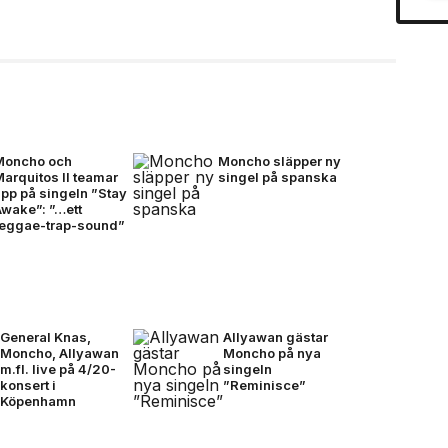
Moncho och
Moncho släpper ny
arquitos II teamar
singel på spanska
pp på singeln ”Stay
Awake”: ”…ett
reggae-trap-sound”
General Knas,
Allyawan gästar
Moncho, Allyawan
Moncho på nya
m.fl. live på 4/20-
singeln
konsert i
”Reminisce”
Köpenhamn