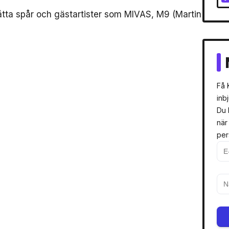
åtta spår och gästartister som MIVAS, M9 (Martin
Få 
inb
Du 
när
per