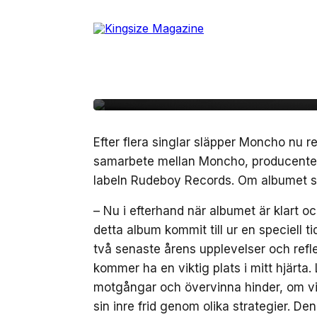
Skip
to
3 juni, 2022
MUSIK
the
Moncho gästas av MI
content
Allyawan på reggaea
Efter flera singlar släpper Moncho nu 
samarbete mellan Moncho, producentern
labeln Rudeboy Records. Om albumet säg
– Nu i efterhand när albumet är klart o
detta album kommit till ur en speciell tid
två senaste årens upplevelser och reflek
kommer ha en viktig plats i mitt hjärta.
motgångar och övervinna hinder, om vik
sin inre frid genom olika strategier. Denn