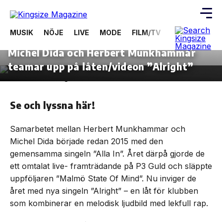
MUSIK
NÖJE
LIVE
MODE
FILM/TV
VIDEOS
ÖV
10 januari, 2020
MUSIK
Michel Dida och Herbert Munkhammar
Skip
to
teamar upp på låten/videon ”Alright”
the
content
Se och lyssna här!
Samarbetet mellan Herbert Munkhammar och
Michel Dida började redan 2015 med den
gemensamma singeln ”Alla In”. Året därpå gjorde de
ett omtalat live- framträdande på P3 Guld och släppte
uppföljaren ”Malmö State Of Mind”. Nu inviger de
året med nya singeln ”Alright” – en låt för klubben
som kombinerar en melodisk ljudbild med lekfull rap.