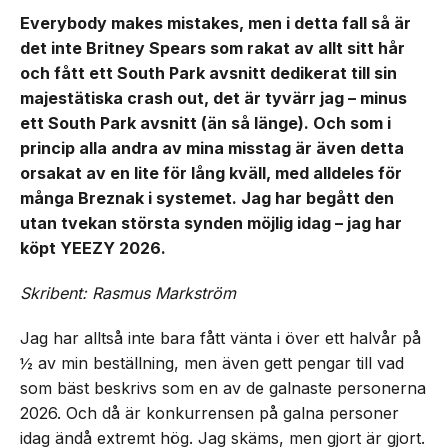
Everybody makes mistakes, men i detta fall så är
det inte Britney Spears som rakat av allt sitt hår
och fått ett South Park avsnitt dedikerat till sin
majestätiska crash out, det är tyvärr jag – minus
ett South Park avsnitt (än så länge). Och som i
princip alla andra av mina misstag är även detta
orsakat av en lite för lång kväll, med alldeles för
många Breznak i systemet. Jag har begått den
utan tvekan största synden möjlig idag – jag har
köpt YEEZY 2026.
Skribent: Rasmus Markström
Jag har alltså inte bara fått vänta i över ett halvår på
½ av min beställning, men även gett pengar till vad
som bäst beskrivs som en av de galnaste personerna
2026. Och då är konkurrensen på galna personer
idag ändå extremt hög. Jag skäms, men gjort är gjort.