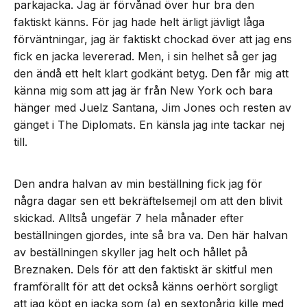
parkajacka. Jag är förvånad över hur bra den
faktiskt känns. För jag hade helt ärligt jävligt låga
förväntningar, jag är faktiskt chockad över att jag ens
fick en jacka levererad. Men, i sin helhet så ger jag
den ändå ett helt klart godkänt betyg. Den får mig att
känna mig som att jag är från New York och bara
hänger med Juelz Santana, Jim Jones och resten av
gänget i The Diplomats. En känsla jag inte tackar nej
till.
Den andra halvan av min beställning fick jag för
några dagar sen ett bekräftelsemejl om att den blivit
skickad. Alltså ungefär 7 hela månader efter
beställningen gjordes, inte så bra va. Den här halvan
av beställningen skyller jag helt och hållet på
Breznaken. Dels för att den faktiskt är skitful men
framförallt för att det också känns oerhört sorgligt
att jag köpt en jacka som (a) en sextonårig kille med