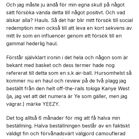
Och jag måste ju ändå för min egna skull på något
sätt försöka vända detta till något positivt. Och vad
älskar alla? Hauls. Så det här blir mitt försök till social
redemption men också till att leva en kort sekvens av
mitt liv som en influencer genom ett försök till en
gammal hederlig haul.
Förstår självklart ironin i det hela och någon som är
bekant med basket och dess termer hade nog
refererat till detta som en s.k air-ball. Hursomhelst så
kommer nu en haul och review på de två plagg jag
beställt från den helt off-the-rails tokiga Kanye West
(ja, jag vet att det numera är Ye som gäller, men jag
vägrar.) märke YEEZY.
Det tog alltså 6 månader för mig att få halva min
beställning. Halva beställningen består av en faktiskt
väldigt fin och förvånadsvärt välgjord camouflerad