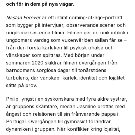
och för in dem på nya vägar.
Nästan Forever
är ett intimt coming-of-age-porträtt
som bygger på intervjuer, observerande scener och
ungdomarnas egna filmer. Filmen ger en unik inblick i
ungdomars vardag som vuxenvärlden sällan får se –
från den första kärleken till psykisk ohälsa och
vänskaper som splittras. Med början under
sommaren 2020 skildrar filmen övergången från
barndomens sorglösa dagar till tonårstidens
turbulens, där vänskap, kärlek, identitet och lojalitet
sätts på prov.
Philip, yngst i en syskonskara med fyra äldre systrar,
är gruppens skämtare, medan Jasmine brottas med
ångest och relationen till sin frånvarande pappa i
Portugal. Övergången till gymnasiet förändrar
dynamiken i gruppen. När konflikter kring lojalitet,