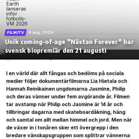
6 aug, 2026
FILM/TV
Unik coming-of-age ”Nästan Forever” har
svensk biopremiär den 21 augusti
I en värld där allt fångas och bedöms på sociala
medier följer dokumentärfilmarna Lia Hietala och
Hannah Reinikainen ungdomarna Jasmine, Philip
och deras vänner under fem avgörande år. Filmen
tar avstamp när Philip och Jasmine är 14 år och
tillbringar dagarna med skateboardåkning, häng
och samtal om allt mellan himmel och jord. Men när
de växer in i tonåren sker ett övergrepp i den
bredare vänskapsgruppen som splittrar vännerna