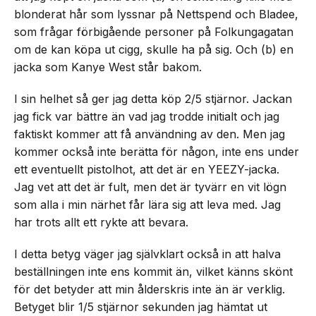
blonderat hår som lyssnar på Nettspend och Bladee,
som frågar förbigående personer på Folkungagatan
om de kan köpa ut cigg, skulle ha på sig. Och (b) en
jacka som Kanye West står bakom.
I sin helhet så ger jag detta köp 2/5 stjärnor. Jackan
jag fick var bättre än vad jag trodde initialt och jag
faktiskt kommer att få användning av den. Men jag
kommer också inte berätta för någon, inte ens under
ett eventuellt pistolhot, att det är en YEEZY-jacka.
Jag vet att det är fult, men det är tyvärr en vit lögn
som alla i min närhet får lära sig att leva med. Jag
har trots allt ett rykte att bevara.
I detta betyg väger jag självklart också in att halva
beställningen inte ens kommit än, vilket känns skönt
för det betyder att min ålderskris inte än är verklig.
Betyget blir 1/5 stjärnor sekunden jag hämtat ut