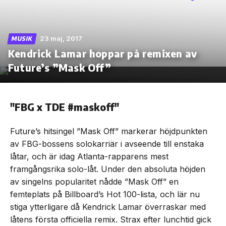
23 maj, 2017
MUSIK
Kendrick Lamar hoppar på remixen av
Skip
to
Future’s ”Mask Off”
the
content
"FBG x TDE #maskoff"
Future’s hitsingel ”Mask Off” markerar höjdpunkten
av FBG-bossens solokarriär i avseende till enstaka
låtar, och är idag Atlanta-rapparens mest
framgångsrika solo-låt. Under den absoluta höjden
av singelns popularitet nådde ”Mask Off” en
femteplats på Billboard’s Hot 100-lista, och lär nu
stiga ytterligare då Kendrick Lamar överraskar med
låtens första officiella remix. Strax efter lunchtid gick