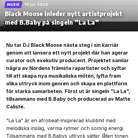
10 jul, 2026
MUSIK
Black Moose inleder nytt artistprojekt
med B.Baby på singeln ”La La”
Nu tar DJ Black Moose nästa steg i sin karriär
genom att lansera ett nytt projekt där han agerar
curator och exekutiv producent. Projektet samlar
några av Nordens främsta rapartister och syftar
till att skapa nya musikaliska möten, lyfta fram
olika uttryck inom genren och skapa en plattform
för starka samarbeten. Först ut är singeln ”La La”,
tillsammans med B.Baby och producerad av Matte
Caliste.
”La La” är en afrobeat-inspirerad klubbhit med
melodiska inslag, varma rytmer och somrig energi.
Tillsammans med B.Babys uttryck sätter låten tonen