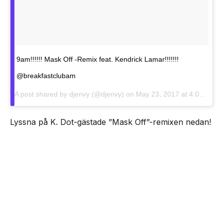
9am!!!!!! Mask Off -Remix feat. Kendrick Lamar!!!!!!!
@breakfastclubam
A post shared by djenvy (@djenvy) on
May 23, 2017 at 4:05am PDT
Lyssna på K. Dot-gästade ”Mask Off”-remixen nedan!