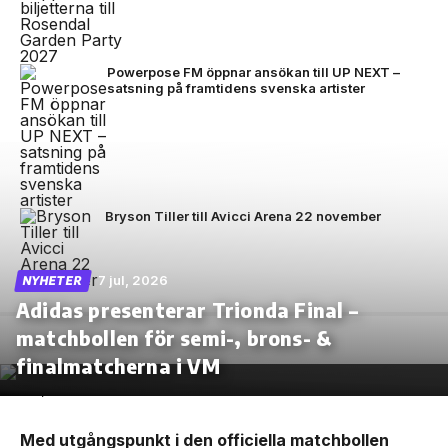
Powerpose FM öppnar ansökan till UP NEXT –
satsning på framtidens svenska artister
Bryson Tiller till Avicci Arena 22 november
7 jul, 2026
NYHETER
Adidas presenterar Trionda Final –
matchbollen för semi-, brons- &
finalmatcherna i VM
Med utgångspunkt i den officiella matchbollen