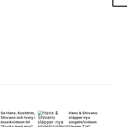
Se Henx, Kushtrim,
Henx & Shivano
Shivano och Ivory i
släpper nya
musikvideon till
singeln/videon
”Fucka med mig”
”Ingen Tid”