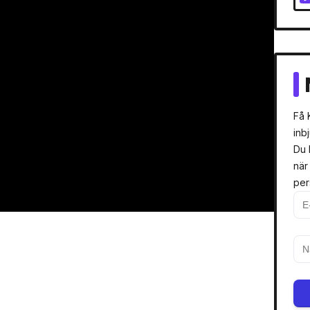
Få 
inb
Du 
när
per