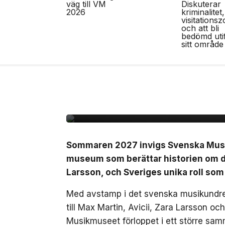
10 jul, 2026
NÖJE
Sverige får ett nytt 
det svenska musikun
Sommaren 2027 invigs Svenska Musikm
museum som berättar historien om de
Larsson, och Sveriges unika roll som
Med avstamp i det svenska musikundret
till Max Martin, Avicii, Zara Larsson o
Musikmuseet förloppet i ett större sam