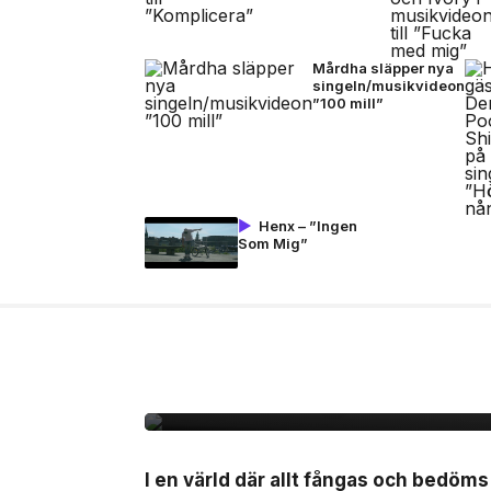
Mårdha släpper nya
singeln/musikvideon
”100 mill”
Henx – ”Ingen
Som Mig”
6 aug, 2026
FILM/TV
Unik coming-of-age ”
svensk biopremiär den
I en värld där allt fångas och bedöm