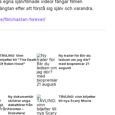
egna självfilmade videor fångar filmen
ängtan efter att förstå sig själv och varandra.
se/film/nastan-forever/
TÄVLING: Vinn
Ny trailer för Blir du
biljetter till ”The Death
ledsen om jag dör?
Of Robin Hood”
med biopremiär 21
augusti
Ny dokumentär
TÄVLING: vinn biljetter
skildrar unga
till nya Scary Movie
debattörer från
förorten –
Diskuterar