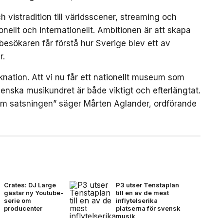
 vistradition till världsscener, streaming och
ellt och internationellt. Ambitionen är att skapa
besökaren får förstå hur Sverige blev ett av
r.
nation. Att vi nu får ett nationellt museum som
enska musikundret är både viktigt och efterlängtat.
om satsningen” säger Mårten Aglander, ordförande
Crates: DJ Large
P3 utser Tenstaplan
gästar ny Youtube-
till en av de mest
serie om
inflytelserika
producenter
platserna för svensk
musik