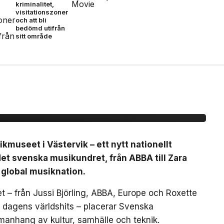
kriminalitet,
visitationszoner
och att bli
bedömd utifrån
sitt område
nationellt museum om
dret
useet i Västervik – ett nytt nationellt
t svenska musikundret, från ABBA till Zara
 global musiknation.
 – från Jussi Björling, ABBA, Europe och Roxette
ch dagens världshits – placerar Svenska
manhang av kultur, samhälle och teknik.