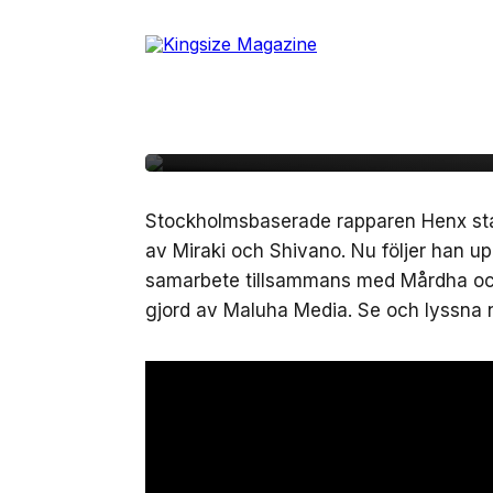
Skip
to
4 mars, 2019
MUSIK
the
Henx gästas av Mårdha
content
till ”Utanför Spånga”
Stockholmsbaserade rapparen Henx star
av Miraki och Shivano. Nu följer han u
samarbete tillsammans med Mårdha oc
gjord av Maluha Media. Se och lyssna 