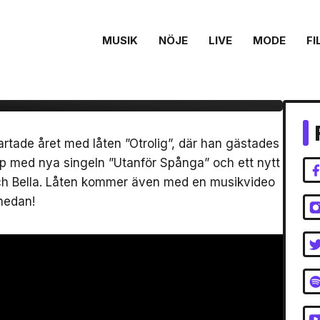
MUSIK
NÖJE
LIVE
MODE
FI
 och Bella i videon
tade året med låten ”Otrolig”, där han gästades
pp med nya singeln ”Utanför Spånga” och ett nytt
h Bella. Låten kommer även med en musikvideo
nedan!