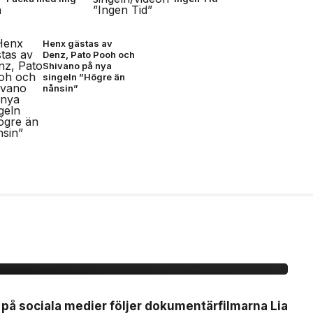
Henx gästas av
Denz, Pato Pooh och
Shivano på nya
singeln ”Högre än
nånsin”
Nästan Forever” har
 21 augusti
s på sociala medier följer dokumentärfilmarna Lia