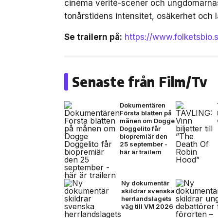
cinéma vérité-scener och ungdomarnas 
tonårstidens intensitet, osäkerhet och l
Se trailern på:
https://www.folketsbio.
Senaste från Film/Tv
Dokumentären
Första blatten på
månen om Dogge
Doggelito får
biopremiär den
25 september -
här är trailern
Ny dokumentär
skildrar svenska
herrlandslagets
väg till VM 2026