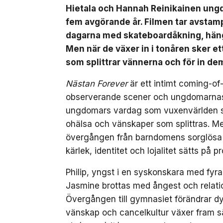
Hietala och Hannah Reinikainen ung
fem avgörande år. Filmen tar avstamp 
dagarna med skateboardåkning, häng 
Men när de växer in i tonåren sker 
som splittrar vännerna och för in de
Nästan Forever
är ett intimt coming-of
observerande scener och ungdomarnas eg
ungdomars vardag som vuxenvärlden säll
ohälsa och vänskaper som splittras. M
övergången från barndomens sorglösa da
kärlek, identitet och lojalitet sätts på pr
Philip, yngst i en syskonskara med fyr
Jasmine brottas med ångest och relation
Övergången till gymnasiet förändrar dyn
vänskap och cancelkultur växer fram sä