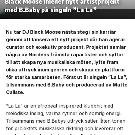
Black Moose inleder nytt artistprojekt
med B.Baby på singeln ”La La”
Nu tar DJ Black Moose nästa steg i sin karriär
genom att lansera ett nytt projekt där han agerar
curator och exekutiv producent. Projektet samlar
några av Nordens främsta rapartister och syftar
till att skapa nya musikaliska möten, lyfta fram
olika uttryck inom genren och skapa en plattform
för starka samarbeten. Först ut är singeln ”La La”,
tillsammans med B.Baby och producerad av Matte
Caliste.
”La La” är en afrobeat-inspirerad klubbhit med
melodiska inslag, varma rytmer och somrig energi.
Tillsammans med B.Babys uttryck sätter låten tonen
för projektets musikaliska riktning och levererar ett