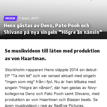
7 mars, 2017
MUSIK
Henx gästas av Denz, Pato Pooh och
Skip
to
Shivano på nya singeln ”Högre än nånsin”
the
content
Se musikvideon till låten med produktion
av von Haartman.
Stockholm-rapparen Henx släppte 2014 sin debut-
EP ”Ta min tid” och var senast aktuell med singeln
”Ingen som mig” från i fjol. Nu är han tillbaka med
singeln ”Högre än nånsin”, där han gästas av Nivy-
kollegorna Denz och Pato Pooh samt Shivano, med
produktion av von Haartman och Blasian beats. Se
även musikvideon i regi av RedEye Pictures.