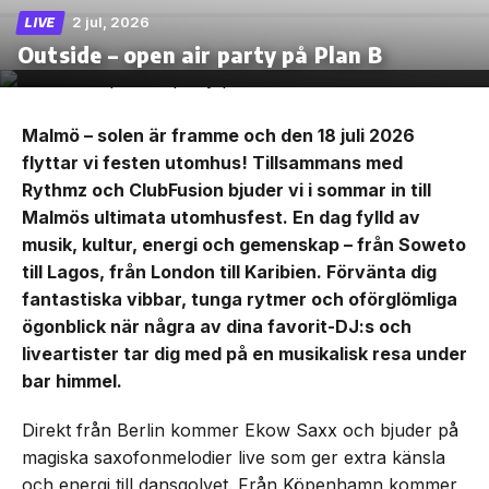
2 jul, 2026
LIVE
Outside – open air party på Plan B
Malmö – solen är framme och den 18 juli 2026
flyttar vi festen utomhus! Tillsammans med
Rythmz och ClubFusion bjuder vi i sommar in till
Malmös ultimata utomhusfest. En dag fylld av
musik, kultur, energi och gemenskap – från Soweto
till Lagos, från London till Karibien. Förvänta dig
fantastiska vibbar, tunga rytmer och oförglömliga
ögonblick när några av dina favorit-DJ:s och
liveartister tar dig med på en musikalisk resa under
bar himmel.
Direkt från Berlin kommer Ekow Saxx och bjuder på
magiska saxofonmelodier live som ger extra känsla
och energi till dansgolvet. Från Köpenhamn kommer