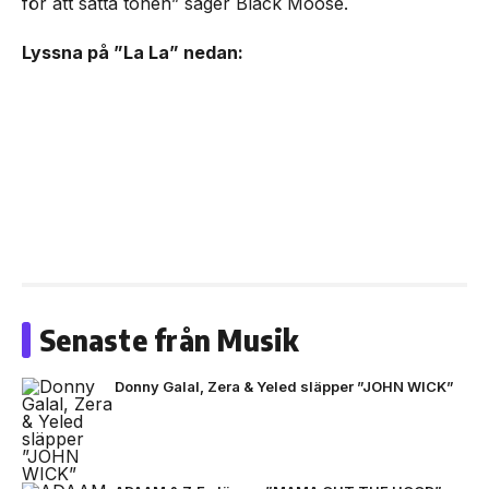
för att sätta tonen” säger Black Moose.
Lyssna på ”La La” nedan:
Senaste från Musik
Donny Galal, Zera & Yeled släpper ”JOHN WICK”