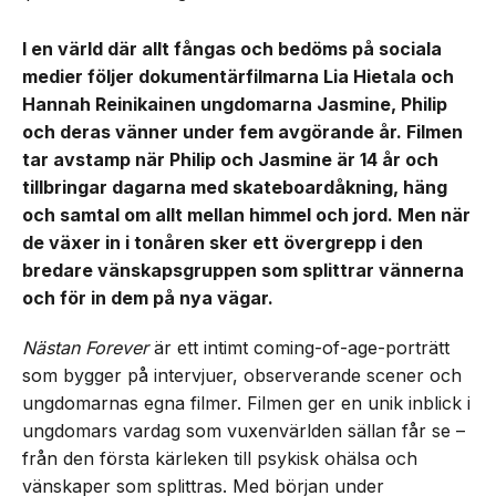
I en värld där allt fångas och bedöms på sociala
medier följer dokumentärfilmarna Lia Hietala och
Hannah Reinikainen ungdomarna Jasmine, Philip
och deras vänner under fem avgörande år. Filmen
tar avstamp när Philip och Jasmine är 14 år och
tillbringar dagarna med skateboardåkning, häng
och samtal om allt mellan himmel och jord. Men när
de växer in i tonåren sker ett övergrepp i den
bredare vänskapsgruppen som splittrar vännerna
och för in dem på nya vägar.
Nästan Forever
är ett intimt coming-of-age-porträtt
som bygger på intervjuer, observerande scener och
ungdomarnas egna filmer. Filmen ger en unik inblick i
ungdomars vardag som vuxenvärlden sällan får se –
från den första kärleken till psykisk ohälsa och
vänskaper som splittras. Med början under