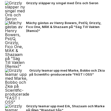
Grizzly släpper ny singel med Öris och Seron
Mächy gästas av Henry Bowers, Pst/Q, Grizzly,
Fico One, MÄK & Shazaam på ”Säg Till Vakten
(Remix)”
Grizzly teamar upp med Marke, Bobbo och Zkia
på Scientific-producerade ”FAST I OSS”
Grizzly teamar upp med Erk, Shazaam och Marke
på låten ”Blandad Sås”