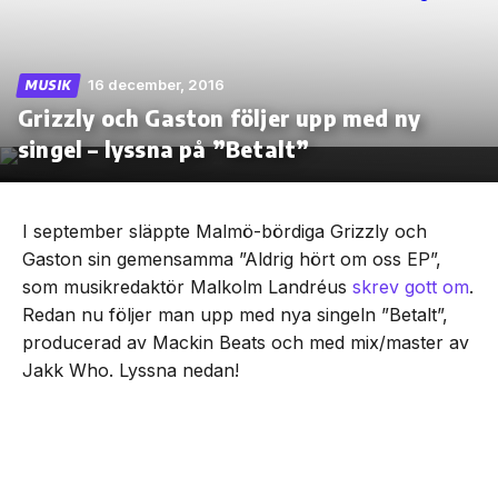
16 december, 2016
MUSIK
Grizzly och Gaston följer upp med ny
Skip
to
singel – lyssna på ”Betalt”
the
content
I september släppte Malmö-bördiga Grizzly och
Gaston sin gemensamma ”Aldrig hört om oss EP”,
som musikredaktör Malkolm Landréus
skrev gott om
.
Redan nu följer man upp med nya singeln ”Betalt”,
producerad av Mackin Beats och med mix/master av
Jakk Who. Lyssna nedan!