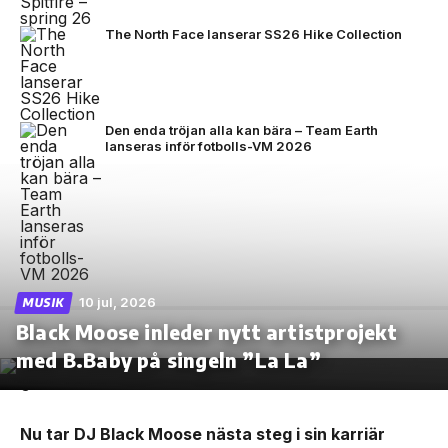
The North Face lanserar SS26 Hike Collection
Den enda tröjan alla kan bära – Team Earth
lanseras inför fotbolls-VM 2026
10 jul, 2026
MUSIK
Black Moose inleder nytt artistprojekt
med B.Baby på singeln ”La La”
Nu tar DJ Black Moose nästa steg i sin karriär