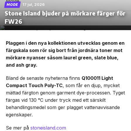
17 jul, 2026
MODE
Stone Island bjuder på mörkare färger för
FW26
Plaggen i den nya kollektionen utvecklas genom en
färgskala som rör sig bort från jordnära toner mot
mörkare nyanser såsom laurel green, slate blue,
and ash gray.
Bland de senaste nyheterna finns
Q100011 Light
Compact Touch Poly-TC
, som får en djup, mycket
mättad färgton genom garment dye-processen. Tyget
färgas vid 130 °C under tryck med ett särskilt
behandlingsmedel som ger plagget vattenavvisande
egenskaper.
Se mer på
stoneisland.com