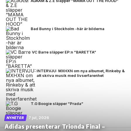
ADAAM & Z.E släpper ”MAMA OUT THE HOOD”
Bad Bunny i Stockholm -här är bilderna
VC Barre släpper EP:n ”BARETTA”
INTERVJU: MXHXN om nya albumet, Rinkeby &
att skriva musik med livserfarenhet
T.G Boogie släpper ”Prada”
7 jul, 2026
NYHETER
Adidas presenterar Trionda Final –