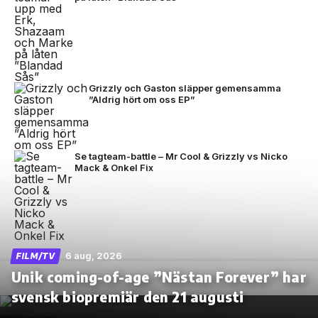
Grizzly och Gaston släpper gemensamma
”Aldrig hört om oss EP”
Se tagteam-battle – Mr Cool & Grizzly vs Nicko
Mack & Onkel Fix
6 aug, 2026
FILM/TV
Unik coming-of-age ”Nästan Forever” har
svensk biopremiär den 21 augusti