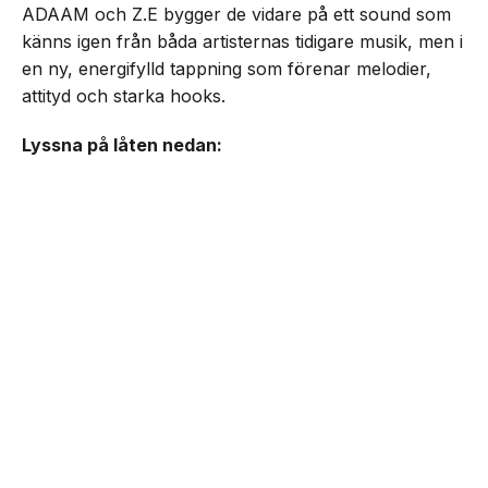
ADAAM och Z.E bygger de vidare på ett sound som
känns igen från båda artisternas tidigare musik, men i
en ny, energifylld tappning som förenar melodier,
attityd och starka hooks.
Lyssna på låten nedan:
NEXT UP
ADAAM & Z.E släpper ”MAMA
OUT THE HOOD”
Senaste från Musik
Donny Galal, Zera & Yeled släpper ”JOHN WICK”