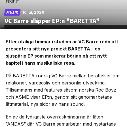
10 jul, 2026
MUSIK
VC Barre släpper EP:n ”BARETTA”
Efter otaliga timmar i studion är VC Barre redo att
presentera sitt nya projekt BARETTA – en
sjuspårig EP som markerar början på ett nytt
kapitel i hans musikaliska resa.
På BARETTA rör sig VC Barre mellan berättelser om
relationer, vardagsliv och personlig utveckling.
Tillsammans med features såsom norska Roc Boyz
och ASME visar EP:n, genom sitt genomarbetade
låtmaterial, nya sidor av hans sound.
En av de tydligaste överraskningarna är låten
”ANDAS” där VC Barre samarbetar med nystartade