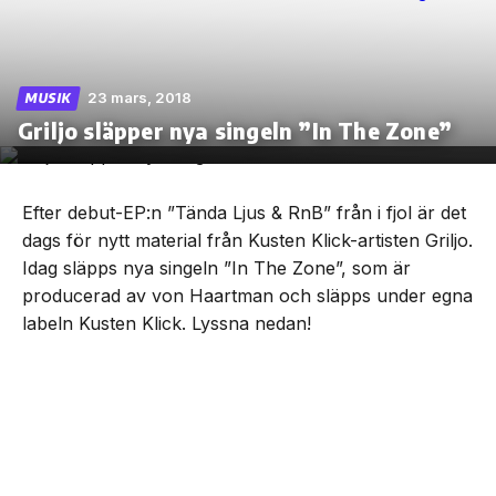
23 mars, 2018
MUSIK
Skip
Griljo släpper nya singeln ”In The Zone”
to
the
content
Efter debut-EP:n ”Tända Ljus & RnB” från i fjol är det
dags för nytt material från Kusten Klick-artisten Griljo.
Idag släpps nya singeln ”In The Zone”, som är
producerad av von Haartman och släpps under egna
labeln Kusten Klick. Lyssna nedan!