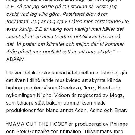
Z.E, så när jag skulle gå in i studion så visste jag
exakt vad jag ville göra. Resultatet blev över
förväntan. Jag är mig själv i låten men fortfarande lite
extra kaxig. Z.E är kaxig som vanligt men håller det
cleant så att en ännu bredare publik kan lyssna på
det. Vi pratar om klimatet och miljön där vi kommer
ifrån på ett mer poetiskt sätt än att bara skryta.
” –
ADAAM
Utöver det ikoniska samarbetet mellan artisterna, går
det även i tillhörande musikvideo att skymta kända
hiphop-profiler såsom Greekazo, 1cuz, Naod och
nykomlingen N1cho. Videon är regisserad av Mogz,
som tidigare stått bakom uppmärksammade
produktioner för bland annat Aden, Asme och Einar.
“MAMA OUT THE HOOD” är producerad av Philippe
och Stek Gonzalez för nblnation. Tillsammans med