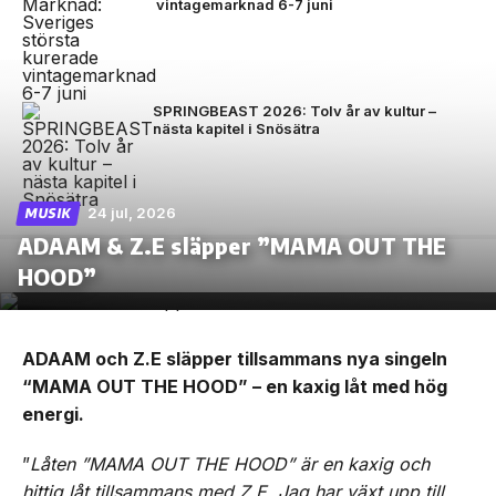
vintagemarknad 6-7 juni
SPRINGBEAST 2026: Tolv år av kultur –
nästa kapitel i Snösätra
24 jul, 2026
MUSIK
ADAAM & Z.E släpper ”MAMA OUT THE
HOOD”
ADAAM och Z.E släpper tillsammans nya singeln
“MAMA OUT THE HOOD” – en kaxig låt med hög
energi.
”
Låten ”MAMA OUT THE HOOD” är en kaxig och
hittig låt tillsammans med Z.E. Jag har växt upp till