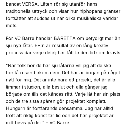
bandet VERSA. Låten rör sig utanför hans
traditionella uttryck och visar hur hiphopens gränser
fortsätter att suddas ut när olika musikaliska världar
möts.
För VC Barre handlar BARETTA om betydligt mer än
sju nya låtar. EP:n är resultat av en lång kreativ
process där varje detalj har fått ta den tid som krävts.
“När folk hör de här sju låtarna vill jag att de ska
förstå resan bakom dem. Det här är början på något
nytt för mig. Det är inte bara ett projekt, det är alla
timmar i studion, alla beslut och alla gånger jag
började om tills det kändes rätt. Varje låt har sin plats
och de tre sista spåren gör projektet komplett.
Hungern är fortfarande densamma. Jag har alltid
trott att riktig konst tar tid och det här projektet är
mitt bevis på det
.
” – VC Barre