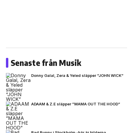
Senaste från Musik
Donny Galal, Zera & Yeled släpper ”JOHN WICK”
ADAAM & Z.E släpper ”MAMA OUT THE HOOD”
Bad Bunny i Stockholm -här är bilderna