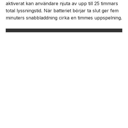
aktiverat kan användare njuta av upp till 25 timmars
total lyssningstid. När batteriet börjar ta slut ger fem
minuters snabbladdning cirka en timmes uppspelning.
NEXT UP
Nothing lanserar Ear (3a)
Senaste från Nyheter
Unik coming-of-age ”Nästan Forever” har svensk
biopremiär den 21 augusti