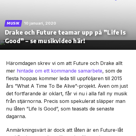
10 januari, 2020
MUSIK
Drake och Future teamar upp på ”Life Is
Skip
to
Good” – se musikvideo här!
the
content
Häromdagen skrev vi om att Future och Drake allt
mer
hintade om ett kommande samarbete
, som de
flesta hoppas kommer leda till uppföljaren till 2015
års ”What A Time To Be Alive”-projekt. Även om just
det fortfarande är oklart, får vi nu i alla fall ny musik
från stjärnorna. Precis som spekulerat släpper man
nu låten ”Life Is Good”, som teasats de senaste
dagarna.
Anmärkningsvärt är dock att låten är en Future-låt