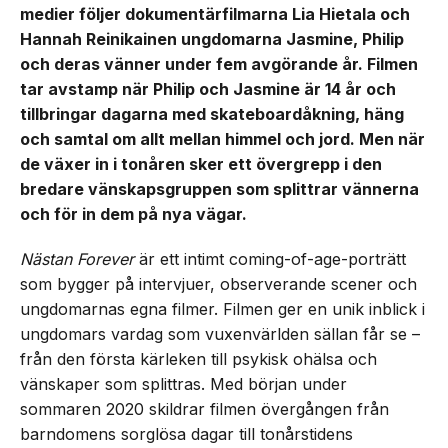
medier följer dokumentärfilmarna Lia Hietala och
Hannah Reinikainen ungdomarna Jasmine, Philip
och deras vänner under fem avgörande år. Filmen
tar avstamp när Philip och Jasmine är 14 år och
tillbringar dagarna med skateboardåkning, häng
och samtal om allt mellan himmel och jord. Men när
de växer in i tonåren sker ett övergrepp i den
bredare vänskapsgruppen som splittrar vännerna
och för in dem på nya vägar.
Nästan Forever
är ett intimt coming-of-age-porträtt
som bygger på intervjuer, observerande scener och
ungdomarnas egna filmer. Filmen ger en unik inblick i
ungdomars vardag som vuxenvärlden sällan får se –
från den första kärleken till psykisk ohälsa och
vänskaper som splittras. Med början under
sommaren 2020 skildrar filmen övergången från
barndomens sorglösa dagar till tonårstidens