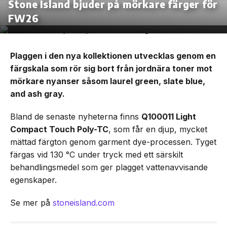
Stone Island bjuder på mörkare färger för
FW26
Plaggen i den nya kollektionen utvecklas genom en
färgskala som rör sig bort från jordnära toner mot
mörkare nyanser såsom laurel green, slate blue,
and ash gray.
Bland de senaste nyheterna finns
Q100011 Light
Compact Touch Poly-TC
, som får en djup, mycket
mättad färgton genom garment dye-processen. Tyget
färgas vid 130 °C under tryck med ett särskilt
behandlingsmedel som ger plagget vattenavvisande
egenskaper.
Se mer på
stoneisland.com