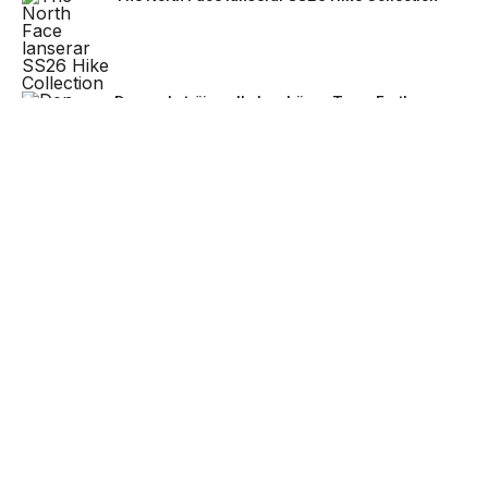
Den enda tröjan alla kan bära – Team Earth
lanseras inför fotbolls-VM 2026
NEXT UP
Stone Island bjuder på mörkare
färger för FW26