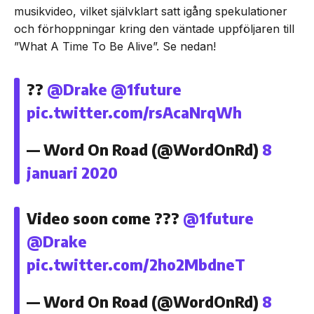
musikvideo, vilket självklart satt igång spekulationer
och förhoppningar kring den väntade uppföljaren till
”What A Time To Be Alive”. Se nedan!
??
@Drake
@1future
pic.twitter.com/rsAcaNrqWh
— Word On Road (@WordOnRd)
8
januari 2020
Video soon come ???
@1future
@Drake
pic.twitter.com/2ho2MbdneT
— Word On Road (@WordOnRd)
8