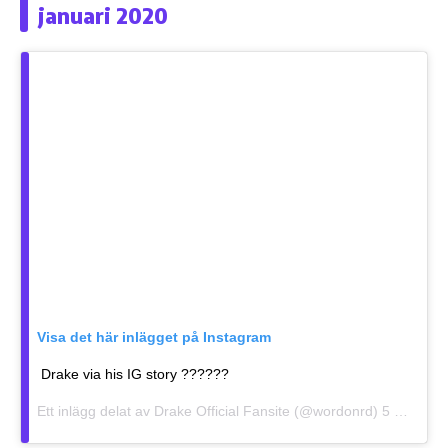
januari 2020
Visa det här inlägget på Instagram
Drake via his IG story ??????
Ett inlägg delat av
Drake Official Fansite
(@wordonrd)
5 Jan 2020 kl. 11:38 PST