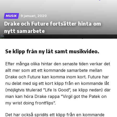
9 januari, 2020
MUSIK
Drake och Future fortsätter hinta om
Skip
nytt samarbete
to
the
content
Se klipp från ny låt samt musikvideo.
Efter många olika hintar den senaste tiden verkar det
allt mer som att ett kommande samarbete mellan
Drake och Future kan komma inom kort. Future har
nu delat med sig ett kort klipp från en kommande låt
(möjligtvis titulerad ”Life Is Good”, se klipp nedan) där
man kan höra Drake rappa ”Virgil got the Patek on
my wrist doing frontflips”.
Det har också spridits ett klipp från en kommande