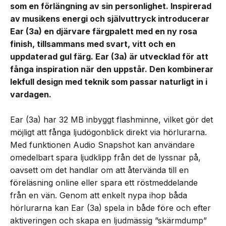
som en förlängning av sin personlighet. Inspirerad
av musikens energi och självuttryck introducerar
Ear (3a) en djärvare färgpalett med en ny rosa
finish, tillsammans med svart, vitt och en
uppdaterad gul färg. Ear (3a) är utvecklad för att
fånga inspiration när den uppstår. Den kombinerar
lekfull design med teknik som passar naturligt in i
vardagen.
Ear (3a) har 32 MB inbyggt flashminne, vilket gör det
möjligt att fånga ljudögonblick direkt via hörlurarna.
Med funktionen Audio Snapshot kan användare
omedelbart spara ljudklipp från det de lyssnar på,
oavsett om det handlar om att återvända till en
föreläsning online eller spara ett röstmeddelande
från en vän. Genom att enkelt nypa ihop båda
hörlurarna kan Ear (3a) spela in både före och efter
aktiveringen och skapa en ljudmässig ”skärmdump”