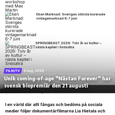
Eken Marknad: Sveriges största kurerade
vintagemarknad 6-7 juni
SPRINGBEAST 2026: Tolv år av kultur –
nästa kapitel i Snösätra
6 aug, 2026
FILM/TV
Unik coming-of-age ”Nästan Forever” har
svensk biopremiär den 21 augusti
I en värld där allt fångas och bedöms på sociala
medier följer dokumentärfilmarna Lia Hietala och