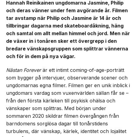
Hannah Reinikainen ungdomarna Jasmine, Philip
och deras vänner under fem avgörande år. Filmen
tar avstamp när Philip och Jasmine är 14 år och
tillbringar dagarna med skateboardåkning, häng
och samtal om allt mellan himmel och jord. Men när
de växer in i tonåren sker ett övergrepp i den
bredare vänskapsgruppen som splittrar vännerna
och för in dem på nya vägar.
Nästan Forever
är ett intimt coming-of-age-porträtt
som bygger på intervjuer, observerande scener och
ungdomarnas egna filmer. Filmen ger en unik inblick i
ungdomars vardag som vuxenvärlden sällan får se –
från den första kärleken till psykisk ohälsa och
vänskaper som splittras. Med början under
sommaren 2020 skildrar filmen övergången från
barndomens sorglösa dagar till tonårstidens
turbulens, där vänskap, kärlek, identitet och lojalitet