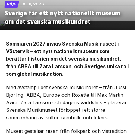
10 jul, 2026
NÖJE
Sverige får ett nytt nationellt museum
om det svenska musikundret
Sommaren 2027 invigs Svenska Musikmuseet i
Västervik – ett nytt nationellt museum som
berättar historien om det svenska musikundret,
från ABBA till Zara Larsson, och Sveriges unika roll
som global musiknation.
Med avstamp i det svenska musikundret – från Jussi
Björling, ABBA, Europe och Roxette till Max Martin,
Avicii, Zara Larsson och dagens världshits – placerar
Svenska Musikmuseet förloppet i ett större
sammanhang av kultur, samhälle och teknik.
Museet gestaltar resan från folkpark och vistradition