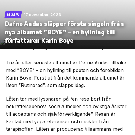
17 november, 2023
MUSIK
Dafne Andas släpper första singeln från
nya albumet ”BOYE” – en hyllning till
Skip
to
författaren Karin Boye
the
content
Tre år efter senaste albumet är Dafne Andas tillbaka
med ”BOYE” – en hyllning till poeten och förebilden
Karin Boye. Först ut från det kommande albumet är
låten ”Rutinerad”, som släpps idag.
Låten tar med lyssnaren på ”en resa bort från
bekräftelsebehov, sociala medier och oviktiga åsikter,
till acceptans och självförverkligande”. Resan är
kantad med yogareferenser och insikter från
terapisoffan. Låten är producerad tillsammans med