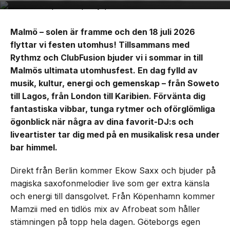
Malmö – solen är framme och den 18 juli 2026
flyttar vi festen utomhus! Tillsammans med
Rythmz och ClubFusion bjuder vi i sommar in till
Malmös ultimata utomhusfest. En dag fylld av
musik, kultur, energi och gemenskap – från Soweto
till Lagos, från London till Karibien. Förvänta dig
fantastiska vibbar, tunga rytmer och oförglömliga
ögonblick när några av dina favorit-DJ:s och
liveartister tar dig med på en musikalisk resa under
bar himmel.
Direkt från Berlin kommer Ekow Saxx och bjuder på
magiska saxofonmelodier live som ger extra känsla
och energi till dansgolvet. Från Köpenhamn kommer
Mamzii med en tidlös mix av Afrobeat som håller
stämningen på topp hela dagen. Göteborgs egen