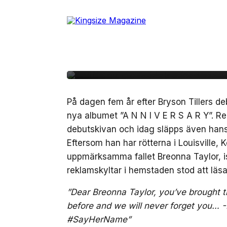
Skip
to
2 oktober, 2020
MUSIK
the
Bryson Tiller släpper 
content
N N I V E R S A R Y” 
På dagen fem år efter Bryson Tillers 
nya albumet ”A N N I V E R S A R Y”. R
debutskivan och idag släpps även hans
Eftersom han har rötterna i Louisville, K
uppmärksamma fallet Breonna Taylor, ist
reklamskyltar i hemstaden stod att läsa
”Dear Breonna Taylor, you’ve brought the
before and we will never forget you… -
#SayHerName”