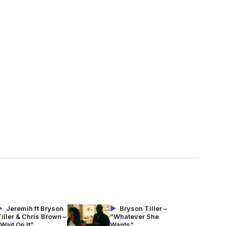
Jeremih ft Bryson
Bryson Tiller –
iller & Chris Brown –
”Whatever She
Wait On It”
Wants”