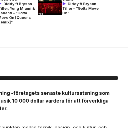
Diddy ft Bryson
Diddy ft Bryson
iller, Yung Miami &
Tiller – ”Gotta Move
shanti – ”Gotta
On”
Move On [Queens
Remix]”
b Nothing -ansök om
vent för
thing -företagets senaste kultursatsning som
sik 10 000 dollar vardera för att förverkliga
ler.
gspunkten mellan teknik, design, och kultur, och