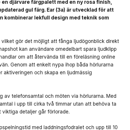
) en djärvare färgpalett med en ny rosa finish,
pdaterad gul färg. Ear (3a) är utvecklad för att
en kombinerar lekfull design med teknik som
ilket gör det möjligt att fånga ljudögonblick direkt
Snapshot kan användare omedelbart spara ljudklipp
handlar om att återvända till en föreläsning online
 vän. Genom att enkelt nypa ihop båda hörlurarna
ter aktiveringen och skapa en ljudmässig
ing av telefonsamtal och möten via hörlurarna. Med
mtal i upp till cirka två timmar utan att behöva ta
 viktiga detaljer går förlorade.
ppspelningstid med laddningsfodralet och upp till 10