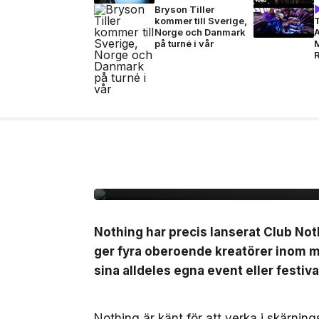
Bryson Tiller
kommer till Sverige,
T
Norge och Danmark
A
på turné i vår
2 jul, 2026
LIVE
Nothing lanserar Clu
10.000kr att starta e
Nothing har precis lanserat Club No
ger fyra oberoende kreatörer inom mu
sina alldeles egna event eller festiva
Nothing är känt för att verka i skärnin