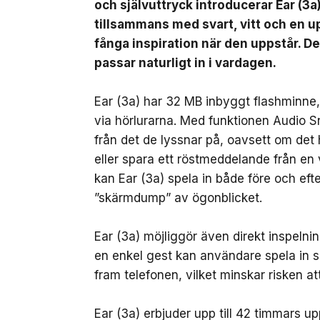
och självuttryck introducerar Ear (3a
tillsammans med svart, vitt och en up
fånga inspiration när den uppstår. D
passar naturligt in i vardagen.
Ear (3a) har 32 MB inbyggt flashminne, v
via hörlurarna. Med funktionen Audio 
från det de lyssnar på, oavsett om det 
eller spara ett röstmeddelande från en
kan Ear (3a) spela in både före och ef
”skärmdump” av ögonblicket.
Ear (3a) möjliggör även direkt inspeln
en enkel gest kan användare spela in sa
fram telefonen, vilket minskar risken att
Ear (3a) erbjuder upp till 42 timmars u