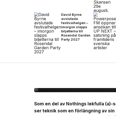
David Byrne
avslutade
festivalhelgen –
imorgon släpps
biljetterna till
Rosendal Garden
Party 2027
7 jul, 2026
NYHETER
Nothing lanserar Ear 
Som en del av Nothings lekfulla (a)-s
ser teknik som en förlängning av sin