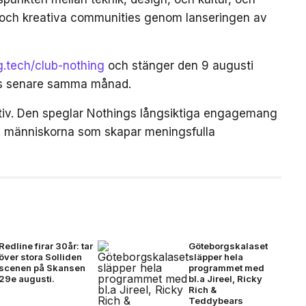
 och kreativa communities genom lanseringen av
ng.tech/club-nothing
och stänger den 9 augusti
as senare samma månad.
iativ. Den speglar Nothings långsiktiga engagemang
och människorna som skapar meningsfulla
Redline firar 30år: tar
Göteborgskalaset
över stora Solliden
släpper hela
scenen på Skansen
programmet med
29e augusti.
bl.a Jireel, Ricky
Rich &
Teddybears