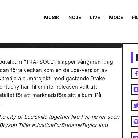
MUSIK
NÖJE
LIVE
MODE
FI
sitt tredje album ”A
– gästas av Drake
debutalbum ”TRAPSOUL”, släpper sångaren idag
edan förra veckan kom en deluxe-version av
 tredje albumprojekt, med gästande Drake.
entucky har Tiller inför releasen valt att
ället för att marknadsföra sitt album. På
:
 city of Louisville together like I’ve never seen
Bryson Tiller #JusticeForBreonnaTaylor and