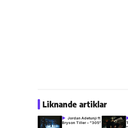
Liknande artiklar
Jordan Adetunji ft
Bryson Tiller – ”305”
T
”