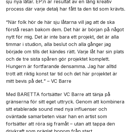
sju nya låtar. EP:n är resultat av en lång kreativ
process där varje detalj har fått ta den tid som krävts.
“När folk hör de här sju låtarna vill jag att de ska
förstå resan bakom dem. Det här är början på något
nytt för mig. Det är inte bara ett projekt, det är alla
timmar i studion, alla beslut och alla gånger jag
började om tills det kändes rätt. Varje låt har sin plats
och de tre sista spåren gör projektet komplett.
Hungern är fortfarande densamma. Jag har alltid
trott att riktig konst tar tid och det här projektet är
mitt bevis på det
.
” – VC Barre
Med BARETTA fortsätter VC Barre att tänja på
gränserna för sitt eget uttryck. Genom att kombinera
sitt etablerade sound med nya influenser och
oväntade samarbeten visar han en artist som
fortsätter att röra sig framåt – utan att tappa den
drivkraft som präglat honom från start.