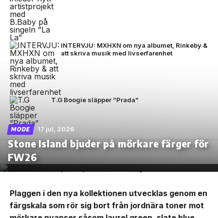
INTERVJU: MXHXN om nya albumet, Rinkeby &
att skriva musik med livserfarenhet
T.G Boogie släpper ”Prada”
17 jul, 2026
MODE
Stone Island bjuder på mörkare färger för
FW26
Plaggen i den nya kollektionen utvecklas genom en
färgskala som rör sig bort från jordnära toner mot
mörkare nyanser såsom laurel green, slate blue,