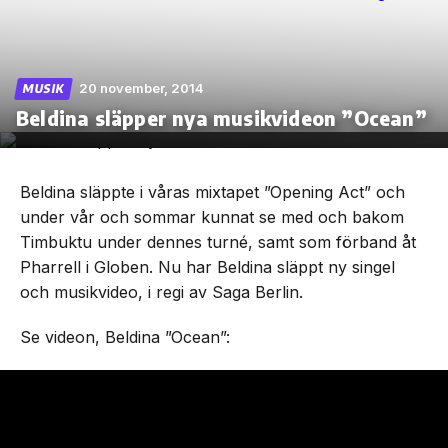
20 november, 2014
MUSIK
Skip
Beldina släpper nya musikvideon ”Ocean”
to
the
content
Beldina släppte i våras mixtapet ”Opening Act” och
under vår och sommar kunnat se med och bakom
Timbuktu under dennes turné, samt som förband åt
Pharrell i Globen. Nu har Beldina släppt ny singel
och musikvideo, i regi av Saga Berlin.
Se videon, Beldina ”Ocean”: