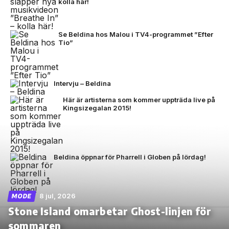
kolla här!
Se Beldina hos Malou i TV4-programmet ”Efter
Tio”
Intervju – Beldina
Här är artisterna som kommer uppträda live på
Kingsizegalan 2015!
Beldina öppnar för Pharrell i Globen på lördag!
8 jul, 2026
MODE
Stone Island omarbetar Ghost-linjen för
sommaren