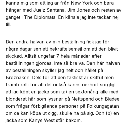
känna mig som att jag är från New York och bara
hänger med Juelz Santana, Jim Jones och resten av
gänget i The Diplomats. En känsla jag inte tackar nej
till.
Den andra halvan av min beställning fick jag för
några dagar sen ett bekräftelsemejl om att den blivit
skickad. Alltså ungefär 7 hela månader efter
beställningen gjordes, inte så bra va. Den här halvan
av beställningen skyller jag helt och hållet på
Breznaken. Dels för att den faktiskt är skitful men
framförallt för att det också känns oerhört sorgligt
att jag köpt en jacka som (a) en sextonårig kille med
blonderat hår som lyssnar på Nettspend och Bladee,
som frågar förbigående personer på Folkungagatan
om de kan köpa ut cigg, skulle ha på sig. Och (b) en
jacka som Kanye West står bakom.