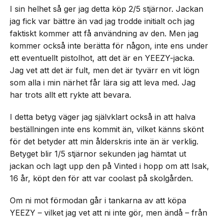
I sin helhet så ger jag detta köp 2/5 stjärnor. Jackan
jag fick var bättre än vad jag trodde initialt och jag
faktiskt kommer att få användning av den. Men jag
kommer också inte berätta för någon, inte ens under
ett eventuellt pistolhot, att det är en YEEZY-jacka.
Jag vet att det är fult, men det är tyvärr en vit lögn
som alla i min närhet får lära sig att leva med. Jag
har trots allt ett rykte att bevara.
I detta betyg väger jag självklart också in att halva
beställningen inte ens kommit än, vilket känns skönt
för det betyder att min ålderskris inte än är verklig.
Betyget blir 1/5 stjärnor sekunden jag hämtat ut
jackan och lagt upp den på Vinted i hopp om att Isak,
16 år, köpt den för att var coolast på skolgården.
Om ni mot förmodan går i tankarna av att köpa
YEEZY – vilket jag vet att ni inte gör, men ändå – från