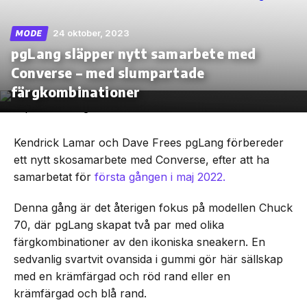
24 oktober, 2023
MODE
pgLang släpper nytt samarbete med
Converse – med slumpartade
Skip
to
färgkombinationer
the
content
Kendrick Lamar och Dave Frees pgLang förbereder
ett nytt skosamarbete med Converse, efter att ha
samarbetat för
första gången i maj 2022.
Denna gång är det återigen fokus på modellen Chuck
70, där pgLang skapat två par med olika
färgkombinationer av den ikoniska sneakern. En
sedvanlig svartvit ovansida i gummi gör här sällskap
med en krämfärgad och röd rand eller en
krämfärgad och blå rand.