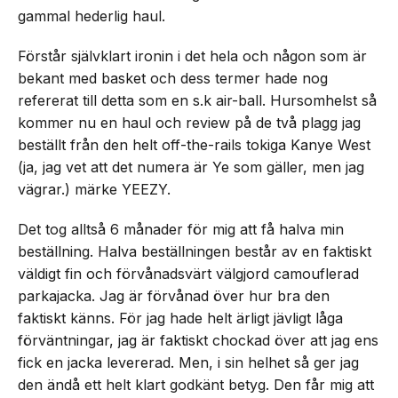
gammal hederlig haul.
Förstår självklart ironin i det hela och någon som är
bekant med basket och dess termer hade nog
refererat till detta som en s.k air-ball. Hursomhelst så
kommer nu en haul och review på de två plagg jag
beställt från den helt off-the-rails tokiga Kanye West
(ja, jag vet att det numera är Ye som gäller, men jag
vägrar.) märke YEEZY.
Det tog alltså 6 månader för mig att få halva min
beställning. Halva beställningen består av en faktiskt
väldigt fin och förvånadsvärt välgjord camouflerad
parkajacka. Jag är förvånad över hur bra den
faktiskt känns. För jag hade helt ärligt jävligt låga
förväntningar, jag är faktiskt chockad över att jag ens
fick en jacka levererad. Men, i sin helhet så ger jag
den ändå ett helt klart godkänt betyg. Den får mig att