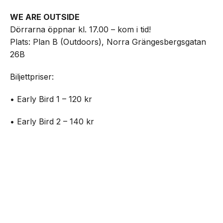
WE ARE OUTSIDE
Dörrarna öppnar kl. 17.00 – kom i tid!
Plats: Plan B (Outdoors), Norra Grängesbergsgatan
26B
Biljettpriser:
• Early Bird 1 – 120 kr
• Early Bird 2 – 140 kr
• Standard 1 – 160 kr
NEXT UP
Outside – open air party på Plan B
• Standard 2 – 180 kr
• Entré på plats – 200 kr
Biljetter:
https://www.nortic.se/ticket/event/82699