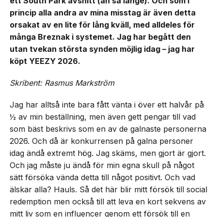
ett South Park avsnitt (än så länge). Och som i
princip alla andra av mina misstag är även detta
orsakat av en lite för lång kväll, med alldeles för
många Breznak i systemet. Jag har begått den
utan tvekan största synden möjlig idag – jag har
köpt YEEZY 2026.
Skribent: Rasmus Markström
Jag har alltså inte bara fått vänta i över ett halvår på
½ av min beställning, men även gett pengar till vad
som bäst beskrivs som en av de galnaste personerna
2026. Och då är konkurrensen på galna personer
idag ändå extremt hög. Jag skäms, men gjort är gjort.
Och jag måste ju ändå för min egna skull på något
sätt försöka vända detta till något positivt. Och vad
älskar alla? Hauls. Så det här blir mitt försök till social
redemption men också till att leva en kort sekvens av
mitt liv som en influencer genom ett försök till en