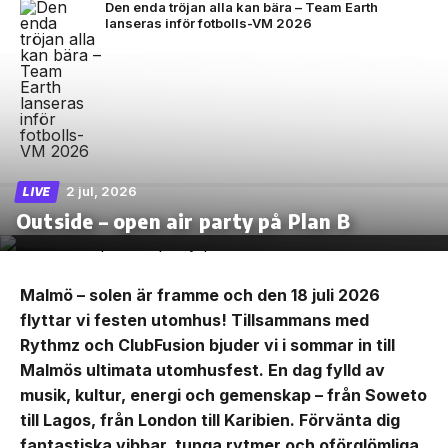
Den enda tröjan alla kan bära – Team Earth
lanseras inför fotbolls-VM 2026
2 jul, 2026
LIVE
Outside – open air party på Plan B
Malmö – solen är framme och den 18 juli 2026
flyttar vi festen utomhus! Tillsammans med
Rythmz och ClubFusion bjuder vi i sommar in till
Malmös ultimata utomhusfest. En dag fylld av
musik, kultur, energi och gemenskap – från Soweto
till Lagos, från London till Karibien. Förvänta dig
fantastiska vibbar, tunga rytmer och oförglömliga