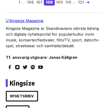
1
106
107
108
109
110
121
➜
...
...
Kingsize Magazine är Skandinaviens största tidning
och digitala nyhetsportal för populärkultur inom
musik, konserter/festivaler, film/TV, sport, dator/tv-
spel, streetwear och samhälle/debatt.
Tf. ansvarig utgivare: Jonas Källgren
Kingsize
NYHETSBREV