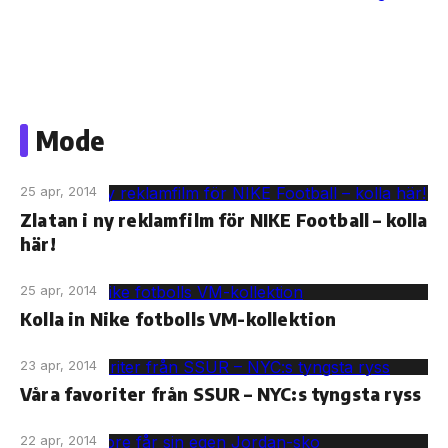
Skip
to
Mode
the
content
25 apr, 2014
Zlatan i ny reklamfilm för NIKE Football – kolla
här!
25 apr, 2014
Kolla in Nike fotbolls VM-kollektion
23 apr, 2014
Våra favoriter från SSUR – NYC:s tyngsta ryss
22 apr, 2014