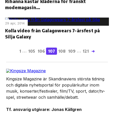
Rihanna kastar kläderna för franskt
modemagasin…
29 apr, 2014
Kolla video från Galagowears 7-årsfest på
Silja Galaxy
1
105
106
107
108
109
121
➜
...
...
Kingsize Magazine är Skandinaviens största tidning
och digitala nyhetsportal för populärkultur inom
musik, konserter/festivaler, film/TV, sport, dator/tv-
spel, streetwear och samhälle/debatt.
Tf. ansvarig utgivare: Jonas Källgren