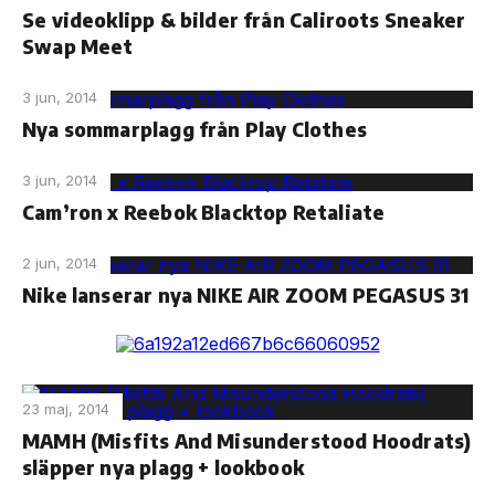
Se videoklipp & bilder från Caliroots Sneaker
Swap Meet
3 jun, 2014
Nya sommarplagg från Play Clothes
3 jun, 2014
Cam’ron x Reebok Blacktop Retaliate
2 jun, 2014
Nike lanserar nya NIKE AIR ZOOM PEGASUS 31
23 maj, 2014
MAMH (Misfits And Misunderstood Hoodrats)
släpper nya plagg + lookbook