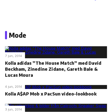
Skip
to
Mode
the
content
7 jun, 2014
Kolla adidas ”The House Match” med David
Beckham, Zinedine Zidane, Gareth Bale &
Lucas Moura
4 jun, 2014
Kolla A$AP Mob x PacSun video-lookbook
3 jun, 2014