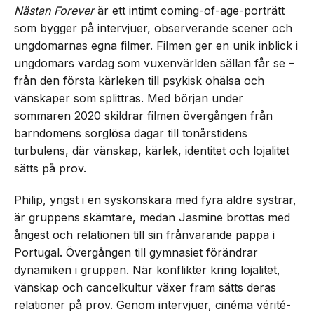
Nästan Forever
är ett intimt coming-of-age-porträtt
som bygger på intervjuer, observerande scener och
ungdomarnas egna filmer. Filmen ger en unik inblick i
ungdomars vardag som vuxenvärlden sällan får se –
från den första kärleken till psykisk ohälsa och
vänskaper som splittras. Med början under
sommaren 2020 skildrar filmen övergången från
barndomens sorglösa dagar till tonårstidens
turbulens, där vänskap, kärlek, identitet och lojalitet
sätts på prov.
Philip, yngst i en syskonskara med fyra äldre systrar,
är gruppens skämtare, medan Jasmine brottas med
ångest och relationen till sin frånvarande pappa i
Portugal. Övergången till gymnasiet förändrar
dynamiken i gruppen. När konflikter kring lojalitet,
vänskap och cancelkultur växer fram sätts deras
relationer på prov. Genom intervjuer, cinéma vérité-