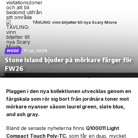
TÄVLING: vinn biljetter till nya Scary Movie
17 jul, 2026
MODE
Stone Island bjuder på mörkare färger för
FW26
Plaggen i den nya kollektionen utvecklas genom en
färgskala som rör sig bort från jordnära toner mot
mörkare nyanser såsom laurel green, slate blue,
and ash gray.
Bland de senaste nyheterna finns
Q100011 Light
Compact Touch Poly-TC
, som får en djup, mycket