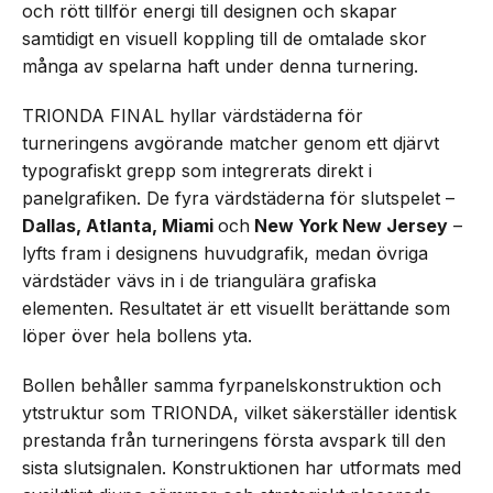
och rött tillför energi till designen och skapar
samtidigt en visuell koppling till de omtalade skor
många av spelarna haft under denna turnering.
TRIONDA FINAL hyllar värdstäderna för
turneringens avgörande matcher genom ett djärvt
typografiskt grepp som integrerats direkt i
panelgrafiken. De fyra värdstäderna för slutspelet –
Dallas, Atlanta, Miami
och
New York New Jersey
–
lyfts fram i designens huvudgrafik, medan övriga
värdstäder vävs in i de triangulära grafiska
elementen. Resultatet är ett visuellt berättande som
löper över hela bollens yta.
Bollen behåller samma fyrpanelskonstruktion och
ytstruktur som TRIONDA, vilket säkerställer identisk
prestanda från turneringens första avspark till den
sista slutsignalen. Konstruktionen har utformats med