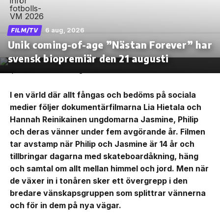
6 aug, 2026
FILM/TV
Unik coming-of-age ”Nästan Forever” har
svensk biopremiär den 21 augusti
I en värld där allt fångas och bedöms på sociala
medier följer dokumentärfilmarna Lia Hietala och
Hannah Reinikainen ungdomarna Jasmine, Philip
och deras vänner under fem avgörande år. Filmen
tar avstamp när Philip och Jasmine är 14 år och
tillbringar dagarna med skateboardåkning, häng
och samtal om allt mellan himmel och jord. Men när
de växer in i tonåren sker ett övergrepp i den
bredare vänskapsgruppen som splittrar vännerna
och för in dem på nya vägar.