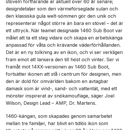
stöveln fortfarande är aktuell över 60 år senare;
designdetaljer som den värmeförseglade sulan och
den klassiska gula welt-sömmen gör den unik och
representerar något större än bara en stövel – det är
ett uttryck. När teamet designade 1460 Sub Boot var
målet att ta ett steg vidare och skapa en arbetskänga
anpassad för våta och krävande väderförhållanden.
Det är en ny tolkning av en ikon, och vi ser verkligen
fram emot att lansera den till höst och vinter. Ser vi
framåt mot 14XX-versionen av 1460 Sub Boot,
fortsätter ikonen att stå i centrum för designen, men
den är dold för omvärlden bakom en avtagbar
damask som är vind-, sand- och vattentät, med ett
mönster inspirerat av snökamouflage, säger Joel
Wilson, Design Lead – AMP, Dr. Martens.
1460-kängan, som skapades genom samarbetet
mellan tre familjer, har blivit en tidlös ikon som