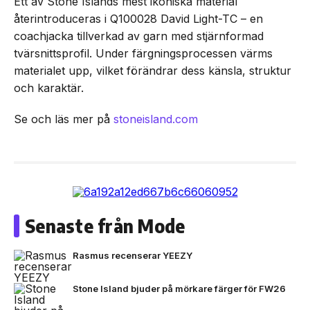
Ett av Stone Islands mest ikoniska material
återintroduceras i Q100028 David Light-TC – en
coachjacka tillverkad av garn med stjärnformad
tvärsnittsprofil. Under färgningsprocessen värms
materialet upp, vilket förändrar dess känsla, struktur
och karaktär.
Se och läs mer på
stoneisland.com
Senaste från Mode
Rasmus recenserar YEEZY
Stone Island bjuder på mörkare färger för FW26