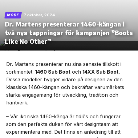
7 oktober, 2024
MODE
Dr. Martens presenterar 1460-kängan i
två nya tappningar för kampanjen ”Boots
Skip
to
Like No Other”
the
content
Dr. Martens presenterar nu sina senaste tillskott i
sortimentet:
1460 Sub Boot
och
14XX Sub Boot
.
Dessa modeller bygger vidare på designen av den
klassiska 1460-kängan och bekräftar varumärkets
starka engagemang för utveckling, tradition och
hantverk.
– Vår ikoniska 1460-känga är tidlös och fungerar
som den perfekta duken för vårt designteam att
experimentera med. Det finns en anledning till att