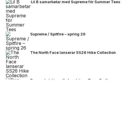
Lil B samarbetar med Supreme för Summer Tees
Supreme / Spitfire – spring 26
The North Face lanserar SS26 Hike Collection
Den enda tröjan alla kan bära – Team Earth
lanseras inför fotbolls-VM 2026
NEXT UP
Stone Island bjuder på mörkare
färger för FW26