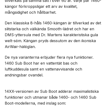
tillverkats på samma sätt i över 60 år. Varje par 1460-
kängor förkroppsligar ett arv av kvalitet,
mångsidighet och hållbarhet.
Den klassiska 8-håls 1460-kängan är tillverkad av det
slitstarka och välkända Smooth-lädret och har en
DMS-yttersula med Dr. Martens karakteristiska gula
welt-söm. Kängan pryds dessutom av den ikoniska
AirWair-hälöglan.
De nya varianterna erbjuder flera nya funktioner.
1460 Sub Boot har en vattentät bas och
luftkuddesula samt en vattenavvisande och
andningsbar ovandel.
14XX-versionen av Sub Boot adderar maximalistiska
funktioner och utmanar både 1460- och 1460 Sub
Boot-modellerna, med inslag som: