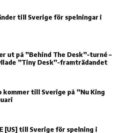
der till Sverige för spelningar i
er ut på ”Behind The Desk”-turné –
yllade ”Tiny Desk”-framträdandet
o kommer till Sverige på ”Nu King
ruari
[US] till Sverige för spelning i