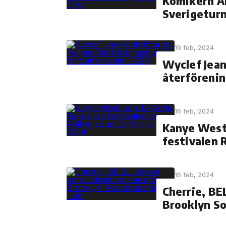
Komikern A
Sverigeturn
19 feb, 2024
Wyclef Jean
återförenin
16 feb, 2024
Kanye West 
festivalen 
16 feb, 2024
Cherrie, BE
Brooklyn So