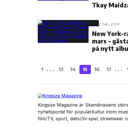
Tkay Maidza
7 feb, 2024
New York-ra
mars – gäst
på nytt alb
1
...
13
14
16
17
...
15
Kingsize Magazine är Skandinaviens störst
nyhetsportal för populärkultur inom musik
film/TV, sport, dator/tv-spel, streetwear 