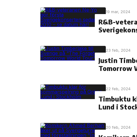
19 mar, 2024
R&B-vetera
Sverigekons
23 feb, 2024
Justin Timb
Tomorrow W
22 feb, 2024
Timbuktu kl
Lund i Sto
20 feb, 2024