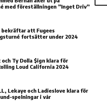
hmed Berhan åker ut på
é med föreställningen ”Inget Driv”
 bekräftar att Fugees
gsturné fortsätter under 2024
och Ty Dolla $ign klara för
Rolling Loud California 2024
LL, Lekaye och Ladieslove klara för
und-spelningar i vår