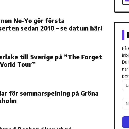
nen Ne-Yo gör första
erten sedan 2010 – se datum här!
Få 
erlake till Sverige på ”The Forget
inb
Du 
orld Tour”
när
per
ar för sommarspelning på Gröna
ckholm