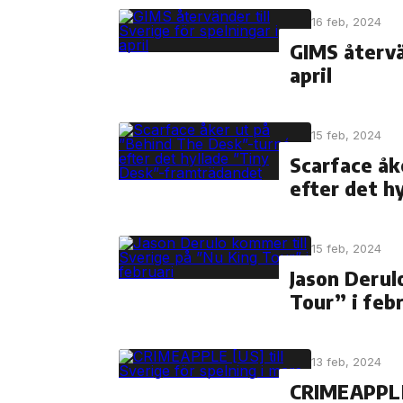
16 feb, 2024
GIMS återvän
april
15 feb, 2024
Scarface åk
efter det h
15 feb, 2024
Jason Derul
Tour” i feb
13 feb, 2024
CRIMEAPPLE 