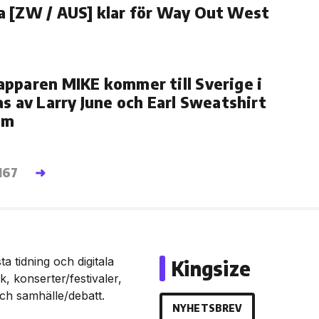
 [ZW / AUS] klar för Way Out West
pparen MIKE kommer till Sverige i
as av Larry June och Earl Sweatshirt
um
167
➜
a tidning och digitala
Kingsize
, konserter/festivaler,
och samhälle/debatt.
NYHETSBREV