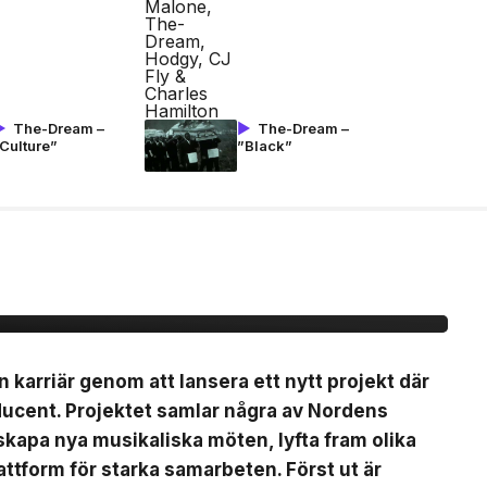
The-Dream –
The-Dream –
Culture”
”Black”
ytt artistprojekt med
 La”
n karriär genom att lansera ett nytt projekt där
ducent. Projektet samlar några av Nordens
t skapa nya musikaliska möten, lyfta fram olika
ttform för starka samarbeten. Först ut är