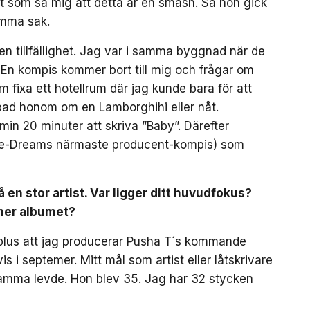
t som sa mig att detta är en smash. Så hon gick
amma sak.
en tillfällighet. Jag var i samma byggnad när de
 En kompis kommer bort till mig och frågar om
 fixa ett hotellrum där jag kunde bara för att
bad honom om en Lamborghihi eller nåt.
 min 20 minuter att skriva ”Baby”. Därefter
(The-Dreams närmaste producent-kompis) som
å en stor artist. Var ligger ditt huvudfokus?
mmer albumet?
 plus att jag producerar Pusha T´s kommande
 i septemer. Mitt mål som artist eller låtskrivare
mamma levde. Hon blev 35. Jag har 32 stycken