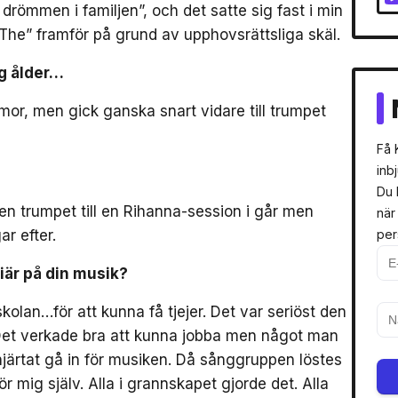
 drömmen i familjen”, och det satte sig fast i min
 ”The” framför på grund av upphovsrättsliga skäl.
ig ålder…
mmor, men gick ganska snart vidare till trumpet
Få 
inb
Du 
en trumpet till en Rihanna-session i går men
när
ar efter.
per
iär på din musik?
kolan…för att kunna få tjejer. Det var seriöst den
r. Det verkade bra att kunna jobba men något man
hjärtat gå in för musiken. Då sånggruppen löstes
ör mig själv. Alla i grannskapet gjorde det. Alla