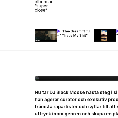
The-Dream ft T.I.
– ”That’s My Shit”
”
10 jul, 2026
MUSIK
Black Moose inleder n
B.Baby på singeln ”La
Nu tar DJ Black Moose nästa steg i si
han agerar curator och exekutiv pro
främsta rapartister och syftar till at
uttryck inom genren och skapa en pla