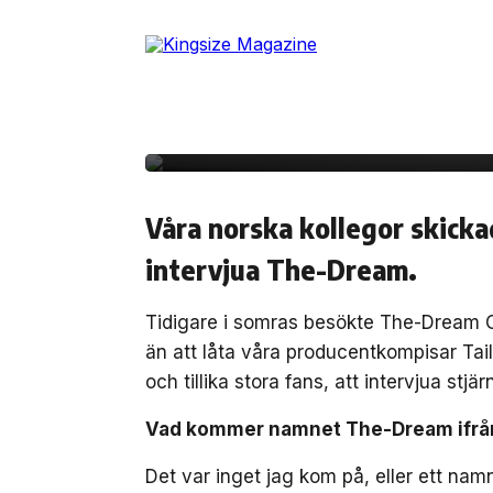
Skip
to
the
content
25 augusti, 2012
INTERVJU
Intervju The -Dream
Våra norska kollegor skicka
intervjua The-Dream.
Tidigare i somras besökte The-Dream O
än att låta våra producentkompisar Tail
och tillika stora fans, att intervjua stjä
Vad kommer namnet The-Dream ifrå
Det var inget jag kom på, eller ett na