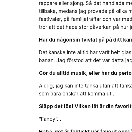
rappare eller sjöng. Så det handlade m
tillbaka, medans jag provade på olika 
festivaler, på familjeträffar och var 
tror att det hade stor påverkan på hur 
Har du någonsin tvivlat på på ditt ka
Det kanske inte alltid har varit helt gla
banan. Jag förstod att det var detta jag
Gör du alltid musik, eller har du per
Aldrig, jag kan inte tänka utan att tänka
som bara önskar att komma ut…
Släpp det lös! Vilken låt är din favorit
”Fancy”…
Haha, det är faktiskt vår favorit ock