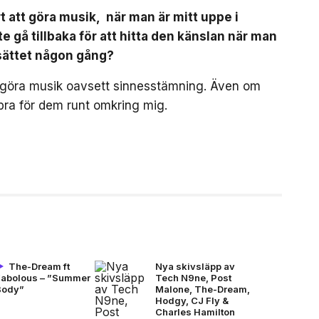
t att göra musik, när man är mitt uppe i
 gå tillbaka för att hitta den känslan när man
sättet någon gång?
göra musik oavsett sinnesstämning. Även om
 bra för dem runt omkring mig.
The-Dream ft
Nya skivsläpp av
Fabolous – ”Summer
Tech N9ne, Post
Body”
Malone, The-Dream,
Hodgy, CJ Fly &
Charles Hamilton