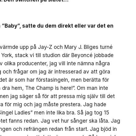
”Baby”, satte du dem direkt eller var det en
g värmde upp på Jay-Z och Mary J. Bliges turné
w York, stack vi till studion där Beyoncé jobbade
av olika producenter, jag vill inte nämna några
och frågar om jag är intresserad av att göra
det är som har förstasingeln, men berätta för
an dra hem, The Champ is here!”. Om man inte
n jag säger så för att pressa mig själv till det
ra för mig och jag måste prestera. Jag hade
Singel Ladies” men inte lika bra. Så jag tog 15
ceptet fanns redan. Jag vet hur sånger ska låta. Jag
rängen och refrängen redan från start. Jag bjöd in