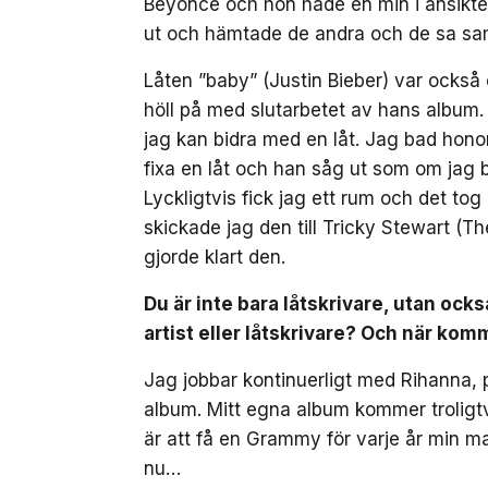
Beyoncé och hon hade en min i ansikte
ut och hämtade de andra och de sa s
Låten ”baby” (Justin Bieber) var också 
höll på med slutarbetet av hans album.
jag kan bidra med en låt. Jag bad honom
fixa en låt och han såg ut som om jag 
Lyckligtvis fick jag ett rum och det tog
skickade jag den till Tricky Stewart 
gjorde klart den.
Du är inte bara låtskrivare, utan ocks
artist eller låtskrivare? Och när ko
Jag jobbar kontinuerligt med Rihanna,
album. Mitt egna album kommer troligtvis
är att få en Grammy för varje år min 
nu…