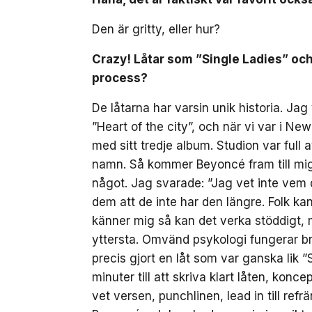
Den är gritty, eller hur?
Crazy! Låtar som ”Single Ladies” och 
process?
De låtarna har varsin unik historia. Ja
”Heart of the city”, och när vi var i Ne
med sitt tredje album. Studion var full 
namn. Så kommer Beyoncé fram till mig 
något. Jag svarade: ”Jag vet inte vem 
dem att de inte har den längre. Folk k
känner mig så kan det verka stöddigt, me
yttersta. Omvänd psykologi fungerar b
precis gjort en låt som var ganska lik ”
minuter till att skriva klart låten, kon
vet versen, punchlinen, lead in till ref