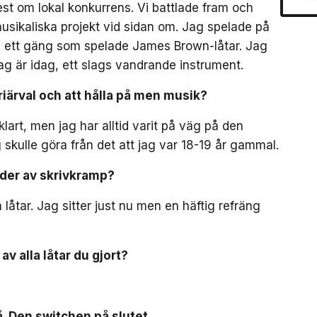
est om lokal konkurrens. Vi battlade fram och
musikaliska projekt vid sidan om. Jag spelade på
med ett gäng som spelade James Brown-låtar. Jag
jag är idag, ett slags vandrande instrument.
rriärval och att hålla på men musik?
sklart, men jag har alltid varit på väg på den
 skulle göra från det att jag var 18-19 år gammal.
ioder av skrivkramp?
 låtar. Jag sitter just nu men en häftig refräng
 av alla låtar du gjort?
så. Den switchen på slutet…