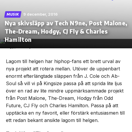
9 december, 2016
MUSIK
Nya skivsläpp av Tech N9ne, Post Malone,
The-Dream, Hodgy, CJ Fly & Charles
Skip
to
Hamilton
the
content
Lagom till helgen har hiphop-fans ett brett urval av
nya projekt att rotera mellan. Utöver de uppenbart
enormt efterlängtade släppen från J. Cole och Ab-
Soul så vill vi på Kingsize passa på att sprida lite ljus
över en rad av lite mindre uppmärksammade projekt
från Post Malone, The-Dream, Hodgy från Odd
Future, CJ Fly och Charles Hamilton. Passa på att
upptäcka en ny favorit, eller förstärk entusiasmen till
ett redan bekant ansikte lagom till helgen.