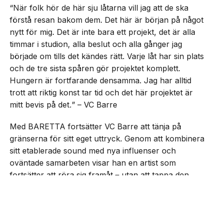
“När folk hör de här sju låtarna vill jag att de ska
förstå resan bakom dem. Det här är början på något
nytt för mig. Det är inte bara ett projekt, det är alla
timmar i studion, alla beslut och alla gånger jag
började om tills det kändes rätt. Varje låt har sin plats
och de tre sista spåren gör projektet komplett.
Hungern är fortfarande densamma. Jag har alltid
trott att riktig konst tar tid och det här projektet är
mitt bevis på det
.
” – VC Barre
Med BARETTA fortsätter VC Barre att tänja på
gränserna för sitt eget uttryck. Genom att kombinera
sitt etablerade sound med nya influenser och
oväntade samarbeten visar han en artist som
fortsätter att röra sig framåt – utan att tappa den
drivkraft som präglat honom från start.
NEXT UP
VC Barre släpper EP:n
”BARETTA”
Lyssna på EP:n nedan: