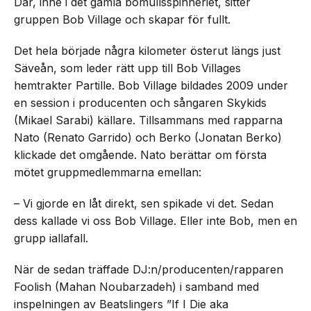
Där, inne i det gamla bomullsspinneriet, sitter
gruppen Bob Village och skapar för fullt.
Det hela började några kilometer österut längs just
Säveån, som leder rätt upp till Bob Villages
hemtrakter Partille. Bob Village bildades 2009 under
en session i producenten och sångaren Skykids
(Mikael Sarabi) källare. Tillsammans med rapparna
Nato (Renato Garrido) och Berko (Jonatan Berko)
klickade det omgående. Nato berättar om första
mötet gruppmedlemmarna emellan:
– Vi gjorde en låt direkt, sen spikade vi det. Sedan
dess kallade vi oss Bob Village. Eller inte Bob, men en
grupp iallafall.
När de sedan träffade DJ:n/producenten/rapparen
Foolish (Mahan Noubarzadeh) i samband med
inspelningen av Beatslingers ”If I Die aka