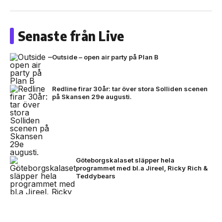
Senaste från Live
Outside – open air party på Plan B
Redline firar 30år: tar över stora Solliden scenen
på Skansen 29e augusti.
Göteborgskalaset släpper hela
programmet med bl.a Jireel, Ricky Rich &
Teddybears
NEXT UP
David Byrne avslutade festivalhelgen –
Nothing lanserar Club Nothing -