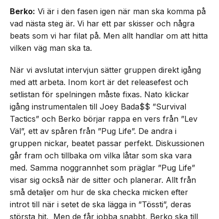
Berko:
Vi är i den fasen igen när man ska komma på
vad nästa steg är. Vi har ett par skisser och några
beats som vi har filat på. Men allt handlar om att hitta
vilken väg man ska ta.
När vi avslutat intervjun sätter gruppen direkt igång
med att arbeta. Inom kort är det releasefest och
setlistan för spelningen måste fixas. Nato klickar
igång instrumentalen till Joey Bada$$ ”Survival
Tactics” och Berko börjar rappa en vers från ”Lev
Väl”, ett av spåren från ”Pug Life”. De andra i
gruppen nickar, beatet passar perfekt. Diskussionen
går fram och tillbaka om vilka låtar som ska vara
med. Samma noggrannhet som präglar ”Pug Life”
visar sig också när de sitter och planerar. Allt från
små detaljer om hur de ska checka micken efter
introt till när i setet de ska lägga in ”Tössti”, deras
största hit. Men de får jobba snabbt, Berko ska till