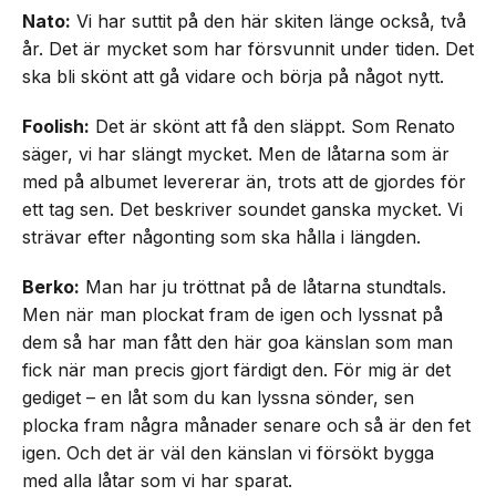
Nato:
Vi har suttit på den här skiten länge också, två
år. Det är mycket som har försvunnit under tiden. Det
ska bli skönt att gå vidare och börja på något nytt.
Foolish:
Det är skönt att få den släppt. Som Renato
säger, vi har slängt mycket. Men de låtarna som är
med på albumet levererar än, trots att de gjordes för
ett tag sen. Det beskriver soundet ganska mycket. Vi
strävar efter någonting som ska hålla i längden.
Berko:
Man har ju tröttnat på de låtarna stundtals.
Men när man plockat fram de igen och lyssnat på
dem så har man fått den här goa känslan som man
fick när man precis gjort färdigt den. För mig är det
gediget – en låt som du kan lyssna sönder, sen
plocka fram några månader senare och så är den fet
igen. Och det är väl den känslan vi försökt bygga
med alla låtar som vi har sparat.