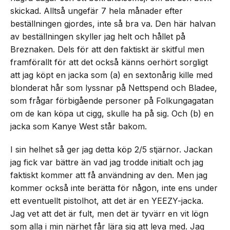
skickad. Alltså ungefär 7 hela månader efter
beställningen gjordes, inte så bra va. Den här halvan
av beställningen skyller jag helt och hållet på
Breznaken. Dels för att den faktiskt är skitful men
framförallt för att det också känns oerhört sorgligt
att jag köpt en jacka som (a) en sextonårig kille med
blonderat hår som lyssnar på Nettspend och Bladee,
som frågar förbigående personer på Folkungagatan
om de kan köpa ut cigg, skulle ha på sig. Och (b) en
jacka som Kanye West står bakom.
I sin helhet så ger jag detta köp 2/5 stjärnor. Jackan
jag fick var bättre än vad jag trodde initialt och jag
faktiskt kommer att få användning av den. Men jag
kommer också inte berätta för någon, inte ens under
ett eventuellt pistolhot, att det är en YEEZY-jacka.
Jag vet att det är fult, men det är tyvärr en vit lögn
som alla i min närhet får lära sig att leva med. Jag