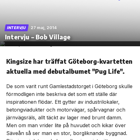
27 maj, 2014
INTERVJU
Skip
Intervju – Bob Village
to
the
content
Kingsize har träffat Göteborg-kvartetten
aktuella med debutalbumet "Pug Life".
De som varit runt Gamlestadstorget i Göteborg skulle
förmodligen inte beskriva det som ett ställe där
inspirationen flödar. Ett gytter av industrilokaler,
betongviadukter och motorvägar, spårvagnar och
järnvägsräls, allt täckt av lager med brunt damm.
Men om man vrider lite på huvudet och kikar över
Säveån så ser man en stor, borgliknande byggnad.