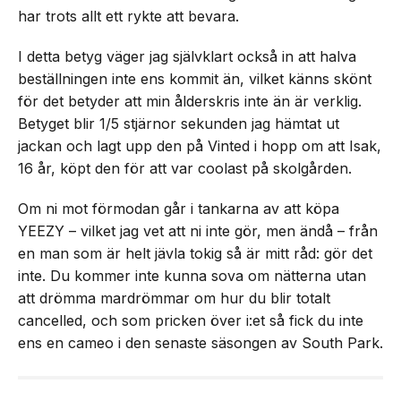
har trots allt ett rykte att bevara.
I detta betyg väger jag självklart också in att halva
beställningen inte ens kommit än, vilket känns skönt
för det betyder att min ålderskris inte än är verklig.
Betyget blir 1/5 stjärnor sekunden jag hämtat ut
jackan och lagt upp den på Vinted i hopp om att Isak,
16 år, köpt den för att var coolast på skolgården.
Om ni mot förmodan går i tankarna av att köpa
YEEZY – vilket jag vet att ni inte gör, men ändå – från
en man som är helt jävla tokig så är mitt råd: gör det
inte. Du kommer inte kunna sova om nätterna utan
att drömma mardrömmar om hur du blir totalt
cancelled, och som pricken över i:et så fick du inte
ens en cameo i den senaste säsongen av South Park.