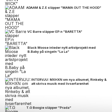
ADAAM & Z.E släpper ”MAMA OUT THE HOOD”
VC Barre släpper EP:n ”BARETTA”
Black Moose inleder nytt artistprojekt med
B.Baby på singeln ”La La”
INTERVJU: MXHXN om nya albumet, Rinkeby &
att skriva musik med livserfarenhet
T.G Boogie släpper ”Prada”