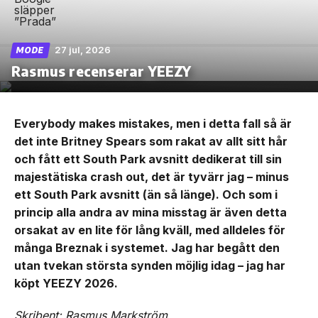
27 jul, 2026
MODE
Rasmus recenserar YEEZY
Everybody makes mistakes, men i detta fall så är
det inte Britney Spears som rakat av allt sitt hår
och fått ett South Park avsnitt dedikerat till sin
majestätiska crash out, det är tyvärr jag – minus
ett South Park avsnitt (än så länge). Och som i
princip alla andra av mina misstag är även detta
orsakat av en lite för lång kväll, med alldeles för
många Breznak i systemet. Jag har begått den
utan tvekan största synden möjlig idag – jag har
köpt YEEZY 2026.
Skribent: Rasmus Markström