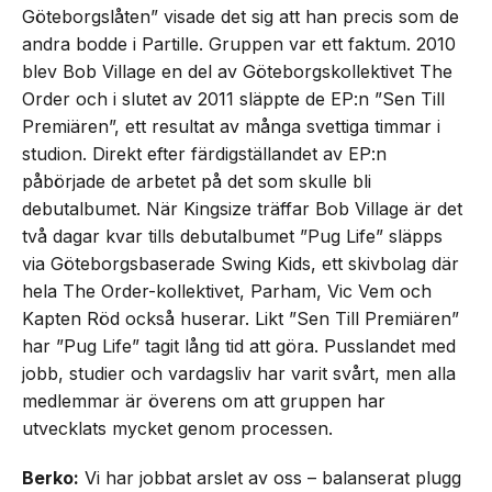
Göteborgslåten” visade det sig att han precis som de
andra bodde i Partille. Gruppen var ett faktum. 2010
blev Bob Village en del av Göteborgskollektivet The
Order och i slutet av 2011 släppte de EP:n ”Sen Till
Premiären”, ett resultat av många svettiga timmar i
studion. Direkt efter färdigställandet av EP:n
påbörjade de arbetet på det som skulle bli
debutalbumet. När Kingsize träffar Bob Village är det
två dagar kvar tills debutalbumet ”Pug Life” släpps
via Göteborgsbaserade Swing Kids, ett skivbolag där
hela The Order-kollektivet, Parham, Vic Vem och
Kapten Röd också huserar. Likt ”Sen Till Premiären”
har ”Pug Life” tagit lång tid att göra. Pusslandet med
jobb, studier och vardagsliv har varit svårt, men alla
medlemmar är överens om att gruppen har
utvecklats mycket genom processen.
Berko:
Vi har jobbat arslet av oss – balanserat plugg