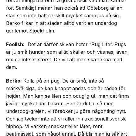
förväntningarna och få göra precis vad man känner
för. Samtidigt menar han också att Göteborg är en
stad som inte haft särskilt mycket rampljus på sig.
Berko flikar in att staden alltid varit en underdog
gentemot Stockholm.
Foolish:
Det är därför skivan heter ”Pug Life”. Pugs
är ju små hundar som alltid skäller och väsnas, även
om de inte är störst. De vill att man ska räkna med
dem.
Berko:
Kolla på en pug. De är små, inte så
märkvärdiga, de kan knappt andas och är rädda för
höjder. Man kan se liten och oduglig ut, men det finns
jävligt mycket där bakom. Sen är det ju så med
underdog-grejen, vi försöker ju göra någonting nytt.
Och jag tycker inte att vi faller in i traditionell svensk
hiphop. Vi varken snackar eller låter, rent
beatmässigt, som något annat. Då blir man ju såklart