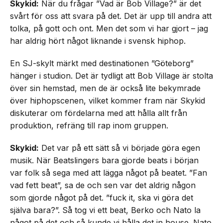
Skykid:
När du frågar ”Vad är Bob Village?” är det
svårt för oss att svara på det. Det är upp till andra att
tolka, på gott och ont. Men det som vi har gjort – jag
har aldrig hört något liknande i svensk hiphop.
En SJ-skylt märkt med destinationen ”Göteborg”
hänger i studion. Det är tydligt att Bob Village är stolta
över sin hemstad, men de är också lite bekymrade
över hiphopscenen, vilket kommer fram när Skykid
diskuterar om fördelarna med att hålla allt från
produktion, refräng till rap inom gruppen.
Skykid:
Det var på ett sätt så vi började göra egen
musik. När Beatslingers bara gjorde beats i början
var folk så sega med att lägga något på beatet. ”Fan
vad fett beat”, sa de och sen var det aldrig någon
som gjorde något på det. ”fuck it, ska vi göra det
själva bara?”. Så tog vi ett beat, Berko och Nato la
något på det och så kunde vi hålla det in house. Nato