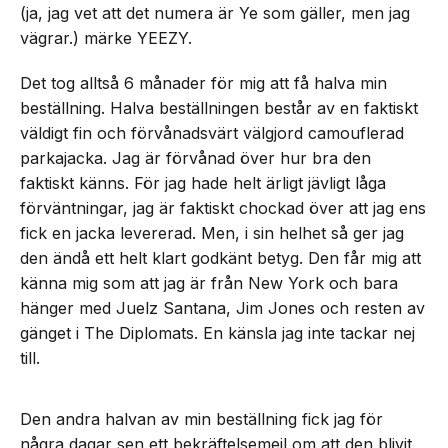
(ja, jag vet att det numera är Ye som gäller, men jag
vägrar.) märke YEEZY.
Det tog alltså 6 månader för mig att få halva min
beställning. Halva beställningen består av en faktiskt
väldigt fin och förvånadsvärt välgjord camouflerad
parkajacka. Jag är förvånad över hur bra den
faktiskt känns. För jag hade helt ärligt jävligt låga
förväntningar, jag är faktiskt chockad över att jag ens
fick en jacka levererad. Men, i sin helhet så ger jag
den ändå ett helt klart godkänt betyg. Den får mig att
känna mig som att jag är från New York och bara
hänger med Juelz Santana, Jim Jones och resten av
gänget i The Diplomats. En känsla jag inte tackar nej
till.
Den andra halvan av min beställning fick jag för
några dagar sen ett bekräftelsemejl om att den blivit