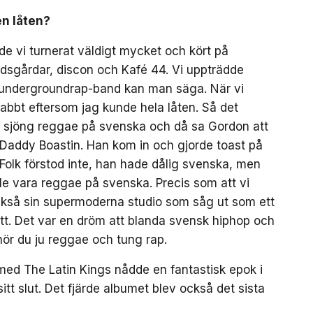
n l
å
ten?
ade vi turnerat väldigt mycket och kört på
tidsgårdar, discon och Kafé 44. Vi uppträdde
ett undergroundrap-band kan man säga. När vi
nabbt eftersom jag kunde hela låten. Så det
om sjöng reggae på svenska och då sa Gordon att
a Daddy Boastin. Han kom in och gjorde toast på
 Folk förstod inte, han hade dålig svenska, men
lle vara reggae på svenska. Precis som att vi
ckså sin supermoderna studio som såg ut som ett
ett. Det var en dröm att blanda svensk hiphop och
hör du ju reggae och tung rap.
med The Latin Kings nådde en fantastisk epok i
tt slut. Det fjärde albumet blev också det sista