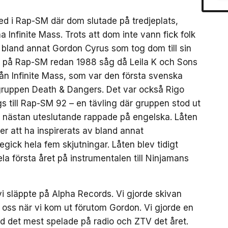
ed i Rap-SM där dom slutade på tredjeplats,
 Infinite Mass. Trots att dom inte vann fick folk
 bland annat Gordon Cyrus som tog dom till sin
r på Rap-SM redan 1988 såg då Leila K och Sons
ån Infinite Mass, som var den första svenska
 gruppen Death & Dangers. Det var också Rigo
 till Rap-SM 92 – en tävling där gruppen stod ut
n nästan uteslutande rappade på engelska. Låten
er att ha inspirerats av bland annat
ick hela fem skjutningar. Låten blev tidigt
 första året på instrumentalen till Ninjamans
vi släppte på Alpha Records. Vi gjorde skivan
 oss när vi kom ut förutom Gordon. Vi gjorde en
and det mest spelade på radio och ZTV det året.