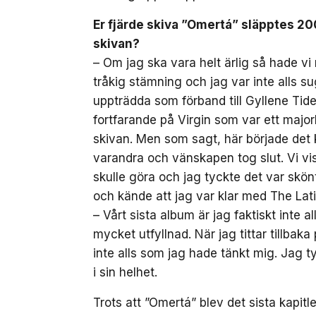
Er fjärde skiva ”Omertá” släpptes 20
skivan?
– Om jag ska vara helt ärlig så hade vi 
tråkig stämning och jag var inte alls sug
uppträdda som förband till Gyllene Tider
fortfarande på Virgin som var ett majo
skivan. Men som sagt, här började det k
varandra och vänskapen tog slut. Vi vis
skulle göra och jag tyckte det var skönt
och kände att jag var klar med The Lati
– Vårt sista album är jag faktiskt inte 
mycket utfyllnad. När jag tittar tillbaka 
inte alls som jag hade tänkt mig. Jag t
i sin helhet.
Trots att ”Omertá” blev det sista kapit