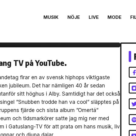
MUSIK
NÖJE
LIVE
MODE
FI
uslang TV – 30 år
e Latin Kings
lang TV på YouTube.
andetag firar en av svensk hiphops viktigaste
cken jubileum. Det har nämligen 40 år sedan
anför sitt höghus i Alby. Samtidigt har det också
tsingel ”Snubben trodde han va cool” släpptes på
uppens fjärde och sista album ”Omertá”
ileum och tidsmarkörer satte jag mig ner med
 i Gatuslang-TV för att prata om hans musik, liv
oppar och djupa dalar.