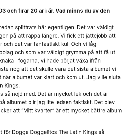
03 och firar 20
år i å
r. Vad minns du av den
redan splittrats här egentligen. Det var väldigt
en på att rappa längre. Vi fick ett jättejobb att
 och det var fantastiskt kul. Och vi låg
rbolag och som var väldigt grymma på att få ut
naka i fogarna, vi hade börjat växa ifrån
ste nog att det skulle vara det sista albumet vi
 när albumet var klart och kom ut. Jag ville sluta
n Kings.
alls så nöjd med. Det är mycket lek och det är
på albumet blir jag lite ledsen faktiskt. Det blev
ycker att ”Mitt kvarter” är ett mycket bättre album
let för Dogge Doggelitos The Latin Kings så