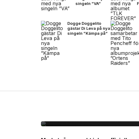
singeln ”VA”
Dogge Doggelito
gästar Di Leva på nya
singeln ”Kämpa på”
7 jul, 2026
NYHETER
Adidas presenterar Tr
matchbollen för semi-
finalmatcherna i VM