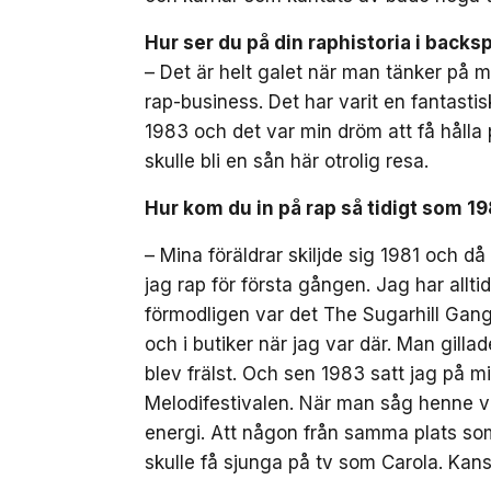
Hur ser du på
din raphistoria i back
– Det är helt galet när man tänker på m
rap-business. Det har varit en fantasti
1983 och det var min dröm att få hålla 
skulle bli en sån här otrolig resa.
Hur kom du in på
rap s
å tidigt som 1
– Mina föräldrar skiljde sig 1981 och d
jag rap för första gången. Jag har alltid
förmodligen var det The Sugarhill Ga
och i butiker när jag var där. Man gilla
blev frälst. Och sen 1983 satt jag på m
Melodifestivalen. När man såg henne v
energi. Att någon från samma plats so
skulle få sjunga på tv som Carola. Kan