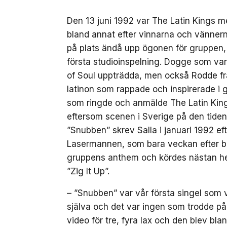
Den 13 juni 1992 var The Latin Kings m
bland annat efter vinnarna och vännerna
på plats ändå upp ögonen för gruppen,
första studioinspelning. Dogge som va
of Soul uppträdda, men också Rodde fr
latinon som rappade och inspirerade i
som ringde och anmälde The Latin Kings
eftersom scenen i Sverige på den tide
”Snubben” skrev Salla i januari 1992 eft
Lasermannen, som bara veckan efter beg
gruppens anthem och kördes nästan hela
”Zig It Up”.
– ”Snubben” var vår första singel som 
själva och det var ingen som trodde på
video för tre, fyra lax och den blev bl