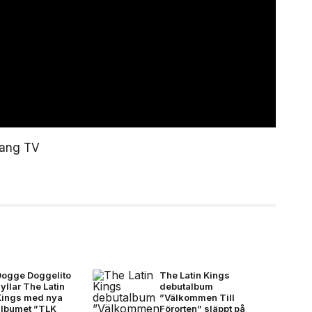
lang TV
Dogge Doggelito
The Latin Kings
yllar The Latin
debutalbum
Kings med nya
”Välkommen Till
albumet ”TLK
Förorten” släppt på