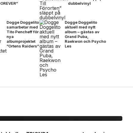
FOREVER”
dubbelvinyl
Dogge Doggelito
Dogge Doggelito
samarbetar med
aktuell med nytt
Tito Pencheff för
album – gästas av
nya
Grand Puba,
albumprojektet
Raekwon och Psycho
”Ortens Raiders”
Les
ionda Final –
, brons- &