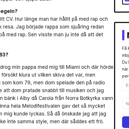
spegeln?
itt CV. Hur länge man har hållit på med rap och
sk resa. Jag började rappa som sjuåring redan
på med rap. Sen visste man ju inte då att det
Få 
983?
inb
Du 
å drog min pappa med mig till Miami och där hörde
när
 försökt klura ut vilken skiva det var, men
per
ng som kom 79, men dom spelade den på radio
de att dom pratade snabbt till musiken och jag
in bänk i Alby då Carola från Norra Botkyrka vann
inna hela Melodifestivalen gav det så mycket
m mig kunde lyckas. Så då önskade jag att jag
ske inte samma style, men där såddes ett frö.