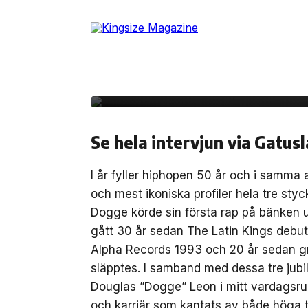
Skip
to
9 oktober, 2023
INTERVJU
the
Dogge Doggelito x Gat
content
sedan debuten med Th
Se hela intervjun via Gatus
I år fyller hiphopen 50 år och i samma 
och mest ikoniska profiler hela tre sty
Dogge körde sin första rap på bänken ut
gått 30 år sedan The Latin Kings debu
Alpha Records 1993 och 20 år sedan gr
släpptes. I samband med dessa tre jub
Douglas ”Dogge” Leon i mitt vardagsrum
och karriär som kantats av både höga t