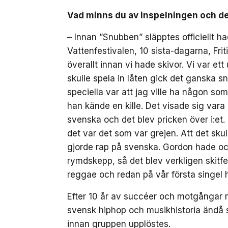
Vad minns du av inspelningen och de
– Innan ”Snubben” släpptes officiellt h
Vattenfestivalen, 10 sista-dagarna, Fri
överallt innan vi hade skivor. Vi var 
skulle spela in låten gick det ganska s
speciella var att jag ville ha någon s
han kände en kille. Det visade sig var
svenska och det blev pricken över i:et.
det var det som var grejen. Att det sku
gjorde rap på svenska. Gordon hade o
rymdskepp, så det blev verkligen skitf
reggae och redan på vår första singel 
Efter 10 år av succéer och motgångar 
svensk hiphop och musikhistoria ändå si
innan gruppen upplöstes.