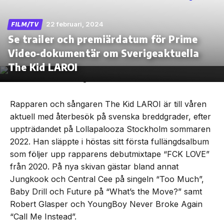
22 februari, 2024
FILM/TV
Se trailer och premiärdatum för Prime
Video-dokumentär om Sverigeaktuella
Skip
to
The Kid LAROI
the
content
Rapparen och sångaren The Kid LAROI är till våren
aktuell med återbesök på svenska breddgrader, efter
uppträdandet på Lollapalooza Stockholm sommaren
2022. Han släppte i höstas sitt första fullängdsalbum
som följer upp rapparens debutmixtape “FCK LOVE”
från 2020. På nya skivan gästar bland annat
Jungkook och Central Cee på singeln “Too Much”,
Baby Drill och Future på “What’s the Move?” samt
Robert Glasper och YoungBoy Never Broke Again
“Call Me Instead”.