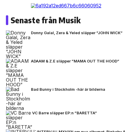
Senaste från Musik
Donny Galal, Zera & Yeled släpper ”JOHN WICK”
ADAAM & Z.E släpper ”MAMA OUT THE HOOD”
Bad Bunny i Stockholm -här är bilderna
VC Barre släpper EP:n ”BARETTA”
INTERVJU: MXHXN om nya albumet, Rinkeby &