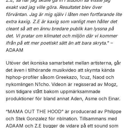
exakt vad jag ville göra. Resultatet blev över
förväntan. Jag är mig själv i låten men fortfarande lite
extra kaxig. Z.E är kaxig som vanligt men håller det
cleant så att en ännu bredare publik kan lyssna på
det. Vi pratar om klimatet och miljön där vi kommer
ifrån på ett mer poetiskt sätt än att bara skryta.
” –
ADAAM
Utöver det ikoniska samarbetet mellan artisterna, går
det även i tillhörande musikvideo att skymta kända
hiphop-profiler såsom Greekazo, 1cuz, Naod och
nykomlingen N1cho. Videon är regisserad av Mogz,
som tidigare stått bakom uppmärksammade
produktioner för bland annat Aden, Asme och Einar.
“MAMA OUT THE HOOD” är producerad av Philippe
och Stek Gonzalez för nblnation. Tillsammans med
ADAAM och Z.E bygger de vidare på ett sound som