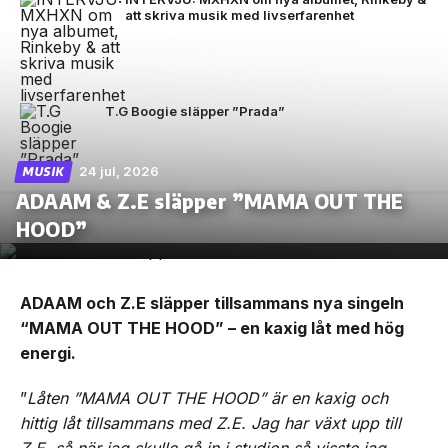
att skriva musik med livserfarenhet
T.G Boogie släpper ”Prada”
24 jul, 2026
MUSIK
ADAAM & Z.E släpper ”MAMA OUT THE
HOOD”
ADAAM och Z.E släpper tillsammans nya singeln
“MAMA OUT THE HOOD” – en kaxig låt med hög
energi.
”
Låten ”MAMA OUT THE HOOD” är en kaxig och
hittig låt tillsammans med Z.E. Jag har växt upp till
Z.E, så när jag skulle gå in i studion så visste jag