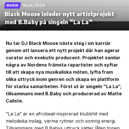
10 jul, 2026
MUSIK
Black Moose inleder nytt artistprojekt
med B.Baby på singeln ”La La”
Nu tar DJ Black Moose nästa steg i sin karriär
genom att lansera ett nytt projekt där han agerar
curator och exekutiv producent. Projektet samlar
några av Nordens främsta rapartister och syftar
till att skapa nya musikaliska möten, lyfta fram
olika uttryck inom genren och skapa en plattform
för starka samarbeten. Först ut är singeln ”La La”,
tillsammans med B.Baby och producerad av Matte
Caliste.
”La La” är en afrobeat-inspirerad klubbhit med
melodiska inslag, varma rytmer och somrig energi.
Tillsammans med B.Babys uttryck sätter låten tonen