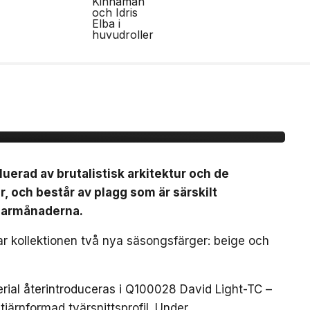
r Ghost-linjen för
luerad av brutalistisk arkitektur och de
r, och består av plagg som är särskilt
marmånaderna.
rar kollektionen två nya säsongsfärger: beige och
erial återintroduceras i Q100028 David Light-TC –
järnformad tvärsnittsprofil. Under