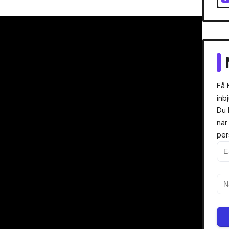
Få 
inb
Du 
när
per