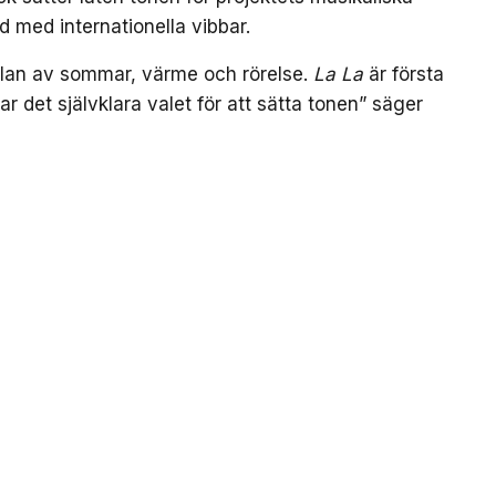
d med internationella vibbar.
nslan av sommar, värme och rörelse.
La La
är första
var det självklara valet för att sätta tonen” säger
 artistprojekt med B.Baby på