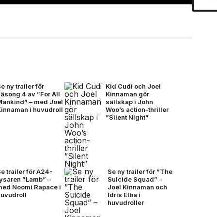
e ny trailer för
Kid Cudi och Joel
äsong 4 av ”For All
Kinnaman gör
Mankind” – med Joel
sällskap i John
Kinnaman i huvudroll
Woo’s action-thriller
”Silent Night”
e trailer för A24-
Se ny trailer för ”The
rysaren ”Lamb” –
Suicide Squad” –
med Noomi Rapace i
Joel Kinnaman och
huvudroll
Idris Elba i
huvudroller