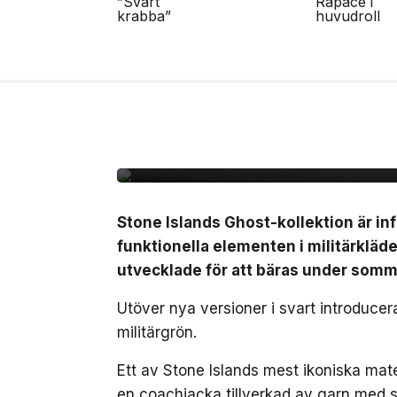
8 jul, 2026
MODE
Stone Island omarbeta
sommaren
Stone Islands Ghost-kollektion är inf
funktionella elementen i militärkläde
utvecklade för att bäras under som
Utöver nya versioner i svart introduce
militärgrön.
Ett av Stone Islands mest ikoniska mat
en coachjacka tillverkad av garn med st