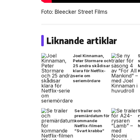
Foto: Bleecker Street Films
Liknande artiklar
Joel Kinnaman,
S
Peter Stormare och
s
25 andra skådisar
klara för Netflix-
serie om
seriemördare
Se trailer och
S
premiärdatum för
kommande
Netflix-filmen
”Svart krabba”