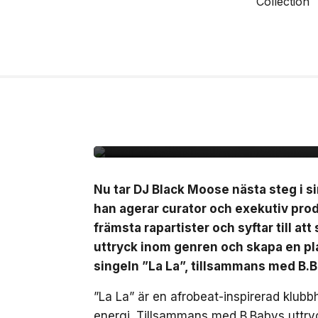
10 jul, 2026
MUSIK
Black Moose inleder n
B.Baby på singeln ”La
Nu tar DJ Black Moose nästa steg i si
han agerar curator och exekutiv pro
främsta rapartister och syftar till at
uttryck inom genren och skapa en pla
singeln ”La La”, tillsammans med B.
”La La” är en afrobeat-inspirerad klub
energi. Tillsammans med B.Babys uttryc