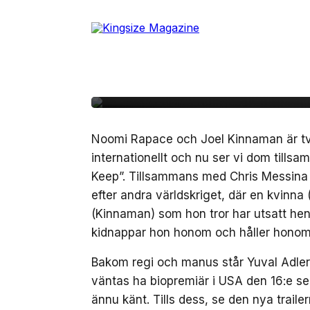
Skip
to
18 augusti, 2020
FILM/TV
the
Se Joel Kinnaman och
content
filmtrailern för ”The
Noomi Rapace och Joel Kinnaman är tv
internationellt och nu ser vi dom til
Keep”. Tillsammans med Chris Messina o
efter andra världskriget, där en kvinna
(Kinnaman) som hon tror har utsatt hen
kidnappar hon honom och håller honom 
Bakom regi och manus står Yuval Adle
väntas ha biopremiär i USA den 16:e s
ännu känt. Tills dess, se den nya traile