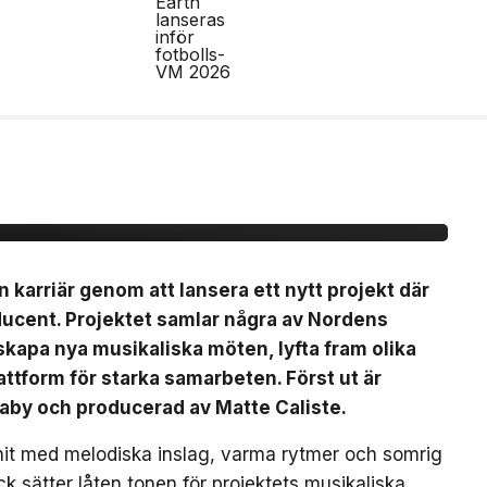
ytt artistprojekt med
 La”
n karriär genom att lansera ett nytt projekt där
ducent. Projektet samlar några av Nordens
t skapa nya musikaliska möten, lyfta fram olika
ttform för starka samarbeten. Först ut är
Baby och producerad av Matte Caliste.
bhit med melodiska inslag, varma rytmer och somrig
k sätter låten tonen för projektets musikaliska