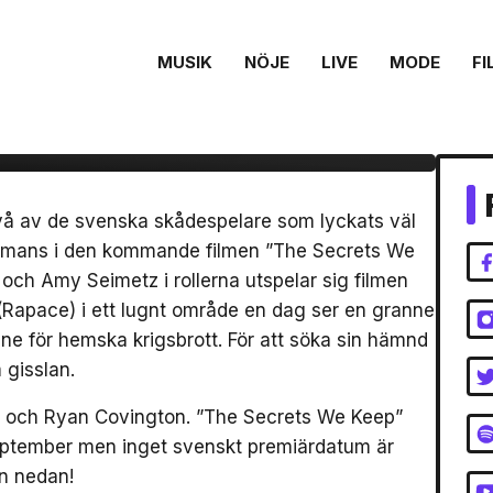
MUSIK
NÖJE
LIVE
MODE
FI
 Noomi Rapace i
 Secrets We Keep”
å av de svenska skådespelare som lyckats väl
lsammans i den kommande filmen ”The Secrets We
ch Amy Seimetz i rollerna utspelar sig filmen
 (Rapace) i ett lugnt område en dag ser en granne
ne för hemska krigsbrott. För att söka sin hämnd
gisslan.
r och Ryan Covington. ”The Secrets We Keep”
eptember men inget svenskt premiärdatum är
rn nedan!