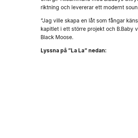
riktning och levererar ett modernt soun
”Jag ville skapa en låt som fångar kä
kapitlet i ett större projekt och B.Baby 
Black Moose.
Lyssna på ”La La” nedan:
NEXT UP
Black Moose inleder nytt
singeln ”La La”
Senaste från Musik