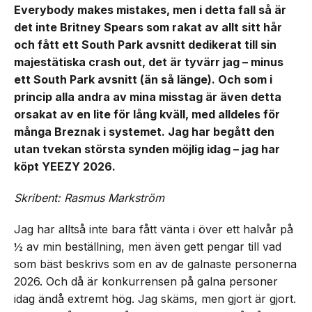
Everybody makes mistakes, men i detta fall så är
det inte Britney Spears som rakat av allt sitt hår
och fått ett South Park avsnitt dedikerat till sin
majestätiska crash out, det är tyvärr jag – minus
ett South Park avsnitt (än så länge). Och som i
princip alla andra av mina misstag är även detta
orsakat av en lite för lång kväll, med alldeles för
många Breznak i systemet. Jag har begått den
utan tvekan största synden möjlig idag – jag har
köpt YEEZY 2026.
Skribent: Rasmus Markström
Jag har alltså inte bara fått vänta i över ett halvår på
½ av min beställning, men även gett pengar till vad
som bäst beskrivs som en av de galnaste personerna
2026. Och då är konkurrensen på galna personer
idag ändå extremt hög. Jag skäms, men gjort är gjort.