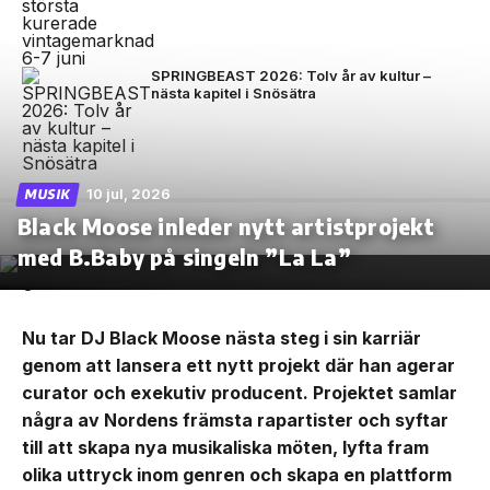
SPRINGBEAST 2026: Tolv år av kultur –
nästa kapitel i Snösätra
10 jul, 2026
MUSIK
Black Moose inleder nytt artistprojekt
med B.Baby på singeln ”La La”
Nu tar DJ Black Moose nästa steg i sin karriär
genom att lansera ett nytt projekt där han agerar
curator och exekutiv producent. Projektet samlar
några av Nordens främsta rapartister och syftar
till att skapa nya musikaliska möten, lyfta fram
olika uttryck inom genren och skapa en plattform