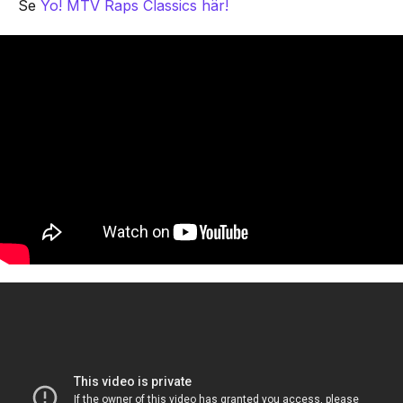
Se
Yo! MTV Raps Classics här!