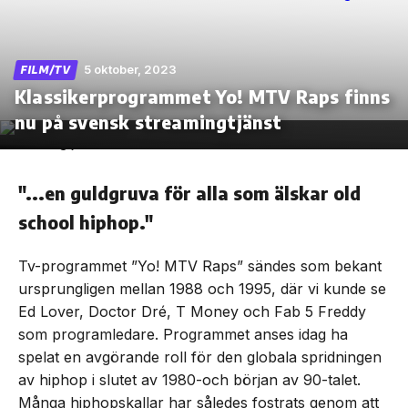
5 oktober, 2023
FILM/TV
Klassikerprogrammet Yo! MTV Raps finns
Skip
to
nu på svensk streamingtjänst
the
content
"...en guldgruva för alla som älskar old
school hiphop."
Tv-programmet ”Yo! MTV Raps” sändes som bekant
ursprungligen mellan 1988 och 1995, där vi kunde se
Ed Lover, Doctor Dré, T Money och Fab 5 Freddy
som programledare. Programmet anses idag ha
spelat en avgörande roll för den globala spridningen
av hiphop i slutet av 1980-och början av 90-talet.
Många hiphopskallar har således fostrats genom att