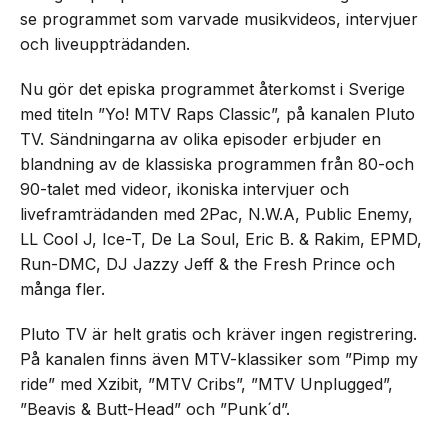
se programmet som varvade musikvideos, intervjuer
och liveuppträdanden.
Nu gör det episka programmet återkomst i Sverige
med titeln ”Yo! MTV Raps Classic”, på kanalen Pluto
TV. Sändningarna av olika episoder erbjuder en
blandning av de klassiska programmen från 80-och
90-talet med videor, ikoniska intervjuer och
liveframträdanden med 2Pac, N.W.A, Public Enemy,
LL Cool J, Ice-T, De La Soul, Eric B. & Rakim, EPMD,
Run-DMC, DJ Jazzy Jeff & the Fresh Prince och
många fler.
Pluto TV är helt gratis och kräver ingen registrering.
På kanalen finns även MTV-klassiker som ”Pimp my
ride” med Xzibit, ”MTV Cribs”, ”MTV Unplugged”,
”Beavis & Butt-Head” och ”Punk´d”.