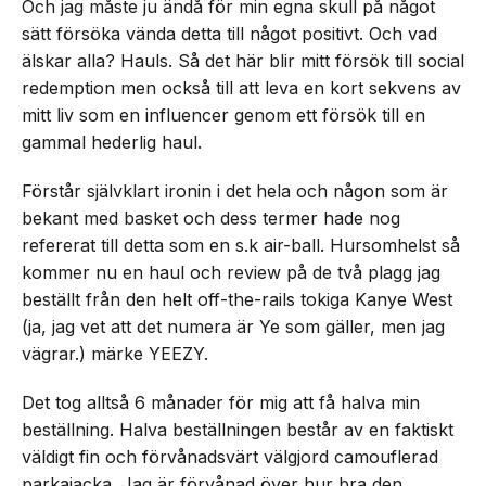
Och jag måste ju ändå för min egna skull på något
sätt försöka vända detta till något positivt. Och vad
älskar alla? Hauls. Så det här blir mitt försök till social
redemption men också till att leva en kort sekvens av
mitt liv som en influencer genom ett försök till en
gammal hederlig haul.
Förstår självklart ironin i det hela och någon som är
bekant med basket och dess termer hade nog
refererat till detta som en s.k air-ball. Hursomhelst så
kommer nu en haul och review på de två plagg jag
beställt från den helt off-the-rails tokiga Kanye West
(ja, jag vet att det numera är Ye som gäller, men jag
vägrar.) märke YEEZY.
Det tog alltså 6 månader för mig att få halva min
beställning. Halva beställningen består av en faktiskt
väldigt fin och förvånadsvärt välgjord camouflerad
parkajacka. Jag är förvånad över hur bra den