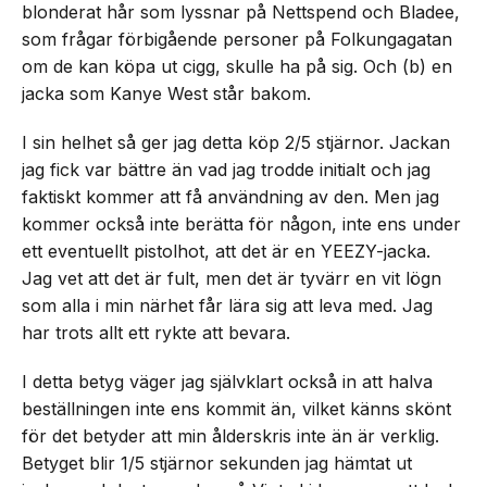
blonderat hår som lyssnar på Nettspend och Bladee,
som frågar förbigående personer på Folkungagatan
om de kan köpa ut cigg, skulle ha på sig. Och (b) en
jacka som Kanye West står bakom.
I sin helhet så ger jag detta köp 2/5 stjärnor. Jackan
jag fick var bättre än vad jag trodde initialt och jag
faktiskt kommer att få användning av den. Men jag
kommer också inte berätta för någon, inte ens under
ett eventuellt pistolhot, att det är en YEEZY-jacka.
Jag vet att det är fult, men det är tyvärr en vit lögn
som alla i min närhet får lära sig att leva med. Jag
har trots allt ett rykte att bevara.
I detta betyg väger jag självklart också in att halva
beställningen inte ens kommit än, vilket känns skönt
för det betyder att min ålderskris inte än är verklig.
Betyget blir 1/5 stjärnor sekunden jag hämtat ut