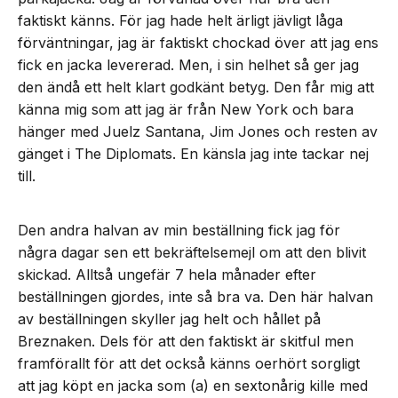
faktiskt känns. För jag hade helt ärligt jävligt låga
förväntningar, jag är faktiskt chockad över att jag ens
fick en jacka levererad. Men, i sin helhet så ger jag
den ändå ett helt klart godkänt betyg. Den får mig att
känna mig som att jag är från New York och bara
hänger med Juelz Santana, Jim Jones och resten av
gänget i The Diplomats. En känsla jag inte tackar nej
till.
Den andra halvan av min beställning fick jag för
några dagar sen ett bekräftelsemejl om att den blivit
skickad. Alltså ungefär 7 hela månader efter
beställningen gjordes, inte så bra va. Den här halvan
av beställningen skyller jag helt och hållet på
Breznaken. Dels för att den faktiskt är skitful men
framförallt för att det också känns oerhört sorgligt
att jag köpt en jacka som (a) en sextonårig kille med