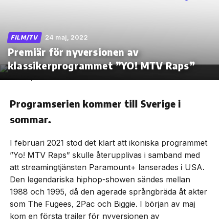
24 maj, 2022
FILM/TV
Premiär för nyversionen av
Skip
to
klassikerprogrammet ”YO! MTV Raps”
the
content
Programserien kommer till Sverige i
sommar.
I februari 2021 stod det klart att ikoniska programmet
”Yo! MTV Raps” skulle återupplivas i samband med
att streamingtjänsten Paramount+ lanserades i USA.
Den legendariska hiphop-showen sändes mellan
1988 och 1995, då den agerade språngbräda åt akter
som The Fugees, 2Pac och Biggie. I början av maj
kom en första trailer för nyversionen av