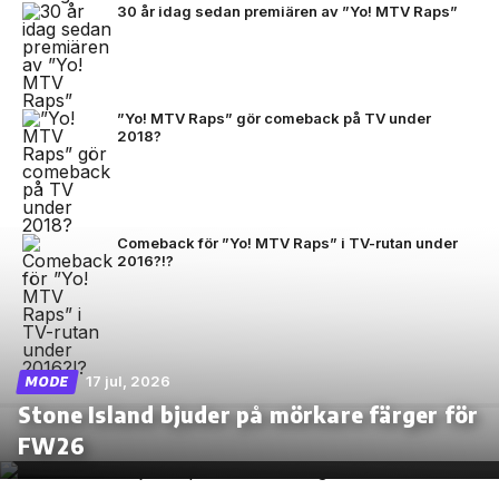
30 år idag sedan premiären av ”Yo! MTV Raps”
”Yo! MTV Raps” gör comeback på TV under
2018?
Comeback för ”Yo! MTV Raps” i TV-rutan under
2016?!?
17 jul, 2026
MODE
Stone Island bjuder på mörkare färger för
FW26