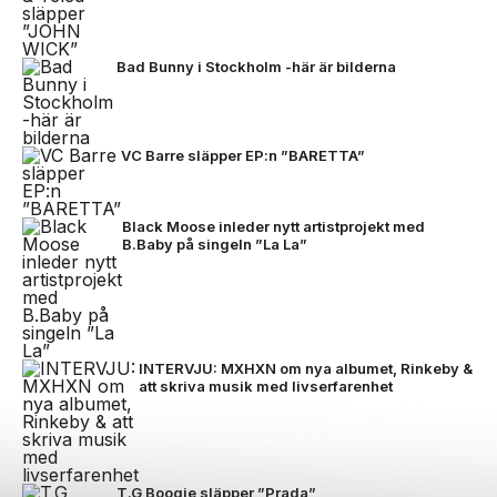
Bad Bunny i Stockholm -här är bilderna
VC Barre släpper EP:n ”BARETTA”
Black Moose inleder nytt artistprojekt med
B.Baby på singeln ”La La”
INTERVJU: MXHXN om nya albumet, Rinkeby &
att skriva musik med livserfarenhet
T.G Boogie släpper ”Prada”