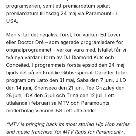
programserien, samt ett premiärdatum spikat
premiärdatum till tisdag 24 maj via Paramount+ i
USA.
Men vi tar det negativa först, för varken Ed Lover
eller Doctor Dré – som agerade programledare för
originalprogrammet – verkar vara med. Istället får vi
två nya värdar i form av DJ Diamond Kuts och
Conceited. I programmets första epsiod den 24 maj
bjuds det på en Freddie Gibbs-special. Därefter följer
program om Latto den 31 maj, Saba den 7 juni, J.I.D
den 14 juni, Shenseea den 21 juni, Tee Grizzley den
28 juni, IDK den 5 juli och Trina den 12 juli. I ett
uttalande i februari sa MTV och Paramounts
moderbolag ViacomCBS i ett uttalande:
“MTV is bringing back its most storied Hip Hop series
and music franchise Yo! MTV Raps for Paramount+.