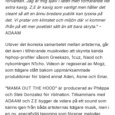
förväntan. Jag är mig själv i låten men fortfarande lite
extra kaxig. Z.E är kaxig som vanligt men håller det
cleant så att en ännu bredare publik kan lyssna på
det. Vi pratar om klimatet och miljön där vi kommer
ifrån på ett mer poetiskt sätt än att bara skryta.
” –
ADAAM
Utöver det ikoniska samarbetet mellan artisterna, går
det även i tillhörande musikvideo att skymta kända
hiphop-profiler såsom Greekazo, 1cuz, Naod och
nykomlingen N1cho. Videon är regisserad av Mogz,
som tidigare stått bakom uppmärksammade
produktioner för bland annat Aden, Asme och Einar.
“MAMA OUT THE HOOD” är producerad av Philippe
och Stek Gonzalez för nblnation. Tillsammans med
ADAAM och Z.E bygger de vidare på ett sound som
känns igen från båda artisternas tidigare musik, men i
en ny, energifylld tappning som förenar melodier,