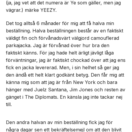
(ja, jag vet att det numera är Ye som gäller, men jag
vägrar.) märke YEEZY.
Det tog alltså 6 månader för mig att få halva min
beställning. Halva beställningen består av en faktiskt
väldigt fin och förvånadsvärt välgjord camouflerad
parkajacka. Jag är förvånad över hur bra den
faktiskt känns. För jag hade helt ärligt jävligt låga
förväntningar, jag är faktiskt chockad över att jag ens
fick en jacka levererad. Men, i sin helhet så ger jag
den ändå ett helt klart godkänt betyg. Den får mig att
känna mig som att jag är från New York och bara
hänger med Juelz Santana, Jim Jones och resten av
gänget i The Diplomats. En känsla jag inte tackar nej
till.
Den andra halvan av min beställning fick jag för
några dagar sen ett bekräftelsemejl om att den blivit