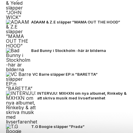
ADAAM & Z.E släpper ”MAMA OUT THE HOOD”
Bad Bunny i Stockholm -här är bilderna
VC Barre släpper EP:n ”BARETTA”
INTERVJU: MXHXN om nya albumet, Rinkeby &
att skriva musik med livserfarenhet
T.G Boogie släpper ”Prada”