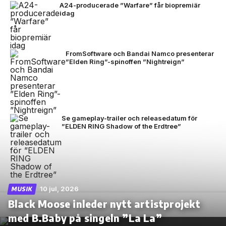
A24-producerade ”Warfare” får biopremiär
idag
FromSoftware och Bandai Namco presenterar
”Elden Ring”-spinoffen ”Nightreign”
Se gameplay-trailer och releasedatum för
”ELDEN RING Shadow of the Erdtree”
10 jul, 2026
MUSIK
Black Moose inleder nytt artistprojekt
med B.Baby på singeln ”La La”