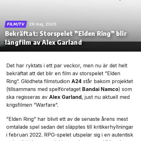
26 maj, 2025
FILM/TV
Bekräftat: Storspelet ”Elden Ring” blir
Skip
to
långfilm av Alex Garland
the
content
Det har ryktats i ett par veckor, men nu är det helt
bekräftat att det blir en film av storspelet ”Elden
Ring”. Glödheta filmstudion
A24
står bakom projektet
(tillsammans med spelföretaget
Bandai Namco
) som
ska regisseras av
Alex Garland
, just nu aktuell med
krigsfilmen ”Warfare”.
”Elden Ring” har blivit ett av de senaste årens mest
omtalade spel sedan det släpptes till kritikerhyllningar
i februari 2022. RPG-spelet utspelar sig i en autentisk