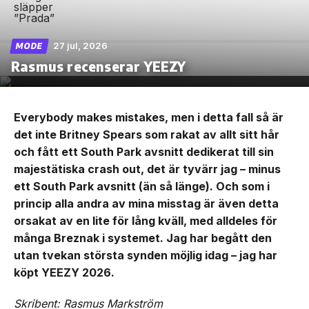
27 jul, 2026
MODE
Rasmus recenserar YEEZY
Everybody makes mistakes, men i detta fall så är
det inte Britney Spears som rakat av allt sitt hår
och fått ett South Park avsnitt dedikerat till sin
majestätiska crash out, det är tyvärr jag – minus
ett South Park avsnitt (än så länge). Och som i
princip alla andra av mina misstag är även detta
orsakat av en lite för lång kväll, med alldeles för
många Breznak i systemet. Jag har begått den
utan tvekan största synden möjlig idag – jag har
köpt YEEZY 2026.
Skribent: Rasmus Markström