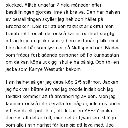
skickad. Alltså ungefär 7 hela månader efter
beställningen gjordes, inte så bra va. Den här halvan
av beställningen skyller jag helt och hållet på
Breznaken. Dels för att den faktiskt är skitful men
framförallt för att det också känns oerhört sorgligt
att jag köpt en jacka som (a) en sextonårig kille med
blonderat hår som lyssnar på Nettspend och Bladee,
som frågar förbigående personer på Folkungagatan
om de kan köpa ut cigg, skulle ha på sig. Och (b) en
jacka som Kanye West står bakom.
I sin helhet så ger jag detta köp 2/5 stjärnor. Jackan
jag fick var bättre än vad jag trodde initialt och jag
faktiskt kommer att få användning av den. Men jag
kommer också inte berätta för någon, inte ens under
ett eventuellt pistolhot, att det är en YEEZY-jacka.
Jag vet att det är fult, men det är tyvärr en vit lögn
som alla i min närhet får lära sig att leva med. Jag