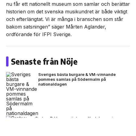
nu får ett nationellt museum som samlar och berättar
historien om det svenska musikundret är både viktigt
och efterlängtat. Vi är många i branschen som står
bakom satsningen” säger Mårten Aglander,
ordförande för IFPI Sverige.
Senaste från Nöje
Sveriges bästa burgare & VM-vinnande
pommes samlas på Södermalm på
nationaldagen
Crates: DJ Large gästar ny Youtube-serie om
producenter
NEXT UP
Sverige får ett nytt nationellt