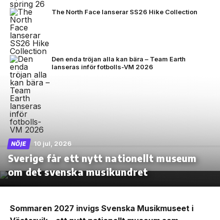
The North Face lanserar SS26 Hike Collection
Den enda tröjan alla kan bära – Team Earth
lanseras inför fotbolls-VM 2026
10 jul, 2026
NÖJE
Sverige får ett nytt nationellt museum
om det svenska musikundret
Sommaren 2027 invigs Svenska Musikmuseet i