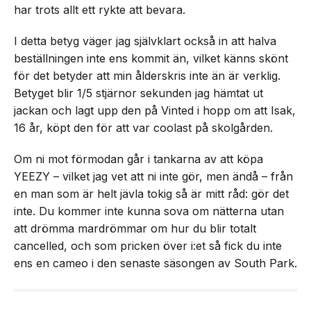
har trots allt ett rykte att bevara.
I detta betyg väger jag självklart också in att halva
beställningen inte ens kommit än, vilket känns skönt
för det betyder att min ålderskris inte än är verklig.
Betyget blir 1/5 stjärnor sekunden jag hämtat ut
jackan och lagt upp den på Vinted i hopp om att Isak,
16 år, köpt den för att var coolast på skolgården.
Om ni mot förmodan går i tankarna av att köpa
YEEZY – vilket jag vet att ni inte gör, men ändå – från
en man som är helt jävla tokig så är mitt råd: gör det
inte. Du kommer inte kunna sova om nätterna utan
att drömma mardrömmar om hur du blir totalt
cancelled, och som pricken över i:et så fick du inte
ens en cameo i den senaste säsongen av South Park.