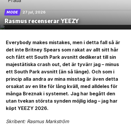
27 jul, 2026
MODE
Rasmus recenserar YEEZY
Everybody makes mistakes, men i detta fall så är
det inte Britney Spears som rakat av allt sitt hår
och fått ett South Park avsnitt dedikerat till sin
majestätiska crash out, det är tyvärr jag – minus
ett South Park avsnitt (än så länge). Och som i
princip alla andra av mina misstag är även detta
orsakat av en lite för lång kväll, med alldeles för
många Breznak i systemet. Jag har begått den
utan tvekan största synden möjlig idag – jag har
köpt YEEZY 2026.
Skribent: Rasmus Markström