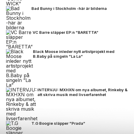
Bad Bunny i Stockholm -här är bilderna
VC Barre släpper EP:n ”BARETTA”
Black Moose inleder nytt artistprojekt med
B.Baby på singeln ”La La”
INTERVJU: MXHXN om nya albumet, Rinkeby &
att skriva musik med livserfarenhet
T.G Boogie släpper ”Prada”