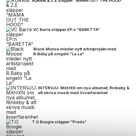
ADAAM & Z.E släpper ”MAMA OUT THE HOOD”
VC Barre släpper EP:n ”BARETTA”
Black Moose inleder nytt artistprojekt med
B.Baby på singeln ”La La”
INTERVJU: MXHXN om nya albumet, Rinkeby &
att skriva musik med livserfarenhet
T.G Boogie släpper ”Prada”