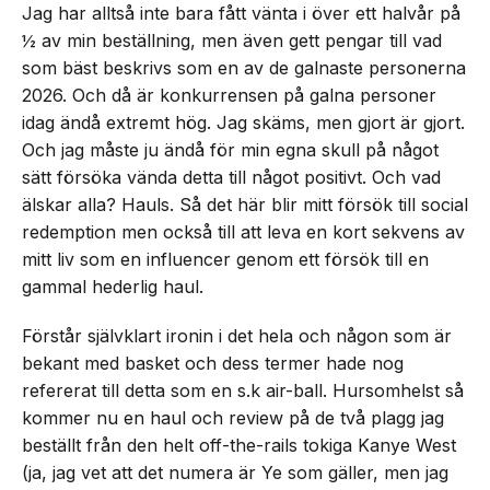
Jag har alltså inte bara fått vänta i över ett halvår på
½ av min beställning, men även gett pengar till vad
som bäst beskrivs som en av de galnaste personerna
2026. Och då är konkurrensen på galna personer
idag ändå extremt hög. Jag skäms, men gjort är gjort.
Och jag måste ju ändå för min egna skull på något
sätt försöka vända detta till något positivt. Och vad
älskar alla? Hauls. Så det här blir mitt försök till social
redemption men också till att leva en kort sekvens av
mitt liv som en influencer genom ett försök till en
gammal hederlig haul.
Förstår självklart ironin i det hela och någon som är
bekant med basket och dess termer hade nog
refererat till detta som en s.k air-ball. Hursomhelst så
kommer nu en haul och review på de två plagg jag
beställt från den helt off-the-rails tokiga Kanye West
(ja, jag vet att det numera är Ye som gäller, men jag