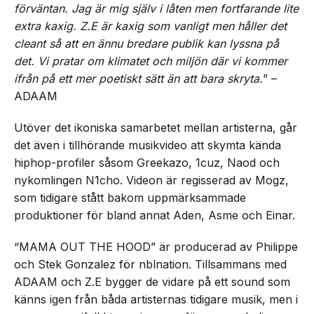
förväntan. Jag är mig själv i låten men fortfarande lite
extra kaxig. Z.E är kaxig som vanligt men håller det
cleant så att en ännu bredare publik kan lyssna på
det. Vi pratar om klimatet och miljön där vi kommer
ifrån på ett mer poetiskt sätt än att bara skryta.
” –
ADAAM
Utöver det ikoniska samarbetet mellan artisterna, går
det även i tillhörande musikvideo att skymta kända
hiphop-profiler såsom Greekazo, 1cuz, Naod och
nykomlingen N1cho. Videon är regisserad av Mogz,
som tidigare stått bakom uppmärksammade
produktioner för bland annat Aden, Asme och Einar.
“MAMA OUT THE HOOD” är producerad av Philippe
och Stek Gonzalez för nblnation. Tillsammans med
ADAAM och Z.E bygger de vidare på ett sound som
känns igen från båda artisternas tidigare musik, men i