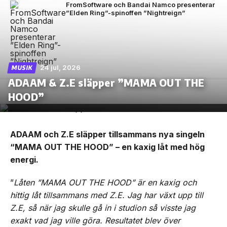
FromSoftware och Bandai Namco presenterar
”Elden Ring”-spinoffen ”Nightreign”
24 jul, 2026
MUSIK
ADAAM & Z.E släpper ”MAMA OUT THE
HOOD”
ADAAM och Z.E släpper tillsammans nya singeln
“MAMA OUT THE HOOD” – en kaxig låt med hög
energi.
”
Låten ”MAMA OUT THE HOOD” är en kaxig och
hittig låt tillsammans med Z.E. Jag har växt upp till
Z.E, så när jag skulle gå in i studion så visste jag
exakt vad jag ville göra. Resultatet blev över