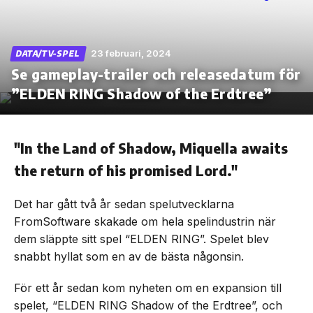
23 februari, 2024
DATA/TV-SPEL
Se gameplay-trailer och releasedatum för
Skip
to
”ELDEN RING Shadow of the Erdtree”
the
content
"In the Land of Shadow, Miquella awaits
the return of his promised Lord."
Det har gått två år sedan spelutvecklarna
FromSoftware skakade om hela spelindustrin när
dem släppte sitt spel “ELDEN RING”. Spelet blev
snabbt hyllat som en av de bästa någonsin.
För ett år sedan kom nyheten om en expansion till
spelet, “ELDEN RING Shadow of the Erdtree”, och