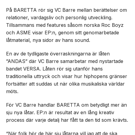
På BARETTA rör sig VC Barre mellan berättelser om
relationer, vardagsliv och personlig utveckling.
Tillsammans med features såsom norska Roc Boyz
och ASME visar EP:n, genom sitt genomarbetade
låtmaterial, nya sidor av hans sound.
En av de tydligaste överraskningarna är låten
”ANDAS” där VC Barre samarbetar med nystartade
bandet VERSA. Låten rör sig utanför hans
traditionella uttryck och visar hur hiphopens gränser
fortsätter att suddas ut när olika musikaliska världar
möts.
För VC Barre handlar BARETTA om betydligt mer än
sju nya låtar. EP:n är resultat av en lång kreativ
process där varje detalj har fått ta den tid som krävts.
“När folk hör de här sju låtarna vill jag att de ska