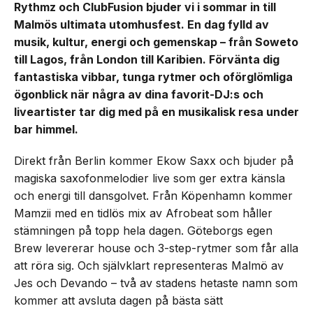
Rythmz och ClubFusion bjuder vi i sommar in till
Malmös ultimata utomhusfest. En dag fylld av
musik, kultur, energi och gemenskap – från Soweto
till Lagos, från London till Karibien. Förvänta dig
fantastiska vibbar, tunga rytmer och oförglömliga
ögonblick när några av dina favorit-DJ:s och
liveartister tar dig med på en musikalisk resa under
bar himmel.
Direkt från Berlin kommer Ekow Saxx och bjuder på
magiska saxofonmelodier live som ger extra känsla
och energi till dansgolvet. Från Köpenhamn kommer
Mamzii med en tidlös mix av Afrobeat som håller
stämningen på topp hela dagen. Göteborgs egen
Brew levererar house och 3-step-rytmer som får alla
att röra sig. Och självklart representeras Malmö av
Jes och Devando – två av stadens hetaste namn som
kommer att avsluta dagen på bästa sätt