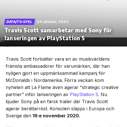
29 oktober, 2020
DATA/TV-SPEL
Travis Scott samarbetar med Sony för
Skip
to
lanseringen av PlayStation 5
the
content
Travis Scott fortsätter vara en av musikvärldens
främsta ambassadörer för varumärken, där han
nyligen gjort en uppmärksammad kampanj för
McDonalds i Nordamerika. Förra veckan kom
nyheten att La Flame även agerar “strategic creative
partner” inför lanseringen av
PlayStation 5
. Nu
bjuder Sony på en färsk trailer där Travis Scott
agerar berättarröst. Konsolen släpps i Europa och
Sverige den
19:e november 2020.