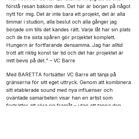
förstå resan bakom dem. Det här är början på något
nytt för mig. Det är inte bara ett projekt, det är alla
timmar i studion, alla beslut och alla gånger jag
började om tills det kändes rätt. Varje låt har sin plats
och de tre sista spåren gör projektet komplett.
Hungern är fortfarande densamma. Jag har alltid
trott att riktig konst tar tid och det här projektet är
mitt bevis på det
.
” – VC Barre
Med BARETTA fortsätter VC Barre att tänja på
gränserna för sitt eget uttryck. Genom att kombinera
sitt etablerade sound med nya influenser och
oväntade samarbeten visar han en artist som
fortsätter att röra sig framåt – utan att tappa den
drivkraft som präglat honom från start.
NEXT UP
VC Barre släpper EP:n
”BARETTA”
Lyssna på EP:n nedan: